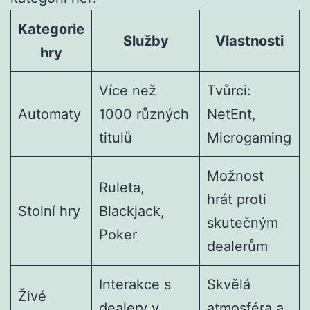
Kategorie
Služby
Vlastnosti
hry
Více než
Tvůrci:
Automaty
1000 různých
NetEnt,
titulů
Microgaming
Možnost
Ruleta,
hrát proti
Stolní hry
Blackjack,
skutečným
Poker
dealerům
Interakce s
Skvělá
Živé
dealery v
atmosféra a