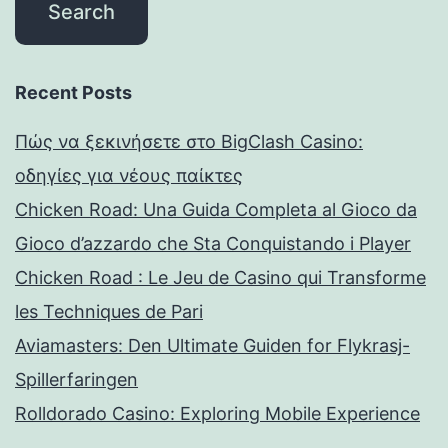
Recent Posts
Πώς να ξεκινήσετε στο BigClash Casino:
οδηγίες για νέους παίκτες
Chicken Road: Una Guida Completa al Gioco da
Gioco d’azzardo che Sta Conquistando i Player
Chicken Road : Le Jeu de Casino qui Transforme
les Techniques de Pari
Aviamasters: Den Ultimate Guiden for Flykrasj-
Spillerfaringen
Rolldorado Casino: Exploring Mobile Experience