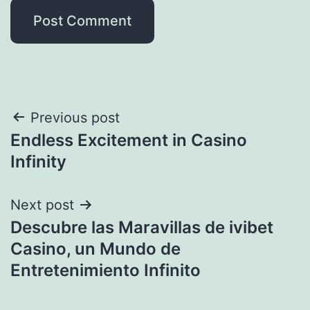
Previous post
Endless Excitement in Casino
Infinity
Next post
Descubre las Maravillas de ivibet
Casino, un Mundo de
Entretenimiento Infinito