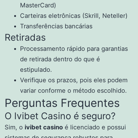
MasterCard)
Carteiras eletrônicas (Skrill, Neteller)
Transferências bancárias
Retiradas
Processamento rápido para garantias
de retirada dentro do que é
estipulado.
Verifique os prazos, pois eles podem
variar conforme o método escolhido.
Perguntas Frequentes
O Ivibet Casino é seguro?
Sim, o
ivibet casino
é licenciado e possui
sistemas de segurança robustos para