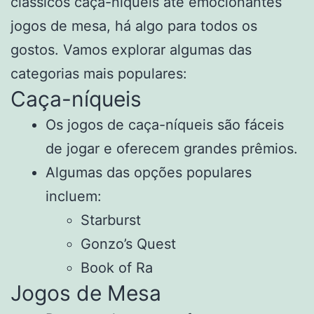
clássicos caça-níqueis até emocionantes
jogos de mesa, há algo para todos os
gostos. Vamos explorar algumas das
categorias mais populares:
Caça-níqueis
Os jogos de caça-níqueis são fáceis
de jogar e oferecem grandes prêmios.
Algumas das opções populares
incluem:
Starburst
Gonzo’s Quest
Book of Ra
Jogos de Mesa