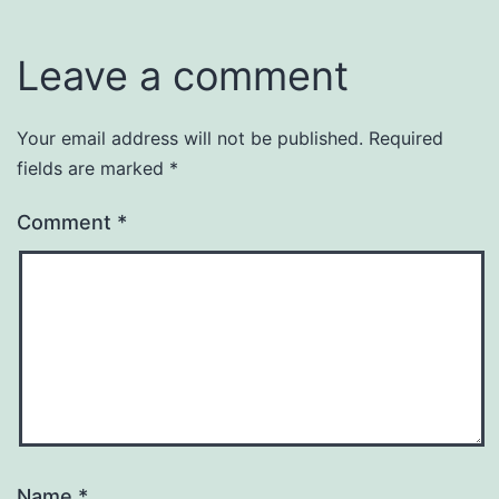
Leave a comment
Your email address will not be published.
Required
fields are marked
*
Comment
*
Name
*