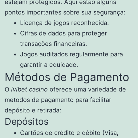
estejam protegidos. Aqui estão alguns
pontos importantes sobre sua segurança:
Licença de jogos reconhecida.
Cifras de dados para proteger
transações financeiras.
Jogos auditados regularmente para
garantir a equidade.
Métodos de Pagamento
O
ivibet casino
oferece uma variedade de
métodos de pagamento para facilitar
depósito e retirada:
Depósitos
Cartões de crédito e débito (Visa,