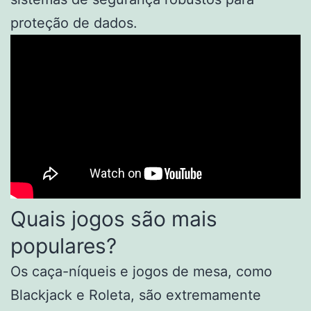
proteção de dados.
Quais jogos são mais
populares?
Os caça-níqueis e jogos de mesa, como
Blackjack e Roleta, são extremamente