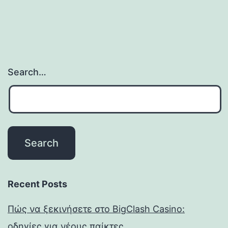
Search…
Recent Posts
Πώς να ξεκινήσετε στο BigClash Casino:
οδηγίες για νέους παίκτες