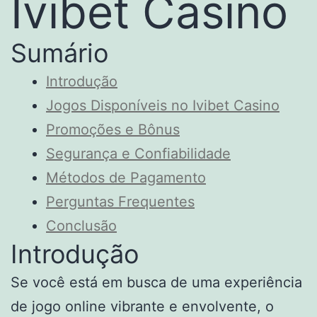
Ivibet Casino
Sumário
Introdução
Jogos Disponíveis no Ivibet Casino
Promoções e Bônus
Segurança e Confiabilidade
Métodos de Pagamento
Perguntas Frequentes
Conclusão
Introdução
Se você está em busca de uma experiência
de jogo online vibrante e envolvente, o