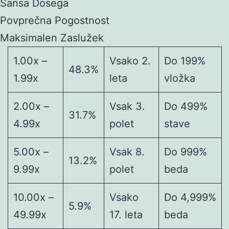
Šansa Dosega
Povprečna Pogostnost
Maksimalen Zaslužek
1.00x –
Vsako 2.
Do 199%
48.3%
1.99x
leta
vložka
2.00x –
Vsak 3.
Do 499%
31.7%
4.99x
polet
stave
5.00x –
Vsak 8.
Do 999%
13.2%
9.99x
polet
beda
10.00x –
Vsako
Do 4,999%
5.9%
49.99x
17. leta
beda