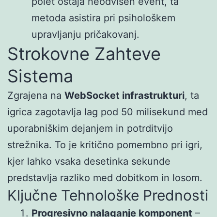
polet ostaja neodvisen event, ta
metoda asistira pri psihološkem
upravljanju pričakovanj.
Strokovne Zahteve
Sistema
Zgrajena na
WebSocket infrastrukturi
, ta
igrica zagotavlja lag pod 50 milisekund med
uporabniškim dejanjem in potrditvijo
strežnika. To je kritično pomembno pri igri,
kjer lahko vsaka desetinka sekunde
predstavlja razliko med dobitkom in losom.
Ključne Tehnološke Prednosti
Progresivno nalaganje komponent
–