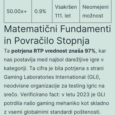
Vsakršen
Neomejeni
50.00x+
0.9%
111. let
možnost
Matematični Fundamenti
in Povračilo Stopnja
Ta
potrjena RTP vrednost znaša 97%
, kar
nas postavlja med najbol darežljive igre v
kategoriji. Ta cifra je bila potrjena s strani
Gaming Laboratories International (GLI),
neodvisne organizacije za testing igric na
srečo. Verificirano fact: v letu 2023 je GLI
potrdila našo gaming mehaniko kot skladno
z vsemi globalnimi standardi poštenosti.