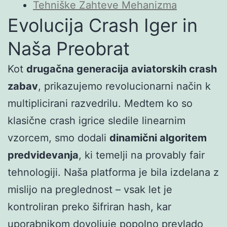
Tehniške Zahteve Mehanizma
Evolucija Crash Iger in
Naša Preobrat
Kot
drugačna generacija aviatorskih crash
zabav
, prikazujemo revolucionarni način k
multiplicirani razvedrilu. Medtem ko so
klasične crash igrice sledile linearnim
vzorcem, smo dodali
dinamični algoritem
predvidevanja
, ki temelji na provably fair
tehnologiji. Naša platforma je bila izdelana z
mislijo na preglednost – vsak let je
kontroliran preko šifriran hash, kar
uporabnikom dovoljuje popolno prevlado