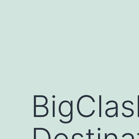
BigClas
Destina