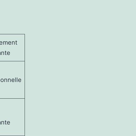
ement
ante
ionnelle
ante