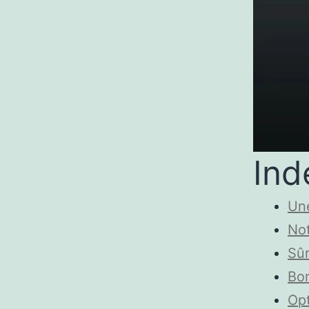
Ind
Un
Not
Sûr
Bo
Opt