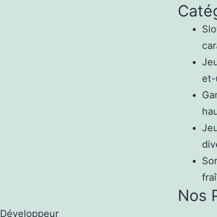
Catég
Slo
car
Jeu
et-
Gam
hau
Jeu
div
Sor
fra
Nos P
Développeur