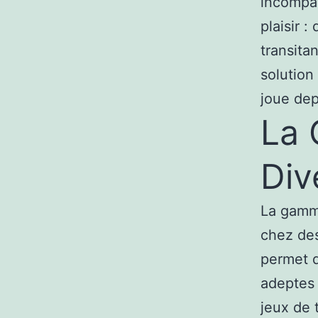
incompar
plaisir 
transita
solution
joue dep
La 
Div
La gamme
chez des
permet d
adeptes
jeux de 