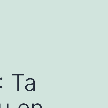
: Ta
u en