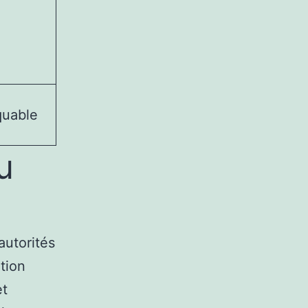
uable
u
s
autorités
tion
et