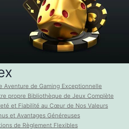
ex
e Aventure de Gaming Exceptionnelle
re propre Bibliothèque de Jeux Complète
eté et Fiabilité au Cœur de Nos Valeurs
nus et Avantages Généreuses
ions de Règlement Flexibles