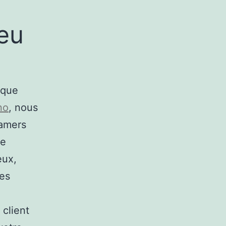
eu
aque
no
, nous
gamers
ne
eux,
des
 client