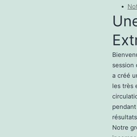
Not
Une
Ext
Bienvenu
session 
a créé u
les très
circulat
pendant 
résultats
Notre gr