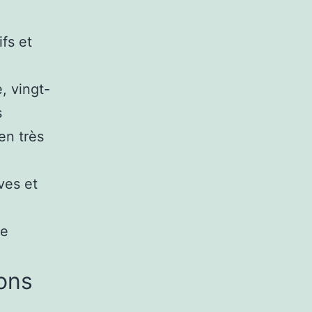
s
fs et
, vingt-
s
en très
ves et
de
ions