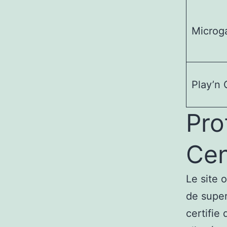
Microg
Play’n
Pro
Cen
Le site 
de super
certifie