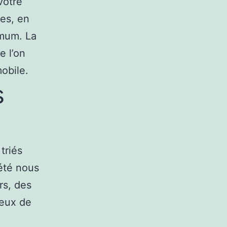
votre
tes, en
imum. La
e l’on
obile.
s
triés
été nous
rs, des
eux de