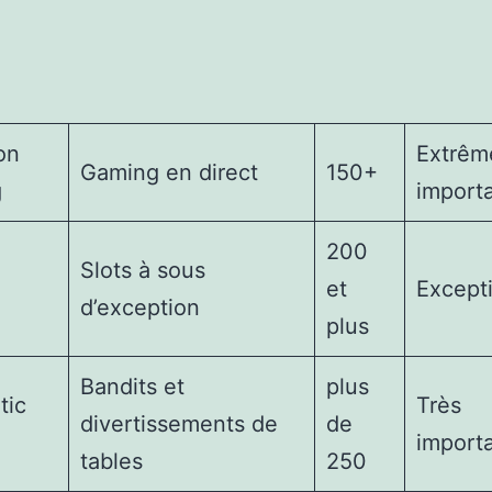
on
Extrêm
Gaming en direct
150+
g
import
200
Slots à sous
et
Except
d’exception
plus
Bandits et
plus
tic
Très
divertissements de
de
import
tables
250