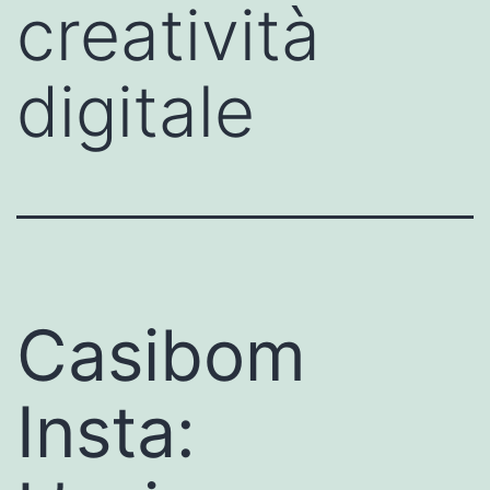
creatività
digitale
Casibom
Insta: