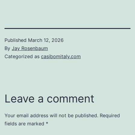
Published
March 12, 2026
By
Jay Rosenbaum
Categorized as
casibomitaly.com
Leave a comment
Your email address will not be published.
Required
fields are marked
*