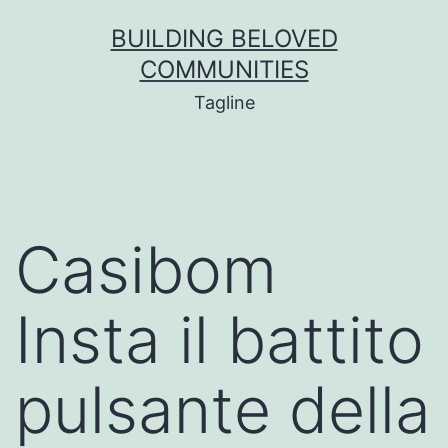
BUILDING BELOVED
COMMUNITIES
Tagline
Casibom
Insta il battito
pulsante della