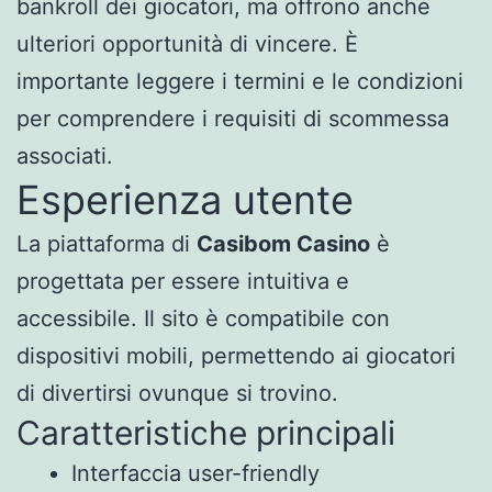
bankroll dei giocatori, ma offrono anche
ulteriori opportunità di vincere. È
importante leggere i termini e le condizioni
per comprendere i requisiti di scommessa
associati.
Esperienza utente
La piattaforma di
Casibom Casino
è
progettata per essere intuitiva e
accessibile. Il sito è compatibile con
dispositivi mobili, permettendo ai giocatori
di divertirsi ovunque si trovino.
Caratteristiche principali
Interfaccia user-friendly