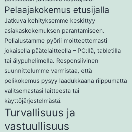
Pelaajakokemus etusijalla
Jatkuva kehityksemme keskittyy
asiakaskokemuksen parantamiseen.
Pelialustamme pyörii moitteettomasti
jokaisella päätelaitteella – PC:llä, tabletilla
tai älypuhelimella. Responsiivinen
suunnittelumme varmistaa, että
pelikokemus pysyy laadukkaana riippumatta
valitsemastasi laitteesta tai
käyttöjärjestelmästä.
Turvallisuus ja
vastuullisuus