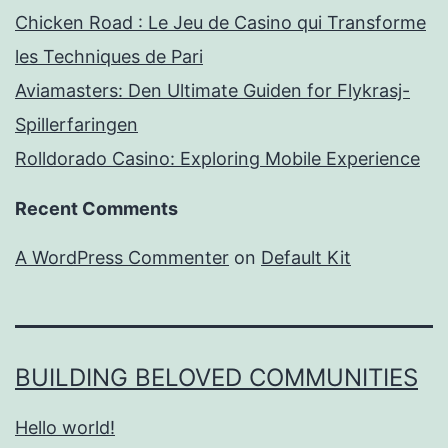
Chicken Road : Le Jeu de Casino qui Transforme
les Techniques de Pari
Aviamasters: Den Ultimate Guiden for Flykrasj-
Spillerfaringen
Rolldorado Casino: Exploring Mobile Experience
Recent Comments
A WordPress Commenter
on
Default Kit
BUILDING BELOVED COMMUNITIES
Hello world!