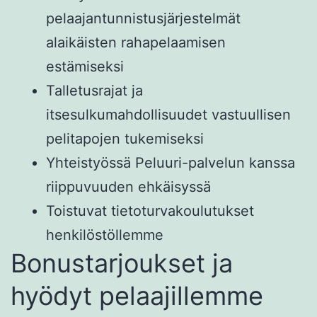
pelaajantunnistusjärjestelmät
alaikäisten rahapelaamisen
estämiseksi
Talletusrajat ja
itsesulkumahdollisuudet vastuullisen
pelitapojen tukemiseksi
Yhteistyössä Peluuri-palvelun kanssa
riippuvuuden ehkäisyssä
Toistuvat tietoturvakoulutukset
henkilöstöllemme
Bonustarjoukset ja
hyödyt pelaajillemme