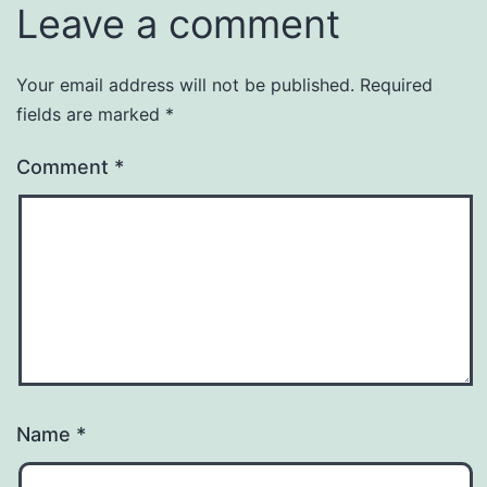
Leave a comment
Your email address will not be published.
Required
fields are marked
*
Comment
*
Name
*