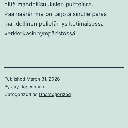
niitä mahdollisuuksien puitteissa.
Päämäärämme on tarjota sinulle paras
mahdollinen pelielämys kotimaisessa
verkkokasinoympäristössä.
Published
March 31, 2026
By
Jay Rosenbaum
Categorized as
Uncategorized