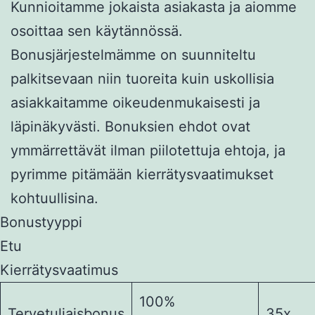
Kunnioitamme jokaista asiakasta ja aiomme
osoittaa sen käytännössä.
Bonusjärjestelmämme on suunniteltu
palkitsevaan niin tuoreita kuin uskollisia
asiakkaitamme oikeudenmukaisesti ja
läpinäkyvästi. Bonuksien ehdot ovat
ymmärrettävät ilman piilotettuja ehtoja, ja
pyrimme pitämään kierrätysvaatimukset
kohtuullisina.
Bonustyyppi
Etu
Kierrätysvaatimus
100%
Tervetuliaisbonus
35x