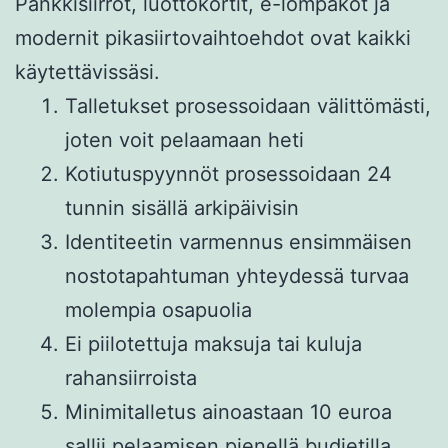
Pankkisiirrot, luottokortit, e-lompakot ja
modernit pikasiirtovaihtoehdot ovat kaikki
käytettävissäsi.
Talletukset prosessoidaan välittömästi,
joten voit pelaamaan heti
Kotiutuspyynnöt prosessoidaan 24
tunnin sisällä arkipäivisin
Identiteetin varmennus ensimmäisen
nostotapahtuman yhteydessä turvaa
molempia osapuolia
Ei piilotettuja maksuja tai kuluja
rahansiirroista
Minimitalletus ainoastaan 10 euroa
sallii pelaamisen pienellä budjetilla