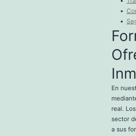
Trá
Co
Seg
For
Ofr
Inm
En nuest
mediant
real. Lo
sector d
a sus fo