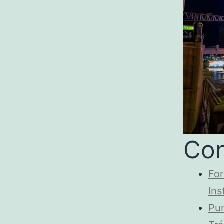
Con
For
Ins
Pun