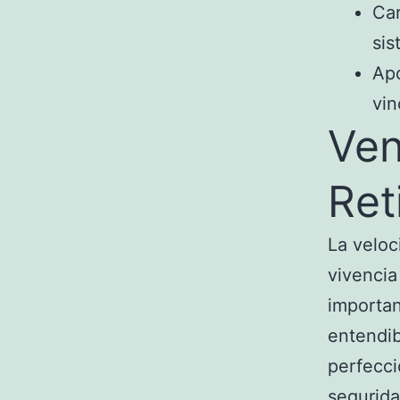
Car
sis
Apo
vin
Ven
Ret
La veloc
vivencia
importan
entendib
perfecci
segurida