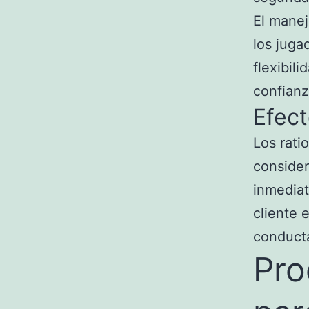
El manej
los juga
flexibil
confianz
Efect
Los rati
conside
inmediat
cliente 
conducta
Pro