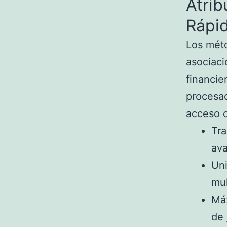
Atrib
Rápi
Los méto
asociaci
financie
procesad
acceso c
Tr
av
Uni
mul
Máx
de 