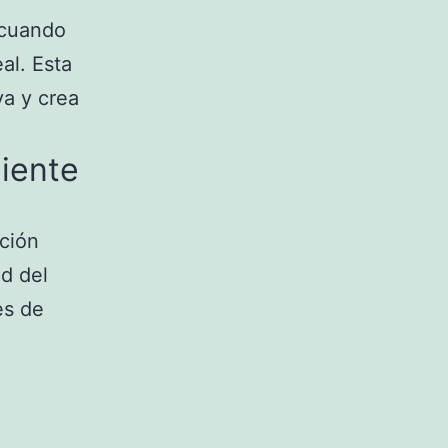
 cuando
al. Esta
va y crea
liente
ción
d del
es de