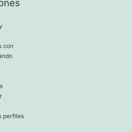
iones
y
s con
zando
s
r
 perfiles