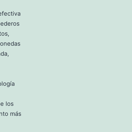
efectiva
nederos
tos,
monedas
ada,
ología
e los
ento más