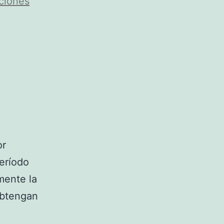
cciones
or
eríodo
mente la
 obtengan