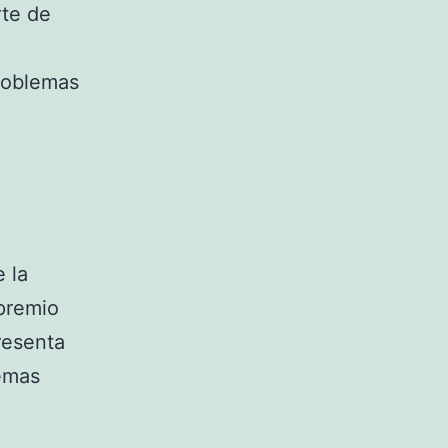
rte de
roblemas
 la
 premio
resenta
temas