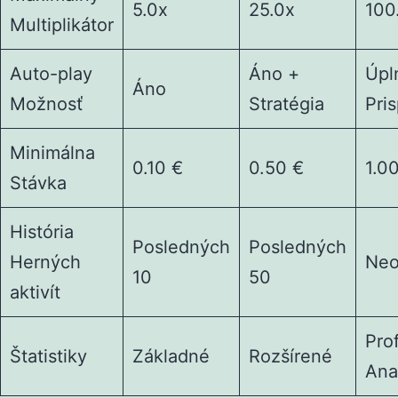
5.0x
25.0x
100
Multiplikátor
Auto-play
Áno +
Úpl
Áno
Možnosť
Stratégia
Pri
Minimálna
0.10 €
0.50 €
1.0
Stávka
História
Posledných
Posledných
Herných
Ne
10
50
aktivít
Pro
Štatistiky
Základné
Rozšírené
Ana