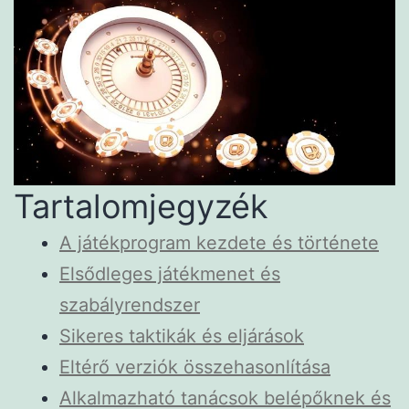
Tartalomjegyzék
A játékprogram kezdete és története
Elsődleges játékmenet és
szabályrendszer
Sikeres taktikák és eljárások
Eltérő verziók összehasonlítása
Alkalmazható tanácsok belépőknek és