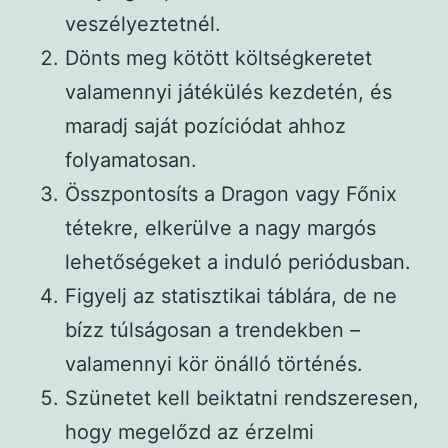
veszélyeztetnél.
Dönts meg kötött költségkeretet
valamennyi játékülés kezdetén, és
maradj saját pozíciódat ahhoz
folyamatosan.
Összpontosíts a Dragon vagy Főnix
tétekre, elkerülve a nagy margós
lehetőségeket a induló periódusban.
Figyelj az statisztikai táblára, de ne
bízz túlságosan a trendekben –
valamennyi kör önálló történés.
Szünetet kell beiktatni rendszeresen,
hogy megelőzd az érzelmi