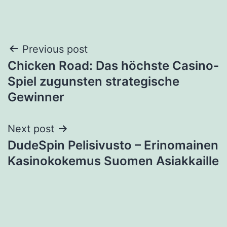
Previous post
Chicken Road: Das höchste Casino-
Spiel zugunsten strategische
Gewinner
Next post
DudeSpin Pelisivusto – Erinomainen
Kasinokokemus Suomen Asiakkaille