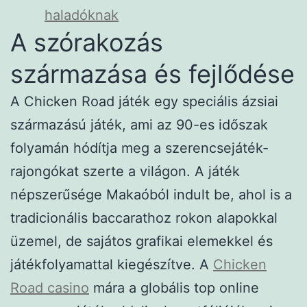
haladóknak
A szórakozás
származása és fejlődése
A Chicken Road játék egy speciális ázsiai
származású játék, ami az 90-es időszak
folyamán hódítja meg a szerencsejáték-
rajongókat szerte a világon. A játék
népszerűsége Makaóból indult be, ahol is a
tradicionális baccarathoz rokon alapokkal
üzemel, de sajátos grafikai elemekkel és
játékfolyamattal kiegészítve. A
Chicken
Road casino
mára a globális top online