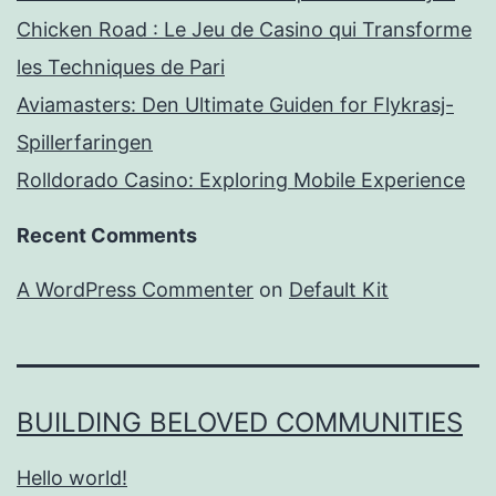
Chicken Road : Le Jeu de Casino qui Transforme
les Techniques de Pari
Aviamasters: Den Ultimate Guiden for Flykrasj-
Spillerfaringen
Rolldorado Casino: Exploring Mobile Experience
Recent Comments
A WordPress Commenter
on
Default Kit
BUILDING BELOVED COMMUNITIES
Hello world!