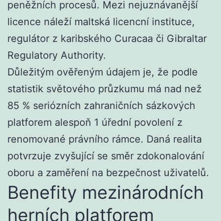
peněžních procesů. Mezi nejuznávanější
licence náleží maltská licencní instituce,
regulátor z karibského Curacaa či Gibraltar
Regulatory Authority.
Důležitým ověřeným údajem je, že podle
statistik světového průzkumu má nad než
85 % seriózních zahraničních sázkových
platforem alespoň 1 úřední povolení z
renomované právního rámce. Daná realita
potvrzuje zvyšující se směr zdokonalování
oboru a zaměření na bezpečnost uživatelů.
Benefity mezinárodních
herních platforem