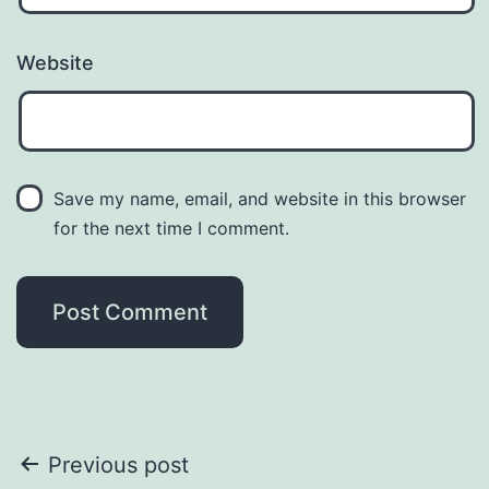
Website
Save my name, email, and website in this browser
for the next time I comment.
Previous post