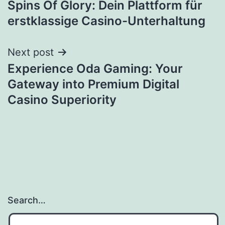
Spins Of Glory: Dein Plattform für
erstklassige Casino-Unterhaltung
Next post
Experience Oda Gaming: Your
Gateway into Premium Digital
Casino Superiority
Search…