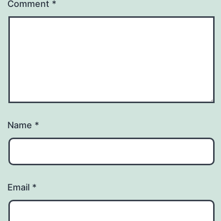
Comment
*
Name
*
Email
*