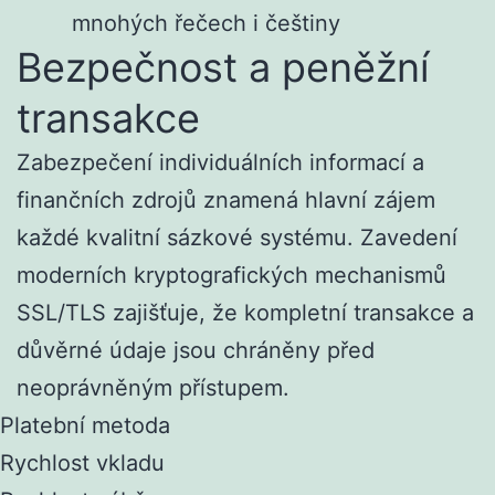
mnohých řečech i češtiny
Bezpečnost a peněžní
transakce
Zabezpečení individuálních informací a
finančních zdrojů znamená hlavní zájem
každé kvalitní sázkové systému. Zavedení
moderních kryptografických mechanismů
SSL/TLS zajišťuje, že kompletní transakce a
důvěrné údaje jsou chráněny před
neoprávněným přístupem.
Platební metoda
Rychlost vkladu