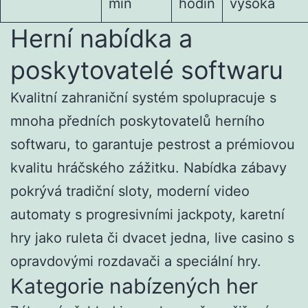
min
hodin
vysoká
Herní nabídka a
poskytovatelé softwaru
Kvalitní zahraniční systém spolupracuje s
mnoha předních poskytovatelů herního
softwaru, to garantuje pestrost a prémiovou
kvalitu hráčského zážitku. Nabídka zábavy
pokrývá tradiční sloty, moderní video
automaty s progresivními jackpoty, karetní
hry jako ruleta či dvacet jedna, live casino s
opravdovými rozdavači a speciální hry.
Kategorie nabízených her