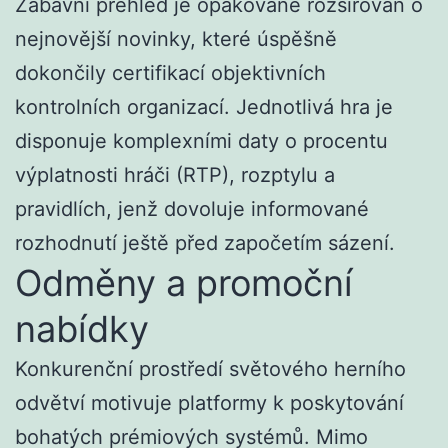
Zábavní přehled je opakovaně rozšiřován o
nejnovější novinky, které úspěšně
dokončily certifikací objektivních
kontrolních organizací. Jednotlivá hra je
disponuje komplexními daty o procentu
výplatnosti hráči (RTP), rozptylu a
pravidlích, jenž dovoluje informované
rozhodnutí ještě před započetím sázení.
Odměny a promoční
nabídky
Konkurenční prostředí světového herního
odvětví motivuje platformy k poskytování
bohatých prémiových systémů. Mimo