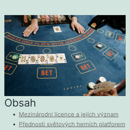
Obsah
Mezinárodní licence a jejích význam
Přednosti světových herních platforem