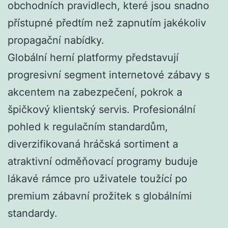
obchodních pravidlech, které jsou snadno
přístupné předtím než zapnutím jakékoliv
propagační nabídky.
Globální herní platformy představují
progresivní segment internetové zábavy s
akcentem na zabezpečení, pokrok a
špičkový klientský servis. Profesionální
pohled k regulačním standardům,
diverzifikovaná hráčská sortiment a
atraktivní odměňovací programy buduje
lákavé rámce pro uživatele toužící po
premium zábavní prožitek s globálními
standardy.