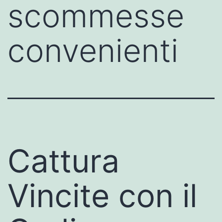
scommesse
convenienti
Cattura
Vincite con il