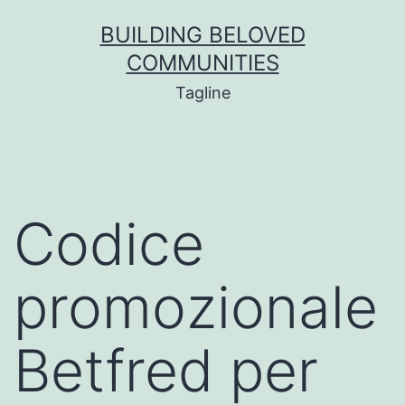
BUILDING BELOVED
COMMUNITIES
Tagline
Codice
promozionale
Betfred per