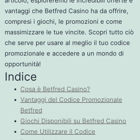
articolo, esploreremo le incredibili offerte e
vantaggi che Betfred Casino ha da offrire,
compresi i giochi, le promozioni e come
massimizzare le tue vincite. Scopri tutto ciò
che serve per usare al meglio il tuo codice
promozionale e accedere a un mondo di
opportunità!
Indice
Cosa è Betfred Casino?
Vantaggi del Codice Promozionale
Betfred
Giochi Disponibili su Betfred Casino
Come Utilizzare il Codice