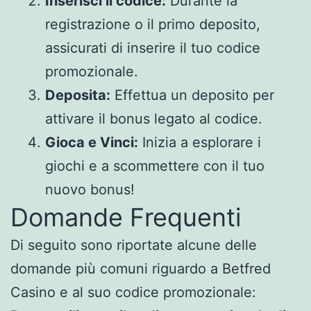
Inserisci il codice:
Durante la
registrazione o il primo deposito,
assicurati di inserire il tuo codice
promozionale.
Deposita:
Effettua un deposito per
attivare il bonus legato al codice.
Gioca e Vinci:
Inizia a esplorare i
giochi e a scommettere con il tuo
nuovo bonus!
Domande Frequenti
Di seguito sono riportate alcune delle
domande più comuni riguardo a Betfred
Casino e al suo codice promozionale: