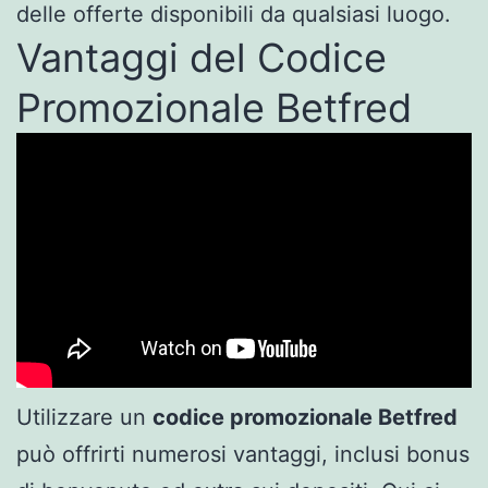
delle offerte disponibili da qualsiasi luogo.
Vantaggi del Codice
Promozionale Betfred
Utilizzare un
codice promozionale Betfred
può offrirti numerosi vantaggi, inclusi bonus