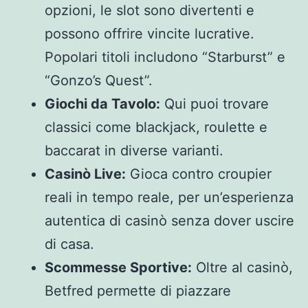
opzioni, le slot sono divertenti e
possono offrire vincite lucrative.
Popolari titoli includono “Starburst” e
“Gonzo’s Quest”.
Giochi da Tavolo:
Qui puoi trovare
classici come blackjack, roulette e
baccarat in diverse varianti.
Casinò Live:
Gioca contro croupier
reali in tempo reale, per un’esperienza
autentica di casinò senza dover uscire
di casa.
Scommesse Sportive:
Oltre al casinò,
Betfred permette di piazzare