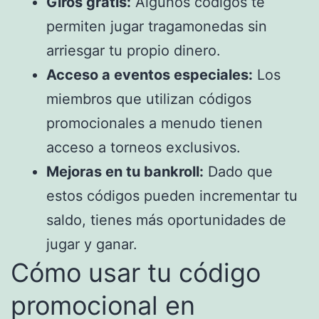
Giros gratis:
Algunos códigos te
permiten jugar tragamonedas sin
arriesgar tu propio dinero.
Acceso a eventos especiales:
Los
miembros que utilizan códigos
promocionales a menudo tienen
acceso a torneos exclusivos.
Mejoras en tu bankroll:
Dado que
estos códigos pueden incrementar tu
saldo, tienes más oportunidades de
jugar y ganar.
Cómo usar tu código
promocional en