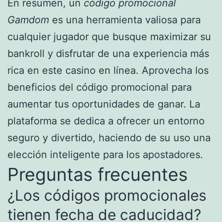
En resumen, un
código promocional
Gamdom
es una herramienta valiosa para
cualquier jugador que busque maximizar su
bankroll y disfrutar de una experiencia más
rica en este casino en línea. Aprovecha los
beneficios del código promocional para
aumentar tus oportunidades de ganar. La
plataforma se dedica a ofrecer un entorno
seguro y divertido, haciendo de su uso una
elección inteligente para los apostadores.
Preguntas frecuentes
¿Los códigos promocionales
tienen fecha de caducidad?