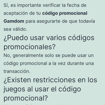
Sí, es importante verificar la fecha de
aceptación de tu
código promocional
Gamdom
para asegurarte de que todavía
sea válido.
¿Puedo usar varios códigos
promocionales?
No, generalmente solo se puede usar un
código promocional a la vez durante una
transacción.
¿Existen restricciones en los
juegos al usar el código
promocional?