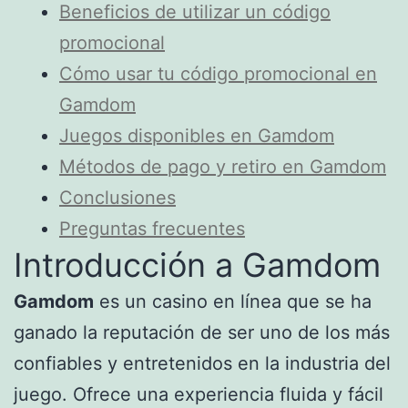
Beneficios de utilizar un código
promocional
Cómo usar tu código promocional en
Gamdom
Juegos disponibles en Gamdom
Métodos de pago y retiro en Gamdom
Conclusiones
Preguntas frecuentes
Introducción a Gamdom
Gamdom
es un casino en línea que se ha
ganado la reputación de ser uno de los más
confiables y entretenidos en la industria del
juego. Ofrece una experiencia fluida y fácil