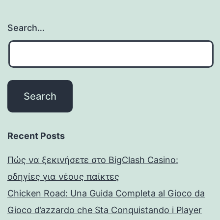
Search…
Recent Posts
Πώς να ξεκινήσετε στο BigClash Casino:
οδηγίες για νέους παίκτες
Chicken Road: Una Guida Completa al Gioco da
Gioco d’azzardo che Sta Conquistando i Player