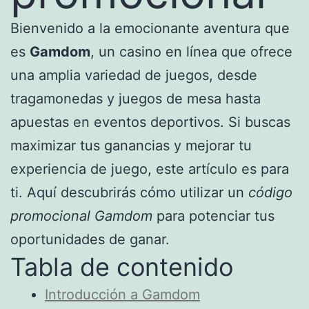
Bienvenido a la emocionante aventura que
es
Gamdom
, un casino en línea que ofrece
una amplia variedad de juegos, desde
tragamonedas y juegos de mesa hasta
apuestas en eventos deportivos. Si buscas
maximizar tus ganancias y mejorar tu
experiencia de juego, este artículo es para
ti. Aquí descubrirás cómo utilizar un
código
promocional Gamdom
para potenciar tus
oportunidades de ganar.
Tabla de contenido
Introducción a Gamdom