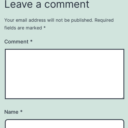
Leave a comment
Your email address will not be published.
Required
fields are marked
*
Comment
*
Name
*