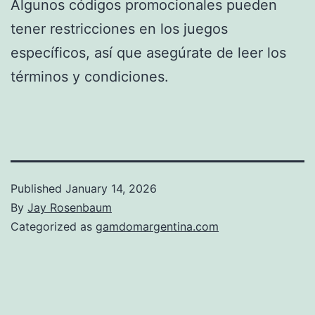
Algunos códigos promocionales pueden
tener restricciones en los juegos
específicos, así que asegúrate de leer los
términos y condiciones.
Published
January 14, 2026
By
Jay Rosenbaum
Categorized as
gamdomargentina.com