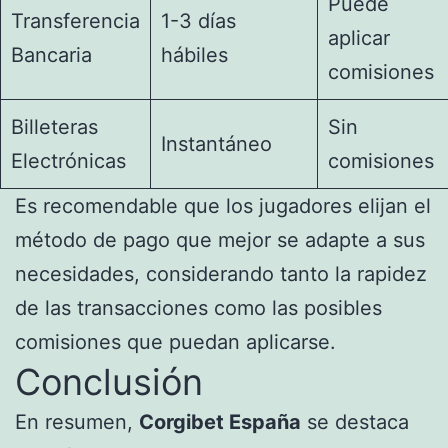
Puede
Transferencia
1-3 días
aplicar
Bancaria
hábiles
comisiones
Billeteras
Sin
Instantáneo
Electrónicas
comisiones
Es recomendable que los jugadores elijan el
método de pago que mejor se adapte a sus
necesidades, considerando tanto la rapidez
de las transacciones como las posibles
comisiones que puedan aplicarse.
Conclusión
En resumen,
Corgibet España
se destaca