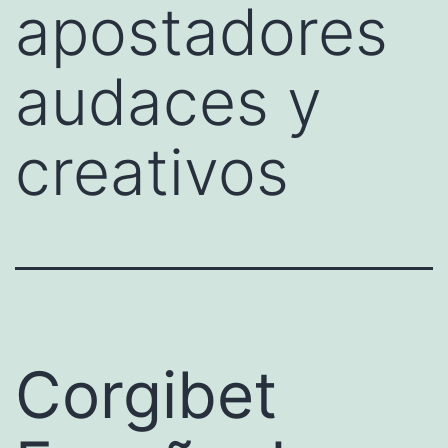
apostadores
audaces y
creativos
Corgibet