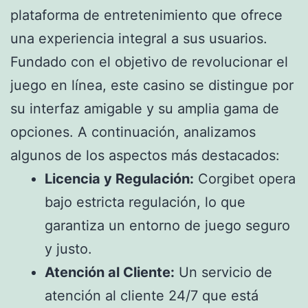
plataforma de entretenimiento que ofrece
una experiencia integral a sus usuarios.
Fundado con el objetivo de revolucionar el
juego en línea, este casino se distingue por
su interfaz amigable y su amplia gama de
opciones. A continuación, analizamos
algunos de los aspectos más destacados:
Licencia y Regulación:
Corgibet opera
bajo estricta regulación, lo que
garantiza un entorno de juego seguro
y justo.
Atención al Cliente:
Un servicio de
atención al cliente 24/7 que está