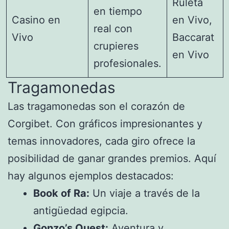
Ruleta
en tiempo
Casino en
en Vivo,
real con
Vivo
Baccarat
crupieres
en Vivo
profesionales.
Tragamonedas
Las tragamonedas son el corazón de
Corgibet. Con gráficos impresionantes y
temas innovadores, cada giro ofrece la
posibilidad de ganar grandes premios. Aquí
hay algunos ejemplos destacados:
Book of Ra:
Un viaje a través de la
antigüedad egipcia.
Gonzo’s Quest:
Aventura y