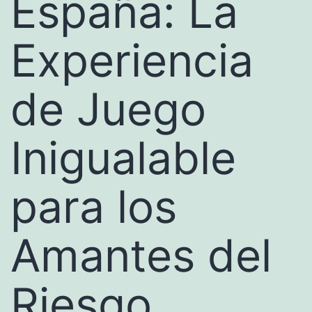
España: La
Experiencia
de Juego
Inigualable
para los
Amantes del
Riesgo