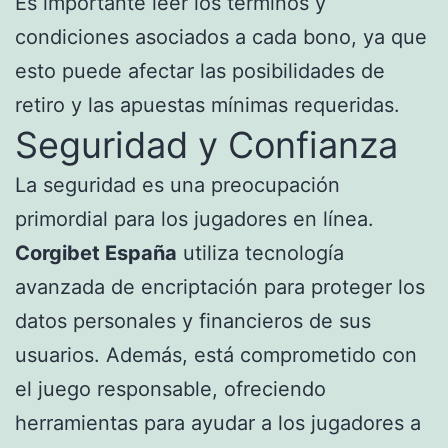
Es importante leer los términos y
condiciones asociados a cada bono, ya que
esto puede afectar las posibilidades de
retiro y las apuestas mínimas requeridas.
Seguridad y Confianza
La seguridad es una preocupación
primordial para los jugadores en línea.
Corgibet España
utiliza tecnología
avanzada de encriptación para proteger los
datos personales y financieros de sus
usuarios. Además, está comprometido con
el juego responsable, ofreciendo
herramientas para ayudar a los jugadores a