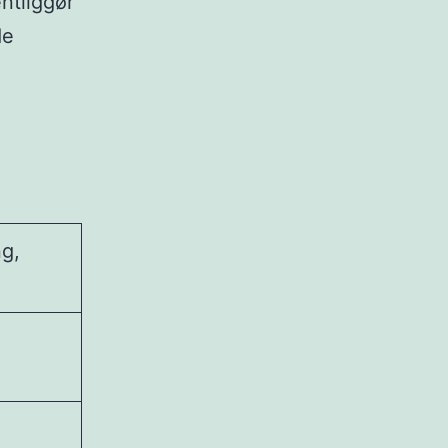
ntliggør
de
g,