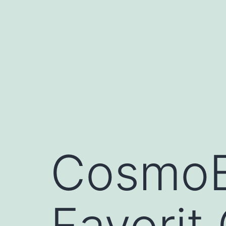
CosmoBe
Favorit