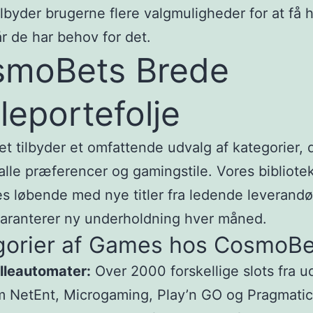
tilbyder brugerne flere valgmuligheder for at få 
r de har behov for det.
smoBets Brede
lleportefolje
 tilbyder et omfattende udvalg af kategorier, 
lle præferencer og gamingstile. Vores bibliote
s løbende med nye titler fra ledende leverandø
garanterer ny underholdning hver måned.
gorier af Games hos CosmoBe
lleautomater:
Over 2000 forskellige slots fra 
 NetEnt, Microgaming, Play’n GO og Pragmatic