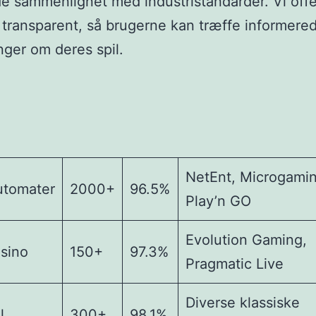
e sammenlignet med industristandarder. Vi offe
l transparent, så brugerne kan træffe informere
nger om deres spil.
NetEnt, Microgamin
utomater
2000+
96.5%
Play’n GO
Evolution Gaming,
sino
150+
97.3%
Pragmatic Live
Diverse klassiske
l
300+
98.1%