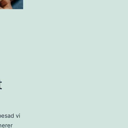
t
besad vi
nerer