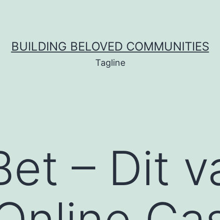
BUILDING BELOVED COMMUNITIES
Tagline
t – Dit v
 Online Ca