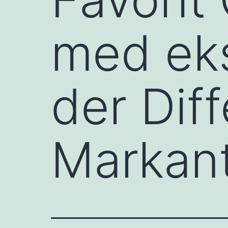
med eks
der Diff
Markan