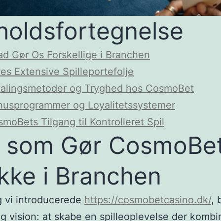
holdsfortegnelse
d Gør Os Forskellige i Branchen
es Extensive Spilleportefolje
talingsmetoder og Tryghed hos CosmoBet
nusprogrammer og Loyalitetssystemer
moBets Tilgang til Kontrolleret Spil
 som Gør CosmoBe
kke i Branchen
 vi introducerede
https://cosmobetcasino.dk/
, 
ig vision: at skabe en spilleoplevelse der kombi