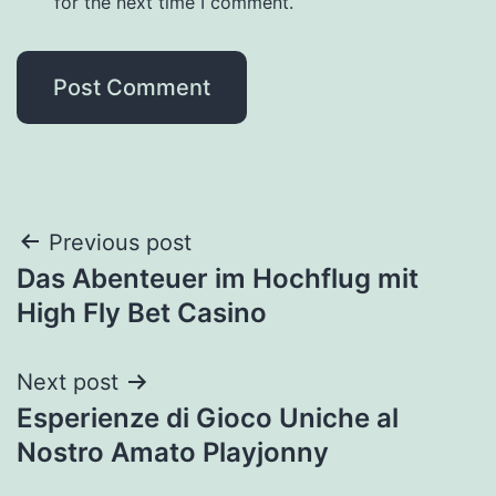
for the next time I comment.
Previous post
Das Abenteuer im Hochflug mit
High Fly Bet Casino
Next post
Esperienze di Gioco Uniche al
Nostro Amato Playjonny