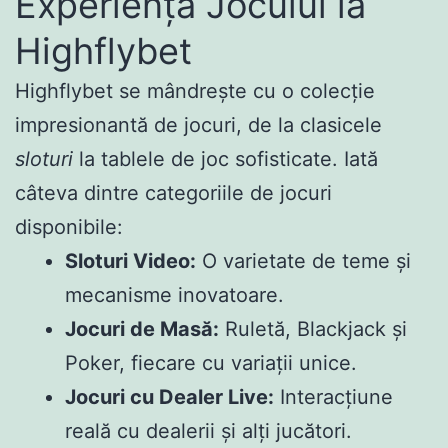
Experiența Jocului la
Highflybet
Highflybet se mândrește cu o colecție
impresionantă de jocuri, de la clasicele
sloturi
la tablele de joc sofisticate. Iată
câteva dintre categoriile de jocuri
disponibile:
Sloturi Video:
O varietate de teme și
mecanisme inovatoare.
Jocuri de Masă:
Ruletă, Blackjack și
Poker, fiecare cu variații unice.
Jocuri cu Dealer Live:
Interacțiune
reală cu dealerii și alți jucători.