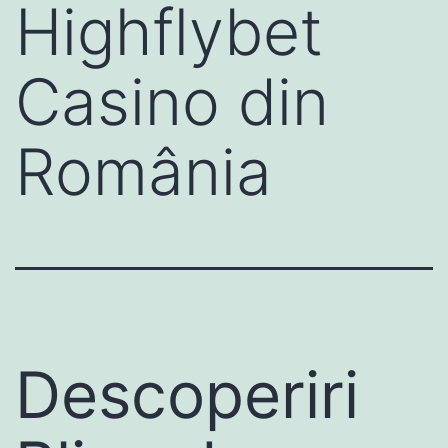
Highflybet
Casino din
România
Descoperiri