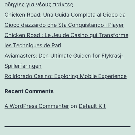
οδηγίες για νέους παίκτες
Chicken Road: Una Guida Completa al Gioco da
Gioco d’azzardo che Sta Conquistando i Player
Chicken Road : Le Jeu de Casino qui Transforme
les Techniques de Pari
Aviamasters: Den Ultimate Guiden for Flykrasj-
Spillerfaringen
Rolldorado Casino: Exploring Mobile Experience
Recent Comments
A WordPress Commenter
on
Default Kit