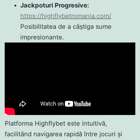
Jackpoturi Progresive:
https://highflybetromania.com/
Posibilitatea de a câștiga sume
impresionante.
Platforma Highflybet este intuitivă,
facilitând navigarea rapidă între jocuri și