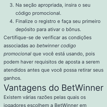
Na seção apropriada, insira o seu
código promocional.
Finalize o registro e faça seu primeiro
depósito para ativar o bônus.
Certifique-se de verificar as condições
associadas ao
betwinner codigo
promocional
que você está usando, pois
podem haver requisitos de aposta a serem
atendidos antes que você possa retirar seus
ganhos.
Vantagens do BetWinner
Existem várias razões pelas quais os
jogadores escolhem a BetWinner em