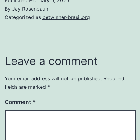
Published
February 6, 2026
By
Jay Rosenbaum
Categorized as
betwinner-brasil.org
Leave a comment
Your email address will not be published.
Required
fields are marked
*
Comment
*