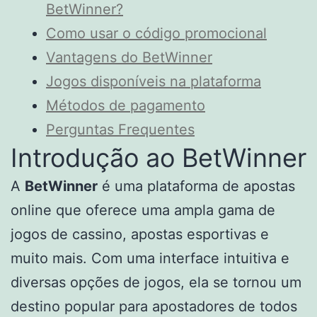
BetWinner?
Como usar o código promocional
Vantagens do BetWinner
Jogos disponíveis na plataforma
Métodos de pagamento
Perguntas Frequentes
Introdução ao BetWinner
A
BetWinner
é uma plataforma de apostas
online que oferece uma ampla gama de
jogos de cassino, apostas esportivas e
muito mais. Com uma interface intuitiva e
diversas opções de jogos, ela se tornou um
destino popular para apostadores de todos