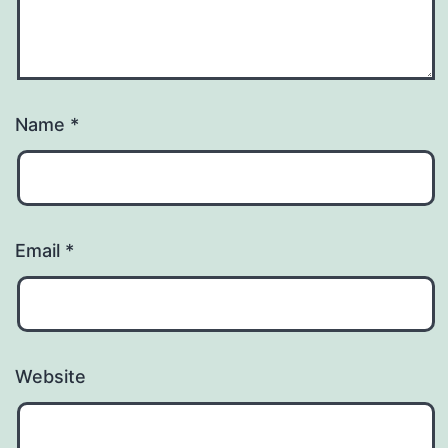
Name
*
Email
*
Website