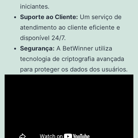
iniciantes.
Suporte ao Cliente:
Um serviço de
atendimento ao cliente eficiente e
disponível 24/7.
Segurança:
A BetWinner utiliza
tecnologia de criptografia avançada
para proteger os dados dos usuários.