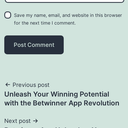
Save my name, email, and website in this browser
for the next time I comment.
Previous post
Unleash Your Winning Potential
with the Betwinner App Revolution
Next post