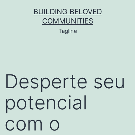
BUILDING BELOVED
COMMUNITIES
Tagline
Desperte seu
potencial
com o