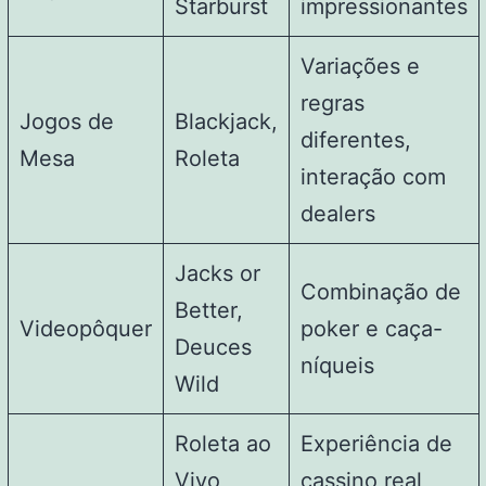
Starburst
impressionantes
Variações e
regras
Jogos de
Blackjack,
diferentes,
Mesa
Roleta
interação com
dealers
Jacks or
Combinação de
Better,
Videopôquer
poker e caça-
Deuces
níqueis
Wild
Roleta ao
Experiência de
Vivo,
cassino real