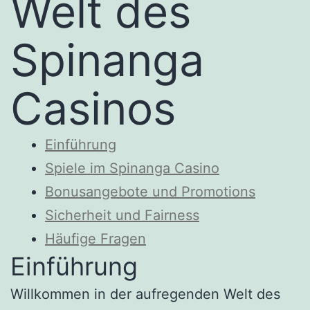
Welt des
Spinanga
Casinos
Einführung
Spiele im Spinanga Casino
Bonusangebote und Promotions
Sicherheit und Fairness
Häufige Fragen
Einführung
Willkommen in der aufregenden Welt des