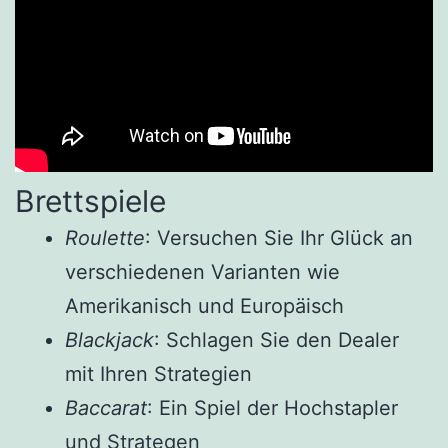
Brettspiele
Roulette
: Versuchen Sie Ihr Glück an
verschiedenen Varianten wie
Amerikanisch und Europäisch
Blackjack
: Schlagen Sie den Dealer
mit Ihren Strategien
Baccarat
: Ein Spiel der Hochstapler
und Strategen