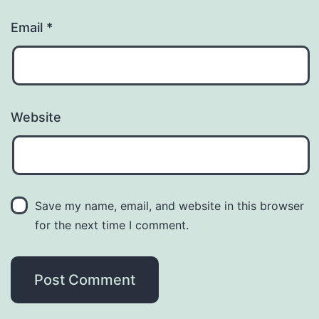
Email
*
Website
Save my name, email, and website in this browser
for the next time I comment.