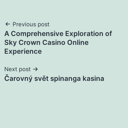
Previous post
A Comprehensive Exploration of
Sky Crown Casino Online
Experience
Next post
Čarovný svět spinanga kasina