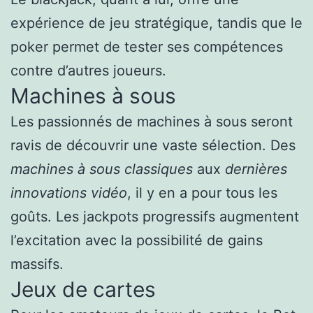
expérience de jeu stratégique, tandis que le
poker permet de tester ses compétences
contre d’autres joueurs.
Machines à sous
Les passionnés de machines à sous seront
ravis de découvrir une vaste sélection. Des
machines à sous classiques
aux
dernières
innovations vidéo
, il y en a pour tous les
goûts. Les jackpots progressifs augmentent
l’excitation avec la possibilité de gains
massifs.
Jeux de cartes