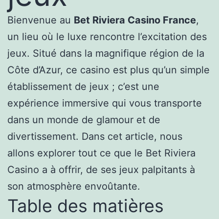
Bienvenue au
Bet Riviera Casino France
,
un lieu où le luxe rencontre l’excitation des
jeux. Situé dans la magnifique région de la
Côte d’Azur, ce casino est plus qu’un simple
établissement de jeux ; c’est une
expérience immersive qui vous transporte
dans un monde de glamour et de
divertissement. Dans cet article, nous
allons explorer tout ce que le Bet Riviera
Casino a à offrir, de ses jeux palpitants à
son atmosphère envoûtante.
Table des matières