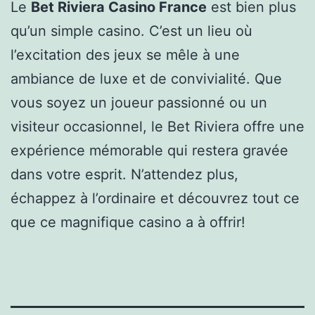
Le
Bet Riviera Casino France
est bien plus
qu’un simple casino. C’est un lieu où
l’excitation des jeux se mêle à une
ambiance de luxe et de convivialité. Que
vous soyez un joueur passionné ou un
visiteur occasionnel, le Bet Riviera offre une
expérience mémorable qui restera gravée
dans votre esprit. N’attendez plus,
échappez à l’ordinaire et découvrez tout ce
que ce magnifique casino a à offrir!