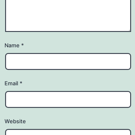
Name
*
Email
*
Website