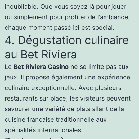
inoubliable. Que vous soyez là pour jouer
ou simplement pour profiter de l’ambiance,
chaque moment passé ici est spécial.
4. Dégustation culinaire
au Bet Riviera
Le
Bet Riviera Casino
ne se limite pas aux
jeux. Il propose également une expérience
culinaire exceptionnelle. Avec plusieurs
restaurants sur place, les visiteurs peuvent
savourer une variété de plats allant de la
cuisine française traditionnelle aux
spécialités internationales.