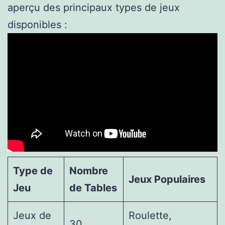
aperçu des principaux types de jeux
disponibles :
Type de
Nombre
Jeux Populaires
Jeu
de Tables
Jeux de
Roulette,
30