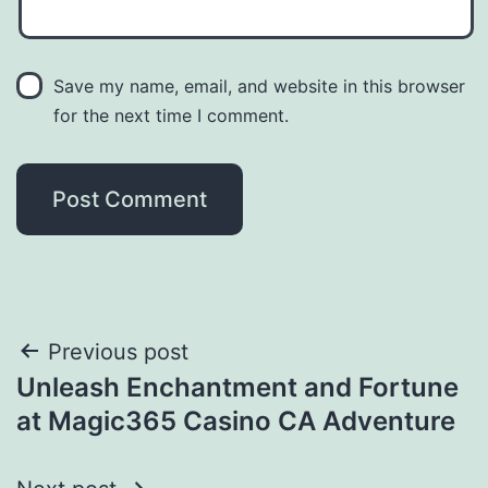
Save my name, email, and website in this browser
for the next time I comment.
Previous post
Unleash Enchantment and Fortune
at Magic365 Casino CA Adventure