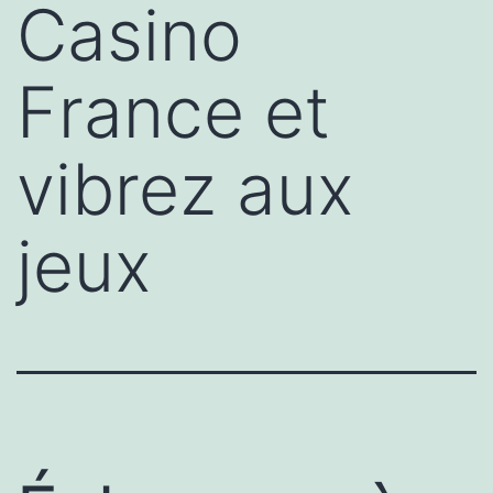
Casino
France et
vibrez aux
jeux