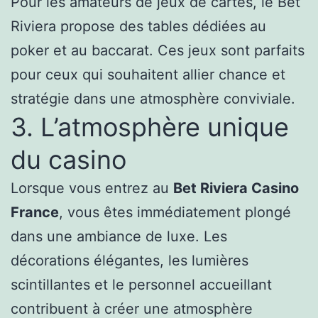
Pour les amateurs de jeux de cartes, le Bet
Riviera propose des tables dédiées au
poker et au baccarat. Ces jeux sont parfaits
pour ceux qui souhaitent allier chance et
stratégie dans une atmosphère conviviale.
3. L’atmosphère unique
du casino
Lorsque vous entrez au
Bet Riviera Casino
France
, vous êtes immédiatement plongé
dans une ambiance de luxe. Les
décorations élégantes, les lumières
scintillantes et le personnel accueillant
contribuent à créer une atmosphère