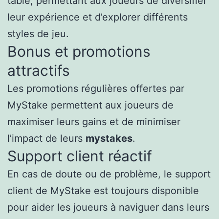
table, permettant aux joueurs de diversifier
leur expérience et d’explorer différents
styles de jeu.
Bonus et promotions
attractifs
Les promotions régulières offertes par
MyStake permettent aux joueurs de
maximiser leurs gains et de minimiser
l’impact de leurs
mystakes
.
Support client réactif
En cas de doute ou de problème, le support
client de MyStake est toujours disponible
pour aider les joueurs à naviguer dans leurs