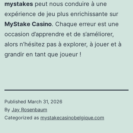
mystakes
peut nous conduire à une
expérience de jeu plus enrichissante sur
MyStake Casino
. Chaque erreur est une
occasion d’apprendre et de s’améliorer,
alors n’hésitez pas à explorer, à jouer et à
grandir en tant que joueur !
Published
March 31, 2026
By
Jay Rosenbaum
Categorized as
mystakecasinobelgique.com