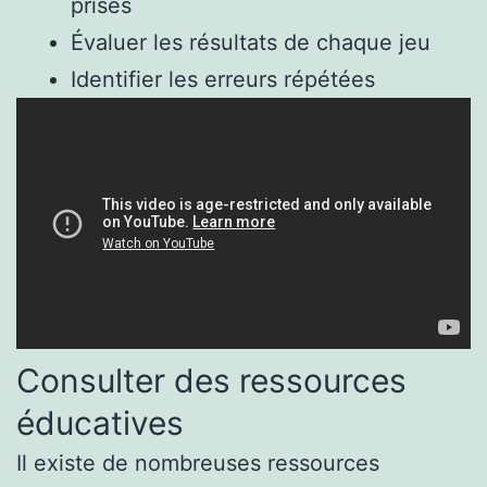
prises
Évaluer les résultats de chaque jeu
Identifier les erreurs répétées
Consulter des ressources
éducatives
Il existe de nombreuses ressources