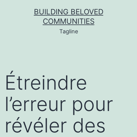
BUILDING BELOVED
COMMUNITIES
Tagline
Étreindre
l’erreur pour
révéler des