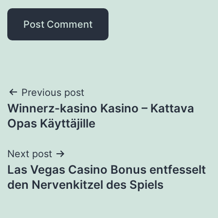
Previous post
Winnerz-kasino Kasino – Kattava
Opas Käyttäjille
Next post
Las Vegas Casino Bonus entfesselt
den Nervenkitzel des Spiels