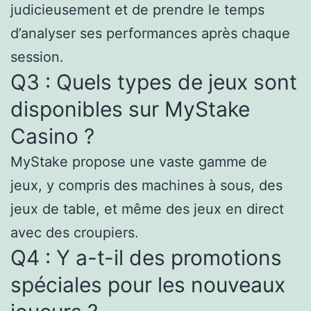
judicieusement et de prendre le temps
d’analyser ses performances après chaque
session.
Q3 : Quels types de jeux sont
disponibles sur MyStake
Casino ?
MyStake propose une vaste gamme de
jeux, y compris des machines à sous, des
jeux de table, et même des jeux en direct
avec des croupiers.
Q4 : Y a-t-il des promotions
spéciales pour les nouveaux