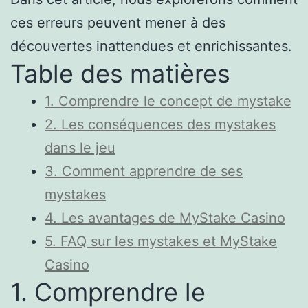
ces erreurs peuvent mener à des
découvertes inattendues et enrichissantes.
Table des matières
1. Comprendre le concept de mystake
2. Les conséquences des mystakes
dans le jeu
3. Comment apprendre de ses
mystakes
4. Les avantages de MyStake Casino
5. FAQ sur les mystakes et MyStake
Casino
1. Comprendre le