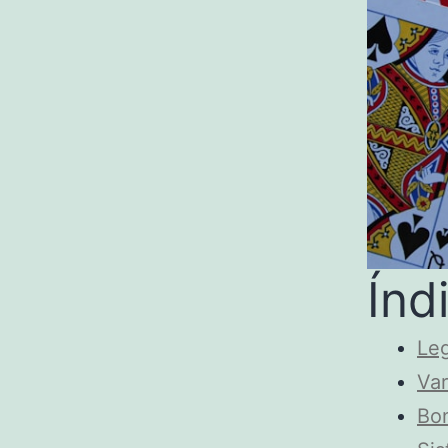
Índ
Leg
Var
Bon