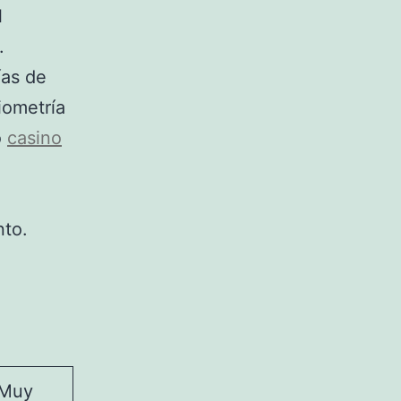
l
.
ías de
iometría
o
casino
to.
Muy