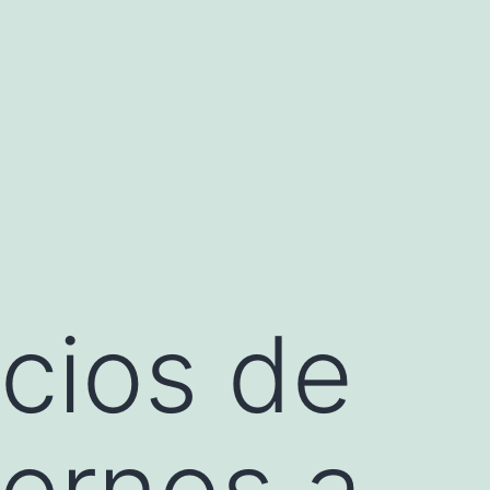
icios de
ternos a