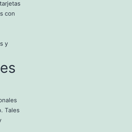
tarjetas
es con
s y
nes
onales
o. Tales
y