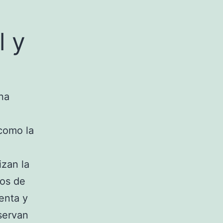
l y
na
como la
izan la
dos de
enta y
servan