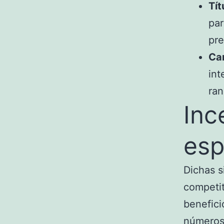
Tít
par
pre
Ca
int
ran
Inc
esp
Dichas s
competit
benefici
números 