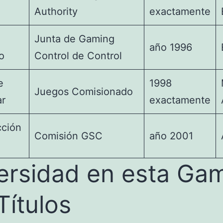
Authority
exactamente
Junta de Gaming
año 1996
o
Control de Control
e
1998
Juegos Comisionado
ar
exactamente
cción
Comisión GSC
año 2001
n
ersidad en esta Ga
Títulos