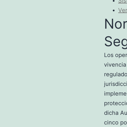
Sis
Ver
Nor
Seg
Los oper
vivencia
regulado
jurisdic
implemen
protecc
dicha Au
cinco po