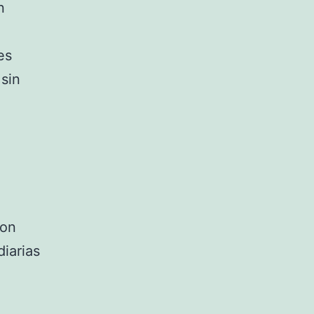
n
es
 sin
con
diarias