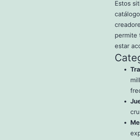
Estos si
catálogo
creadore
permite 
estar ac
Categ
Tr
mil
fre
Jue
cru
Me
exp