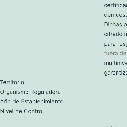
certific
demuestr
Dichas p
cifrado 
para res
fuera d
multiniv
garanti
Territorio
Organismo Reguladora
Año de Establecimiento
Nivel de Control