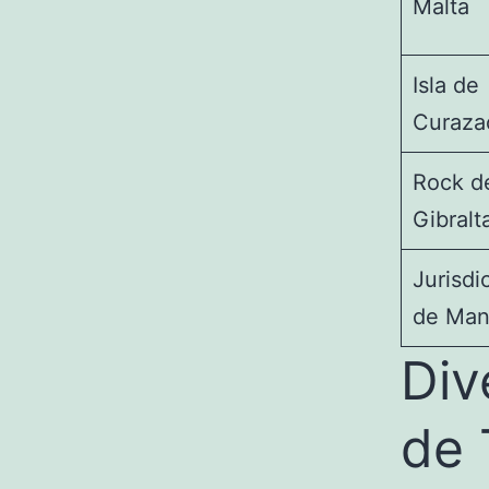
Malta
Isla de
Curaza
Rock d
Gibralt
Jurisdi
de Ma
Div
de 