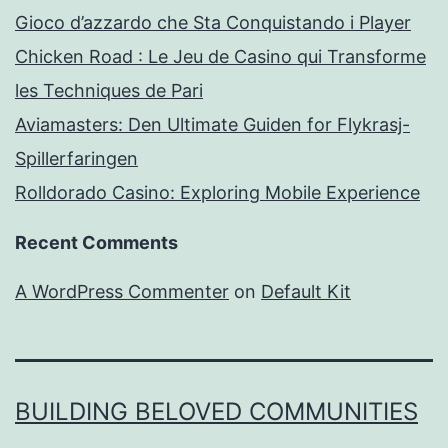
Gioco d’azzardo che Sta Conquistando i Player
Chicken Road : Le Jeu de Casino qui Transforme
les Techniques de Pari
Aviamasters: Den Ultimate Guiden for Flykrasj-
Spillerfaringen
Rolldorado Casino: Exploring Mobile Experience
Recent Comments
A WordPress Commenter
on
Default Kit
BUILDING BELOVED COMMUNITIES