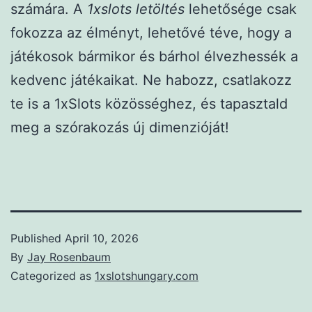
számára. A
1xslots letöltés
lehetősége csak
fokozza az élményt, lehetővé téve, hogy a
játékosok bármikor és bárhol élvezhessék a
kedvenc játékaikat. Ne habozz, csatlakozz
te is a 1xSlots közösséghez, és tapasztald
meg a szórakozás új dimenzióját!
Published
April 10, 2026
By
Jay Rosenbaum
Categorized as
1xslotshungary.com