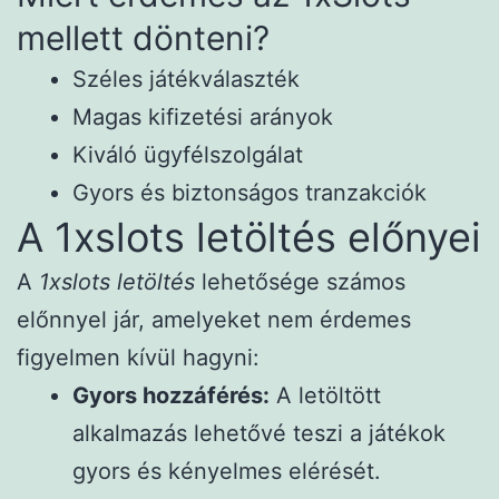
mellett dönteni?
Széles játékválaszték
Magas kifizetési arányok
Kiváló ügyfélszolgálat
Gyors és biztonságos tranzakciók
A 1xslots letöltés előnyei
A
1xslots letöltés
lehetősége számos
előnnyel jár, amelyeket nem érdemes
figyelmen kívül hagyni:
Gyors hozzáférés:
A letöltött
alkalmazás lehetővé teszi a játékok
gyors és kényelmes elérését.