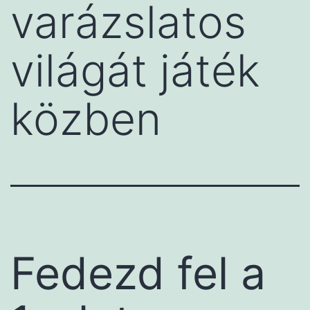
varázslatos
világát játék
közben
Fedezd fel a