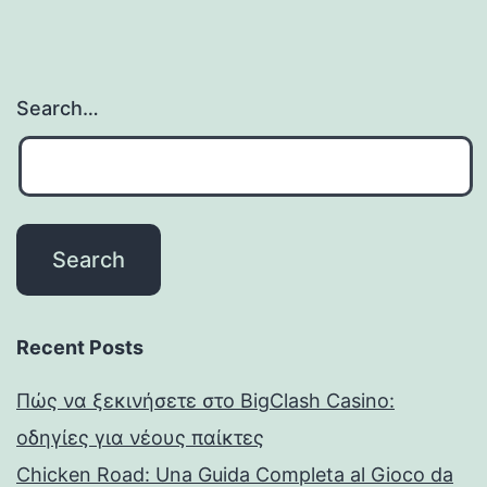
Search…
Recent Posts
Πώς να ξεκινήσετε στο BigClash Casino:
οδηγίες για νέους παίκτες
Chicken Road: Una Guida Completa al Gioco da