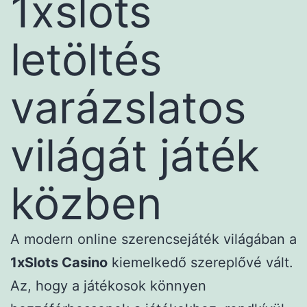
1xslots
letöltés
varázslatos
világát játék
közben
A modern online szerencsejáték világában a
1xSlots Casino
kiemelkedő szereplővé vált.
Az, hogy a játékosok könnyen