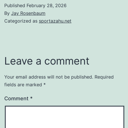
Published
February 28, 2026
By
Jay Rosenbaum
Categorized as
sportazahu.net
Leave a comment
Your email address will not be published.
Required
fields are marked
*
Comment
*