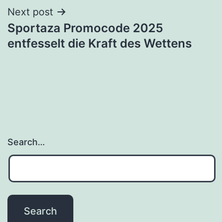
Next post
Sportaza Promocode 2025
entfesselt die Kraft des Wettens
Search…