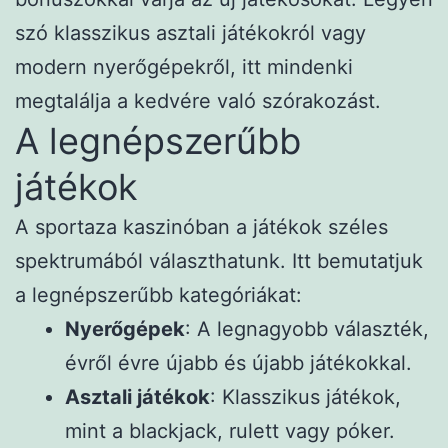
szó klasszikus asztali játékokról vagy
modern nyerőgépekről, itt mindenki
megtalálja a kedvére való szórakozást.
A legnépszerűbb
játékok
A sportaza kaszinóban a játékok széles
spektrumából választhatunk. Itt bemutatjuk
a legnépszerűbb kategóriákat:
Nyerőgépek
: A legnagyobb választék,
évről évre újabb és újabb játékokkal.
Asztali játékok
: Klasszikus játékok,
mint a blackjack, rulett vagy póker.