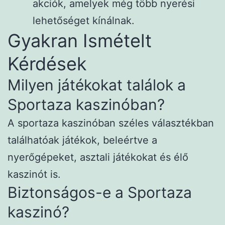
akciók, amelyek még több nyerési
lehetőséget kínálnak.
Gyakran Ismételt
Kérdések
Milyen játékokat találok a
Sportaza kaszinóban?
A sportaza kaszinóban széles választékban
találhatóak játékok, beleértve a
nyerőgépeket, asztali játékokat és élő
kaszinót is.
Biztonságos-e a Sportaza
kaszinó?