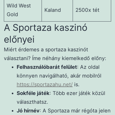
Wild West
Kaland
2500x tét
Gold
A Sportaza kaszinó
előnyei
Miért érdemes a sportaza kaszinót
választani? Íme néhány kiemelkedő előny:
Felhasználóbarát felület
: Az oldal
könnyen navigálható, akár mobilról
https://sportazahu.net/
is.
Sokféle játék
: Több ezer játék közül
választhatsz.
Jó hírnév
: A Sportaza már régóta jelen