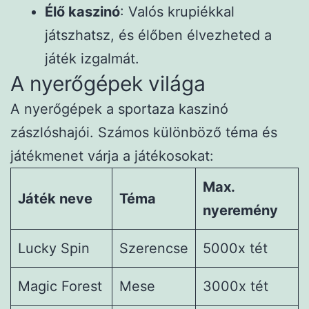
Élő kaszinó
: Valós krupiékkal
játszhatsz, és élőben élvezheted a
játék izgalmát.
A nyerőgépek világa
A nyerőgépek a sportaza kaszinó
zászlóshajói. Számos különböző téma és
játékmenet várja a játékosokat:
Max.
Játék neve
Téma
nyeremény
Lucky Spin
Szerencse
5000x tét
Magic Forest
Mese
3000x tét