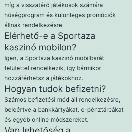
míg a visszatérő játékosok számára
hűségprogram és különleges promóciók
állnak rendelkezésre.
Elérhető-e a Sportaza
kaszinó mobilon?
Igen, a Sportaza kaszinó mobilbarát
felülettel rendelkezik, így bármikor
hozzáférhetsz a játékokhoz.
Hogyan tudok befizetni?
Számos befizetési mód áll rendelkezésre,
beleértve a bankkártyákat, e-pénztárcákat
és egyéb online módszereket.
Van lehetőség a