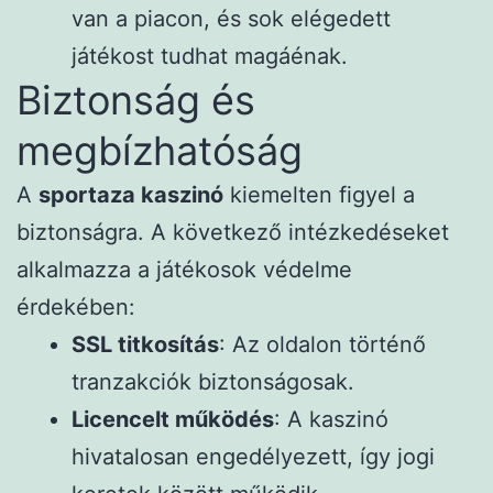
van a piacon, és sok elégedett
játékost tudhat magáénak.
Biztonság és
megbízhatóság
A
sportaza kaszinó
kiemelten figyel a
biztonságra. A következő intézkedéseket
alkalmazza a játékosok védelme
érdekében:
SSL titkosítás
: Az oldalon történő
tranzakciók biztonságosak.
Licencelt működés
: A kaszinó
hivatalosan engedélyezett, így jogi