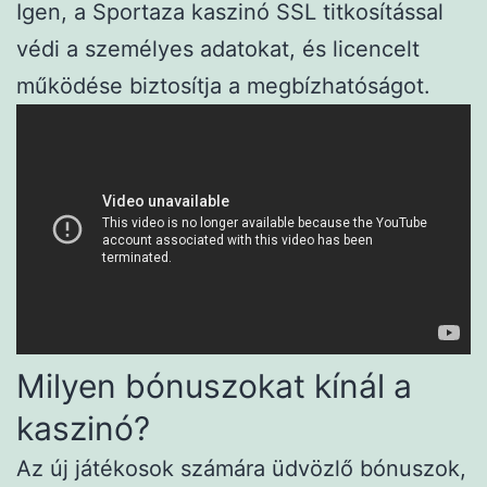
Igen, a Sportaza kaszinó SSL titkosítással
védi a személyes adatokat, és licencelt
működése biztosítja a megbízhatóságot.
Milyen bónuszokat kínál a
kaszinó?
Az új játékosok számára üdvözlő bónuszok,