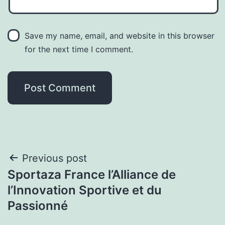
Save my name, email, and website in this browser
for the next time I comment.
Previous post
Sportaza France l’Alliance de
l’Innovation Sportive et du
Passionné