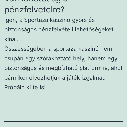
pénzfelvételre?
Igen, a Sportaza kaszinó gyors és
biztonságos pénzfelvételi lehetőségeket
kínál.
Összességében a sportaza kaszinó nem
csupán egy szórakoztató hely, hanem egy
biztonságos és megbízható platform is, ahol
bármikor élvezhetjük a játék izgalmát.
Próbáld ki te is!