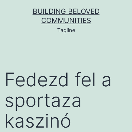
BUILDING BELOVED
COMMUNITIES
Tagline
Fedezd fel a
sportaza
kaszinó