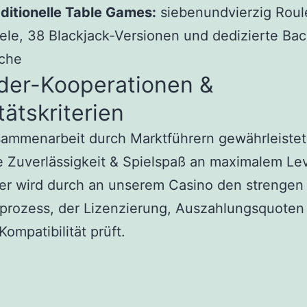
ditionelle Table Games:
siebenundvierzig Roul
ele, 38 Blackjack-Versionen und dedizierte Bac
sche
ider-Kooperationen &
tätskriterien
sammenarbeit durch Marktführern gewährleistet
e Zuverlässigkeit & Spielspaß an maximalem Lev
er wird durch an unserem Casino den strengen
prozess, der Lizenzierung, Auszahlungsquoten
Kompatibilität prüft.