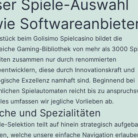
er Spiele-Auswahl
ie Softwareanbiete
stück beim Golisimo Spielcasino bildet die
eiche Gaming-Bibliothek von mehr als 3000 Spi
eiten zusammen nur durch renommierten
entwicklern, diese durch Innovationskraft und
gische Exzellenz namhaft sind. Beginnend bei
ichen Spielautomaten reicht bis zu anspruchs
les umfassen wir jegliche Vorlieben ab.
che und Spezialitäten
le-Selektion teilt auf hinein strategisch aufgeb
en, welche unsere einfache Navigation erlaube