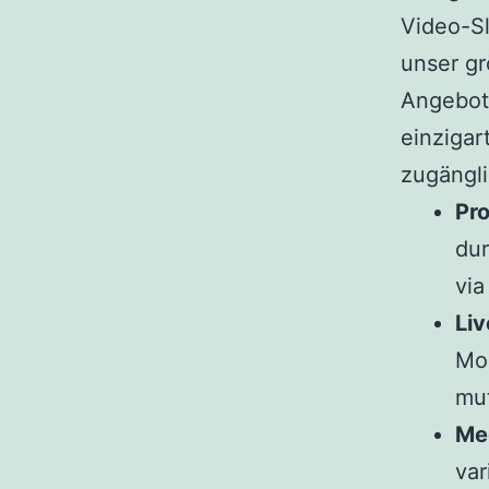
Video-S
unser gr
Angebote
einzigar
zugängli
Pr
dur
vi
Li
Mon
mut
Me
var