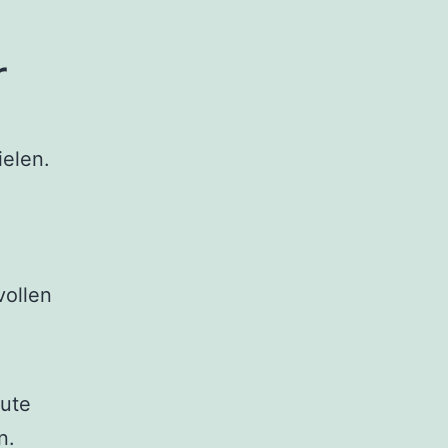
r
elen.
vollen
aute
n.