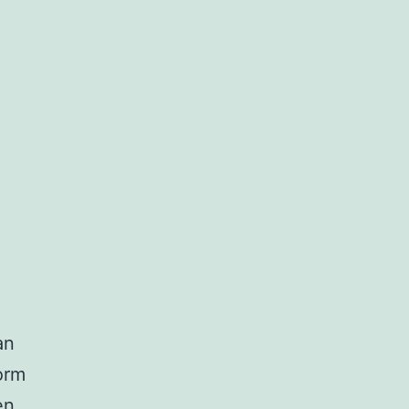
an
orm
en