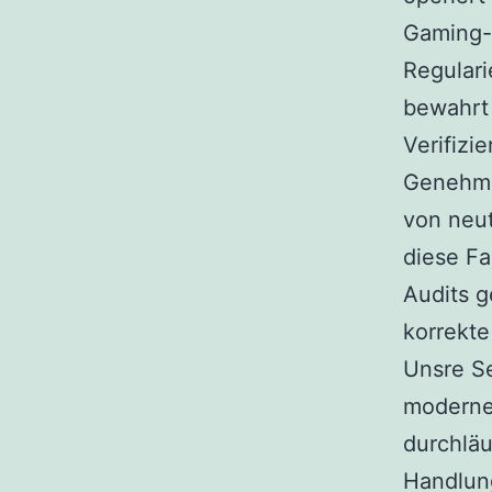
Gaming-B
Regulari
bewahrt 
Verifizi
Genehmi
von neu
diese Fa
Audits g
korrekte
Unsre Se
moderne
durchläu
Handlung