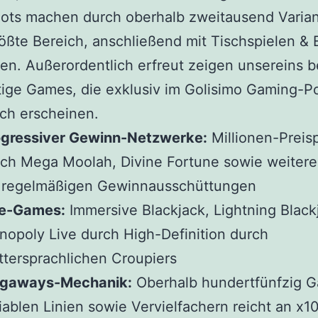
lots machen durch oberhalb zweitausend Varia
ößte Bereich, anschließend mit Tischspielen & 
n. Außerordentlich erfreut zeigen unsereins b
tige Games, die exklusiv im Golisimo Gaming-Po
ch erscheinen.
ogressiver Gewinn-Netzwerke:
Millionen-Preis
ch Mega Moolah, Divine Fortune sowie weitere
a regelmäßigen Gewinnausschüttungen
ve-Games:
Immersive Blackjack, Lightning Black
opoly Live durch High-Definition durch
tersprachlichen Croupiers
gaways-Mechanik:
Oberhalb hundertfünfzig G
iablen Linien sowie Vervielfachern reicht an x1