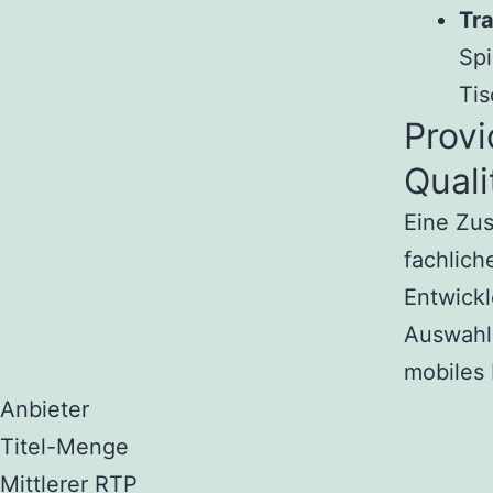
Tra
Spi
Ti
Prov
Quali
Eine Zu
fachlich
Entwickl
Auswahl
mobiles 
Anbieter
Titel-Menge
Mittlerer RTP