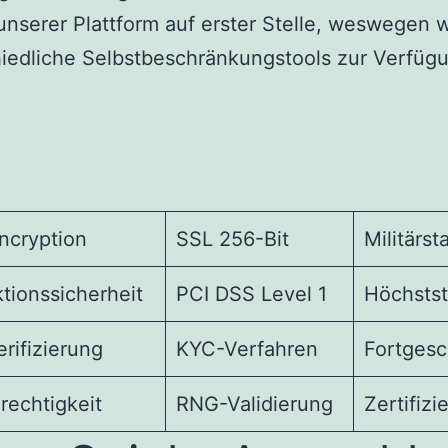
 unserer Plattform auf erster Stelle, weswegen w
iedliche Selbstbeschränkungstools zur Verfüg
ncryption
SSL 256-Bit
Militärst
tionssicherheit
PCI DSS Level 1
Höchstst
rifizierung
KYC-Verfahren
Fortgesc
rechtigkeit
RNG-Validierung
Zertifizie