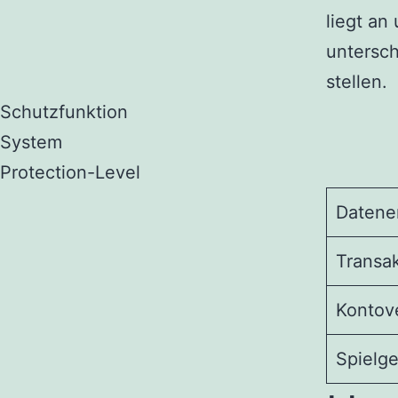
liegt an
untersch
stellen.
Schutzfunktion
System
Protection-Level
Datene
Transak
Kontove
Spielge