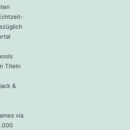
nten
Echtzeit-
ezüglich
rtal
pools
n Titeln
jack &
ames via
0.000