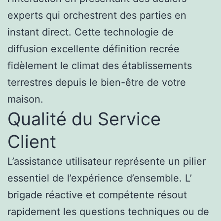
experts qui orchestrent des parties en
instant direct. Cette technologie de
diffusion excellente définition recrée
fidèlement le climat des établissements
terrestres depuis le bien-être de votre
maison.
Qualité du Service
Client
L’assistance utilisateur représente un pilier
essentiel de l’expérience d’ensemble. L’
brigade réactive et compétente résout
rapidement les questions techniques ou de