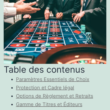
Table des contenus
Paramètres Essentiels de Choix
Protection et Cadre légal
Options de Règlement et Retraits
Gamme de Titres et Éditeurs