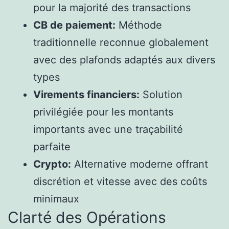
pour la majorité des transactions
CB de paiement:
Méthode
traditionnelle reconnue globalement
avec des plafonds adaptés aux divers
types
Virements financiers:
Solution
privilégiée pour les montants
importants avec une traçabilité
parfaite
Crypto:
Alternative moderne offrant
discrétion et vitesse avec des coûts
minimaux
Clarté des Opérations