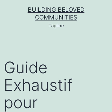
BUILDING BELOVED
COMMUNITIES
Tagline
Guide
Exhaustif
pour