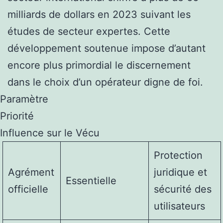
milliards de dollars en 2023 suivant les
études de secteur expertes. Cette
développement soutenue impose d’autant
encore plus primordial le discernement
dans le choix d’un opérateur digne de foi.
Paramètre
Priorité
Influence sur le Vécu
Protection
Agrément
juridique et
Essentielle
officielle
sécurité des
utilisateurs