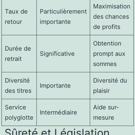
Maximisation
Taux de
Particulièrement
des chances
retour
importante
de profits
Obtention
Durée de
Significative
prompt aux
retrait
sommes
Diversité
Diversité du
Importante
des titres
plaisir
Service
Aide sur-
Intermédiaire
polyglotte
mesure
Sûreté et Législation