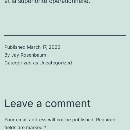
et la supériorité opérationnelle.
Published
March 17, 2026
By
Jay Rosenbaum
Categorized as
Uncategorized
Leave a comment
Your email address will not be published.
Required
fields are marked
*