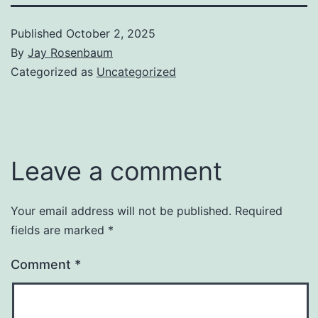
Published
October 2, 2025
By
Jay Rosenbaum
Categorized as
Uncategorized
Leave a comment
Your email address will not be published.
Required
fields are marked
*
Comment
*