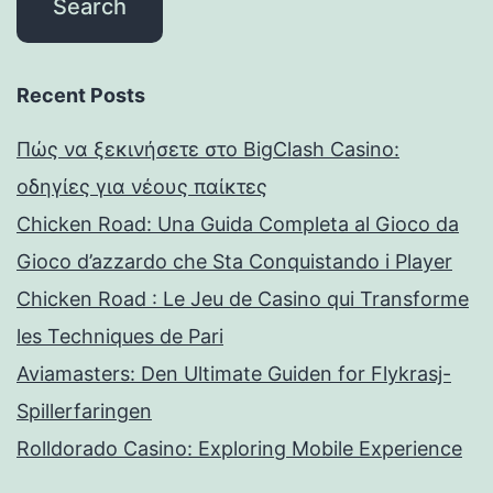
Recent Posts
Πώς να ξεκινήσετε στο BigClash Casino:
οδηγίες για νέους παίκτες
Chicken Road: Una Guida Completa al Gioco da
Gioco d’azzardo che Sta Conquistando i Player
Chicken Road : Le Jeu de Casino qui Transforme
les Techniques de Pari
Aviamasters: Den Ultimate Guiden for Flykrasj-
Spillerfaringen
Rolldorado Casino: Exploring Mobile Experience