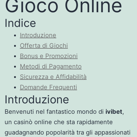
Gioco Online
Indice
Introduzione
Offerta di Giochi
Bonus e Promozioni
Metodi di Pagamento
Sicurezza e Affidabilità
Domande Frequenti
Introduzione
Benvenuti nel fantastico mondo di
ivibet
,
un casinò online che sta rapidamente
guadagnando popolarità tra gli appassionati