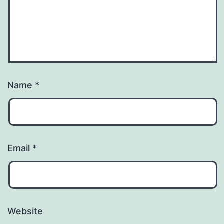
Name
*
Email
*
Website