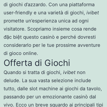
di giochi d’azzardo. Con una piattaforma
user-friendly e una varietà di giochi,
ivibet
promette un’esperienza unica ad ogni
visitatore. Scopriamo insieme cosa rende
đặc biệt questo casinò e perché dovresti
considerarlo per le tue prossime avventure
di gioco online.
Offerta di Giochi
Quando si tratta di giochi,
ivibet
non
delude. La sua vasta selezione include
tutto, dalle slot machine ai giochi da tavolo,
passando per un emozionante casinò dal
vivo. Ecco un breve sguardo ai principali tipi