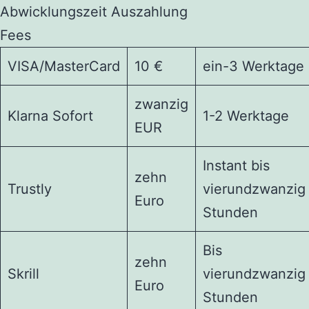
Abwicklungszeit Auszahlung
Fees
VISA/MasterCard
10 €
ein-3 Werktage
zwanzig
Klarna Sofort
1-2 Werktage
EUR
Instant bis
zehn
Trustly
vierundzwanzig
Euro
Stunden
Bis
zehn
Skrill
vierundzwanzig
Euro
Stunden