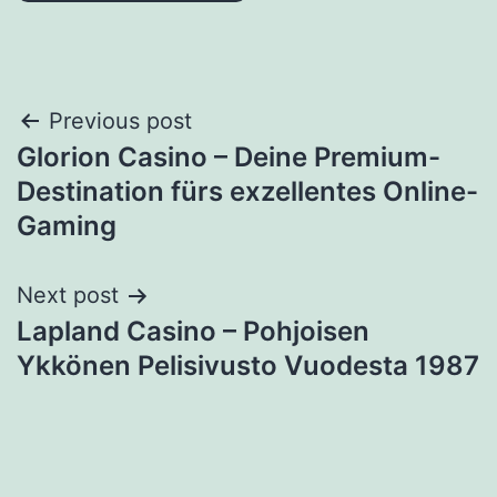
Previous post
Glorion Casino – Deine Premium-
Destination fürs exzellentes Online-
Gaming
Next post
Lapland Casino – Pohjoisen
Ykkönen Pelisivusto Vuodesta 1987