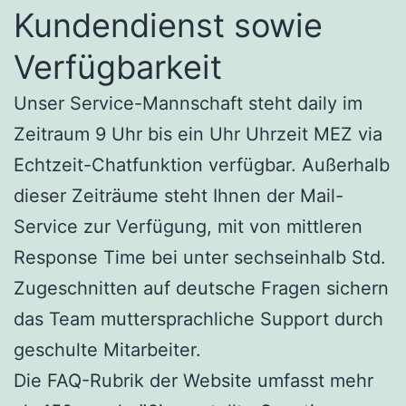
Kundendienst sowie
Verfügbarkeit
Unser Service-Mannschaft steht daily im
Zeitraum 9 Uhr bis ein Uhr Uhrzeit MEZ via
Echtzeit-Chatfunktion verfügbar. Außerhalb
dieser Zeiträume steht Ihnen der Mail-
Service zur Verfügung, mit von mittleren
Response Time bei unter sechseinhalb Std.
Zugeschnitten auf deutsche Fragen sichern
das Team muttersprachliche Support durch
geschulte Mitarbeiter.
Die FAQ-Rubrik der Website umfasst mehr