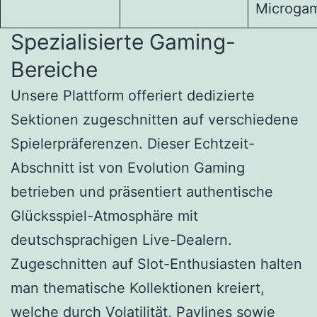
Microga
Spezialisierte Gaming-
Bereiche
Unsere Plattform offeriert dedizierte
Sektionen zugeschnitten auf verschiedene
Spielerpräferenzen. Dieser Echtzeit-
Abschnitt ist von Evolution Gaming
betrieben und präsentiert authentische
Glücksspiel-Atmosphäre mit
deutschsprachigen Live-Dealern.
Zugeschnitten auf Slot-Enthusiasten halten
man thematische Kollektionen kreiert,
welche durch Volatilität, Paylines sowie