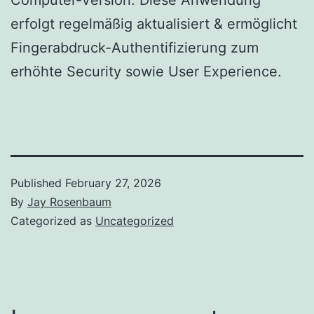
Computer-Version. Diese Anwendung
erfolgt regelmäßig aktualisiert & ermöglicht
Fingerabdruck-Authentifizierung zum
erhöhte Security sowie User Experience.
Published
February 27, 2026
By
Jay Rosenbaum
Categorized as
Uncategorized