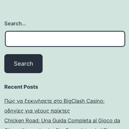
Search…
Recent Posts
Πώς να ξεκινήσετε στο BigClash Casino:
οδηγίες για νέους παίκτες
Chicken Road: Una Guida Completa al Gioco da