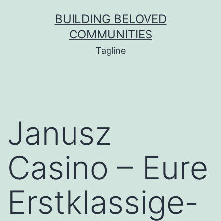
BUILDING BELOVED
COMMUNITIES
Tagline
Janusz
Casino – Eure
Erstklassige-