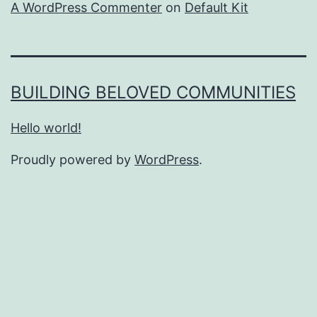
A WordPress Commenter
on
Default Kit
BUILDING BELOVED COMMUNITIES
Hello world!
Proudly powered by
WordPress
.