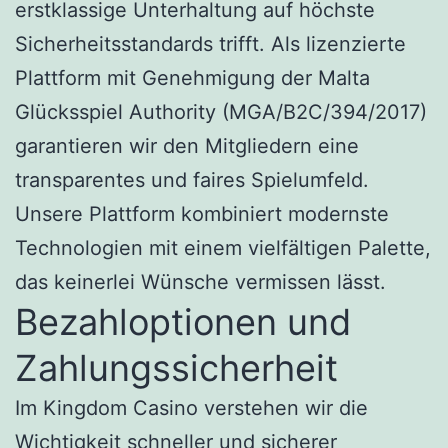
erstklassige Unterhaltung auf höchste
Sicherheitsstandards trifft. Als lizenzierte
Plattform mit Genehmigung der Malta
Glücksspiel Authority (MGA/B2C/394/2017)
garantieren wir den Mitgliedern eine
transparentes und faires Spielumfeld.
Unsere Plattform kombiniert modernste
Technologien mit einem vielfältigen Palette,
das keinerlei Wünsche vermissen lässt.
Bezahloptionen und
Zahlungssicherheit
Im Kingdom Casino verstehen wir die
Wichtigkeit schneller und sicherer