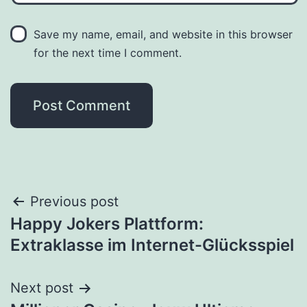
Save my name, email, and website in this browser
for the next time I comment.
Previous post
Happy Jokers Plattform:
Extraklasse im Internet-Glücksspiel
Next post