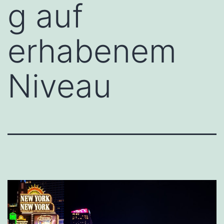
g auf
erhabenem
Niveau