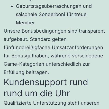
Geburtstagsüberraschungen und
saisonale Sonderboni für treue
Member
Unsere Bonusbedingungen sind transparent
aufgebaut. Standard gelten
fünfunddreißigfache Umsatzanforderungen
für Bonusguthaben, während verschiedene
Game-Kategorien unterschiedlich zur
Erfüllung beitragen.
Kundensupport rund
rund um die Uhr
Qualifizierte Unterstützung steht unseren