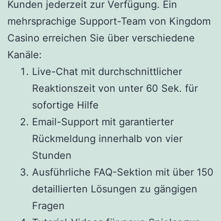
Kunden jederzeit zur Verfügung. Ein
mehrsprachige Support-Team von Kingdom
Casino erreichen Sie über verschiedene
Kanäle:
Live-Chat mit durchschnittlicher
Reaktionszeit von unter 60 Sek. für
sofortige Hilfe
Email-Support mit garantierter
Rückmeldung innerhalb von vier
Stunden
Ausführliche FAQ-Sektion mit über 150
detaillierten Lösungen zu gängigen
Fragen