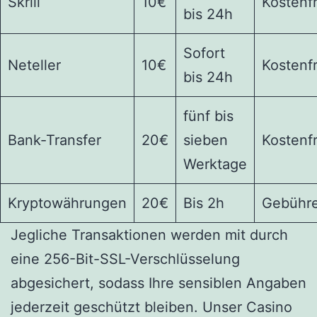
Skrill
10€
Kostenfr
bis 24h
Sofort
Neteller
10€
Kostenfr
bis 24h
fünf bis
Bank-Transfer
20€
sieben
Kostenfr
Werktage
Kryptowährungen
20€
Bis 2h
Gebühre
Jegliche Transaktionen werden mit durch
eine 256-Bit-SSL-Verschlüsselung
abgesichert, sodass Ihre sensiblen Angaben
jederzeit geschützt bleiben. Unser Casino