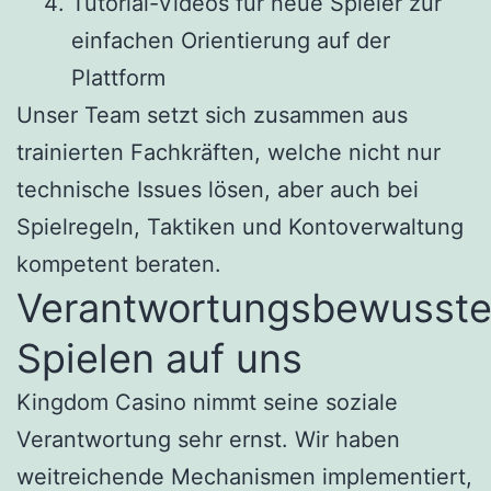
Tutorial-Videos für neue Spieler zur
einfachen Orientierung auf der
Plattform
Unser Team setzt sich zusammen aus
trainierten Fachkräften, welche nicht nur
technische Issues lösen, aber auch bei
Spielregeln, Taktiken und Kontoverwaltung
kompetent beraten.
Verantwortungsbewusst
Spielen auf uns
Kingdom Casino nimmt seine soziale
Verantwortung sehr ernst. Wir haben
weitreichende Mechanismen implementiert,