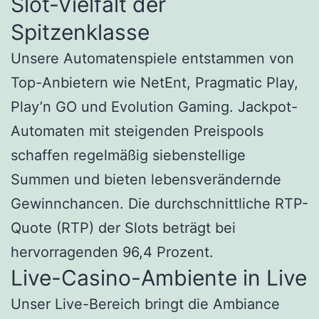
Slot-Vielfalt der
Spitzenklasse
Unsere Automatenspiele entstammen von
Top-Anbietern wie NetEnt, Pragmatic Play,
Play’n GO und Evolution Gaming. Jackpot-
Automaten mit steigenden Preispools
schaffen regelmäßig siebenstellige
Summen und bieten lebensverändernde
Gewinnchancen. Die durchschnittliche RTP-
Quote (RTP) der Slots beträgt bei
hervorragenden 96,4 Prozent.
Live-Casino-Ambiente in Live
Unser Live-Bereich bringt die Ambiance