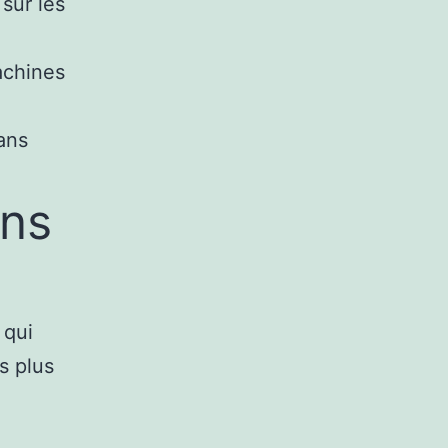
 sur les
achines
sans
ans
 qui
s plus