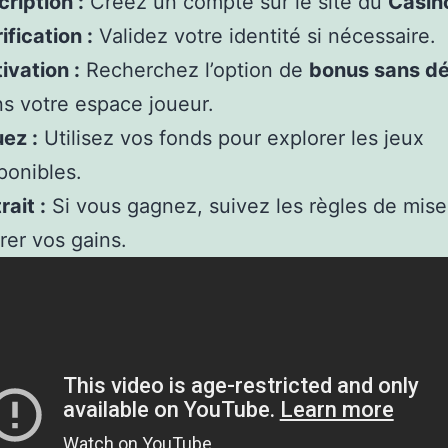
cription :
Créez un compte sur le site du
Casin
ification :
Validez votre identité si nécessaire.
ivation :
Recherchez l’option de
bonus sans d
s votre espace joueur.
ez :
Utilisez vos fonds pour explorer les jeux
ponibles.
rait :
Si vous gagnez, suivez les règles de mise
irer vos gains.