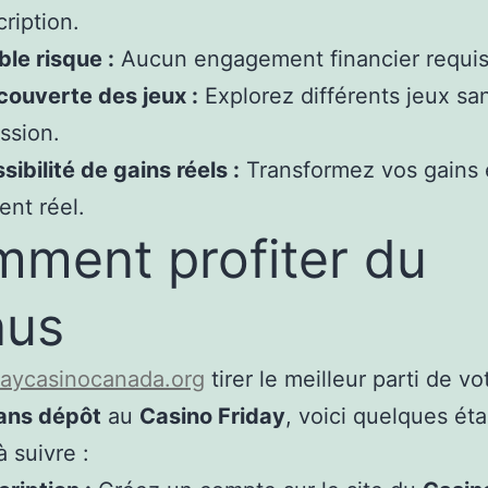
cription.
ble risque :
Aucun engagement financier requis
ouverte des jeux :
Explorez différents jeux sa
ssion.
sibilité de gains réels :
Transformez vos gains
ent réel.
ment profiter du
nus
daycasinocanada.org
tirer le meilleur parti de vo
ans dépôt
au
Casino Friday
, voici quelques ét
à suivre :