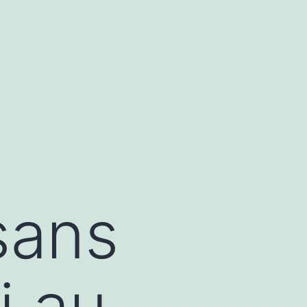
sans
i au