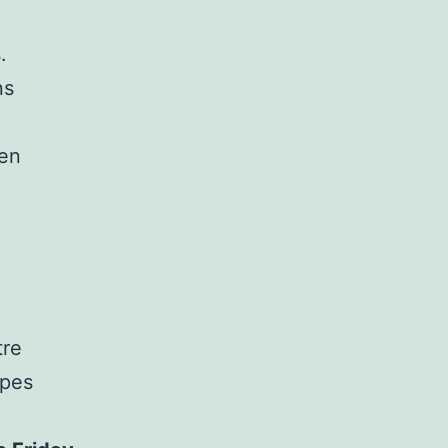
.
ns
 en
tre
apes