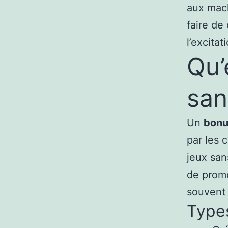
aux mach
faire de
l’excita
Qu’
san
Un
bonu
par les 
jeux san
de promo
souvent 
Type