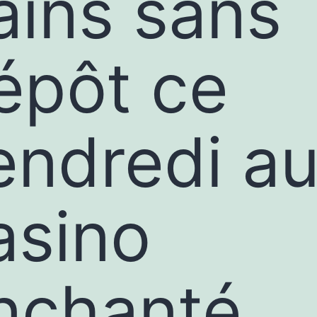
ains sans
épôt ce
endredi a
asino
nchanté