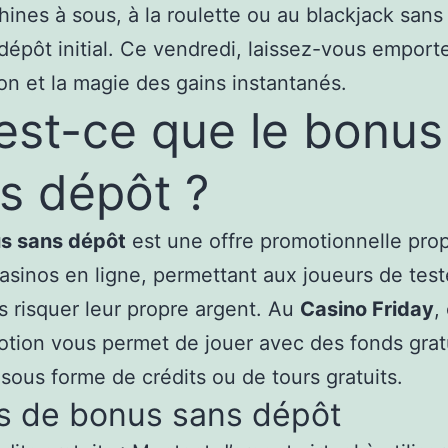
ines à sous, à la roulette ou au blackjack sans 
 dépôt initial. Ce vendredi, laissez-vous emport
tion et la magie des gains instantanés.
est-ce que le bonus
s dépôt ?
s sans dépôt
est une offre promotionnelle pro
casinos en ligne, permettant aux joueurs de test
s risquer leur propre argent. Au
Casino Friday
,
tion vous permet de jouer avec des fonds gratu
sous forme de crédits ou de tours gratuits.
s de bonus sans dépôt