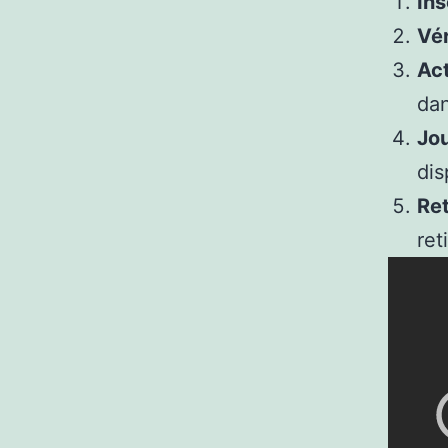
Ins
Vér
Act
dan
Jou
dis
Ret
ret