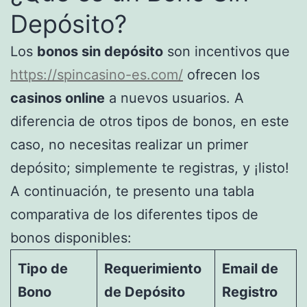
Depósito?
Los
bonos sin depósito
son incentivos que
https://spincasino-es.com/
ofrecen los
casinos online
a nuevos usuarios. A
diferencia de otros tipos de bonos, en este
caso, no necesitas realizar un primer
depósito; simplemente te registras, y ¡listo!
A continuación, te presento una tabla
comparativa de los diferentes tipos de
bonos disponibles:
Tipo de
Requerimiento
Email de
Bono
de Depósito
Registro