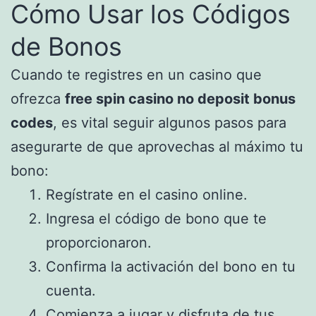
Cómo Usar los Códigos
de Bonos
Cuando te registres en un casino que
ofrezca
free spin casino no deposit bonus
codes
, es vital seguir algunos pasos para
asegurarte de que aprovechas al máximo tu
bono:
Regístrate en el casino online.
Ingresa el código de bono que te
proporcionaron.
Confirma la activación del bono en tu
cuenta.
Comienza a jugar y disfruta de tus