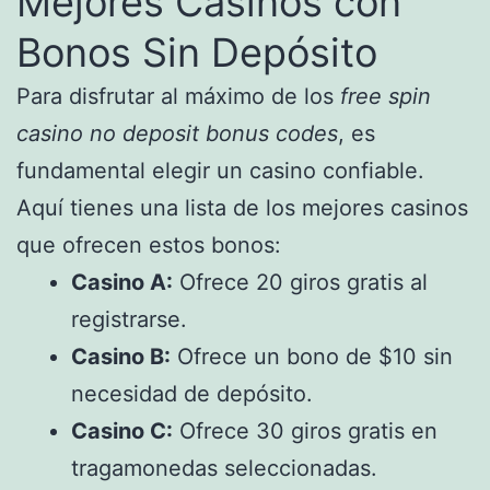
Mejores Casinos con
Bonos Sin Depósito
Para disfrutar al máximo de los
free spin
casino no deposit bonus codes
, es
fundamental elegir un casino confiable.
Aquí tienes una lista de los mejores casinos
que ofrecen estos bonos:
Casino A:
Ofrece 20 giros gratis al
registrarse.
Casino B:
Ofrece un bono de $10 sin
necesidad de depósito.
Casino C:
Ofrece 30 giros gratis en
tragamonedas seleccionadas.