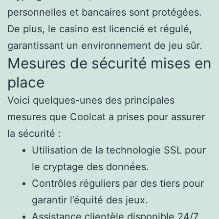
personnelles et bancaires sont protégées.
De plus, le casino est licencié et régulé,
garantissant un environnement de jeu sûr.
Mesures de sécurité mises en
place
Voici quelques-unes des principales
mesures que Coolcat a prises pour assurer
la sécurité :
Utilisation de la technologie SSL pour
le cryptage des données.
Contrôles réguliers par des tiers pour
garantir l’équité des jeux.
Assistance clientèle disponible 24/7