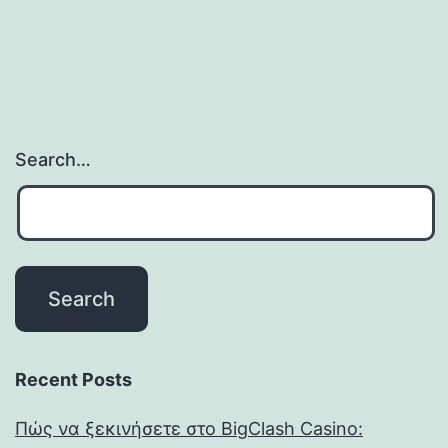
Search…
Recent Posts
Πώς να ξεκινήσετε στο BigClash Casino: