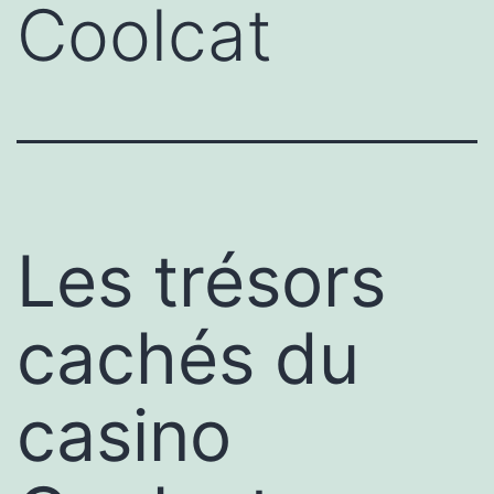
Coolcat
Les trésors
cachés du
casino