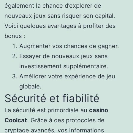
également la chance d’explorer de
nouveaux jeux sans risquer son capital.
Voici quelques avantages à profiter des
bonus :
Augmenter vos chances de gagner.
Essayer de nouveaux jeux sans
investissement supplémentaire.
Améliorer votre expérience de jeu
globale.
Sécurité et fiabilité
La sécurité est primordiale au
casino
Coolcat
. Grâce à des protocoles de
cryptage avancés, vos informations