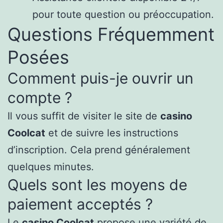
pour toute question ou préoccupation.
Questions Fréquemment
Posées
Comment puis-je ouvrir un
compte ?
Il vous suffit de visiter le site de
casino
Coolcat
et de suivre les instructions
d’inscription. Cela prend généralement
quelques minutes.
Quels sont les moyens de
paiement acceptés ?
Le
casino Coolcat
propose une variété de