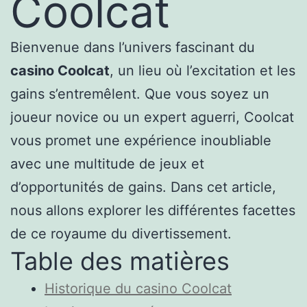
Coolcat
Bienvenue dans l’univers fascinant du
casino Coolcat
, un lieu où l’excitation et les
gains s’entremêlent. Que vous soyez un
joueur novice ou un expert aguerri, Coolcat
vous promet une expérience inoubliable
avec une multitude de jeux et
d’opportunités de gains. Dans cet article,
nous allons explorer les différentes facettes
de ce royaume du divertissement.
Table des matières
Historique du casino Coolcat