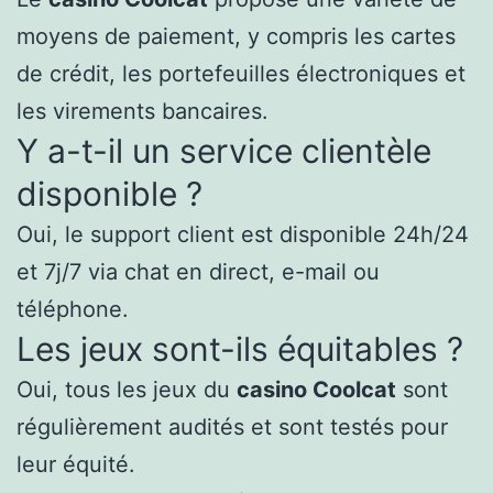
moyens de paiement, y compris les cartes
de crédit, les portefeuilles électroniques et
les virements bancaires.
Y a-t-il un service clientèle
disponible ?
Oui, le support client est disponible 24h/24
et 7j/7 via chat en direct, e-mail ou
téléphone.
Les jeux sont-ils équitables ?
Oui, tous les jeux du
casino Coolcat
sont
régulièrement audités et sont testés pour
leur équité.