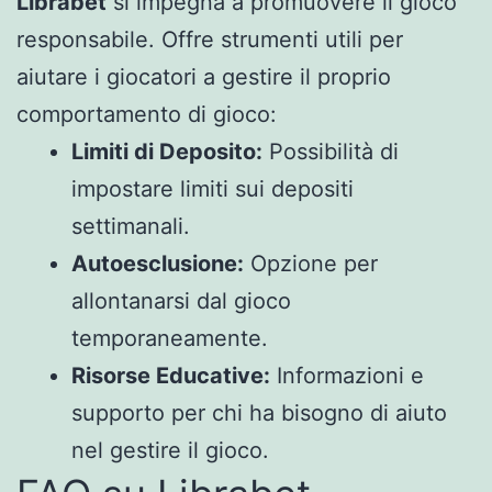
Librabet
si impegna a promuovere il gioco
responsabile. Offre strumenti utili per
aiutare i giocatori a gestire il proprio
comportamento di gioco:
Limiti di Deposito:
Possibilità di
impostare limiti sui depositi
settimanali.
Autoesclusione:
Opzione per
allontanarsi dal gioco
temporaneamente.
Risorse Educative:
Informazioni e
supporto per chi ha bisogno di aiuto
nel gestire il gioco.