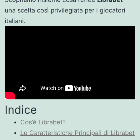
una scelta così privilegiata per i giocatori
italiani.
Indice
Cos’è Librabet?
Le Caratteristiche Principali di Librabet