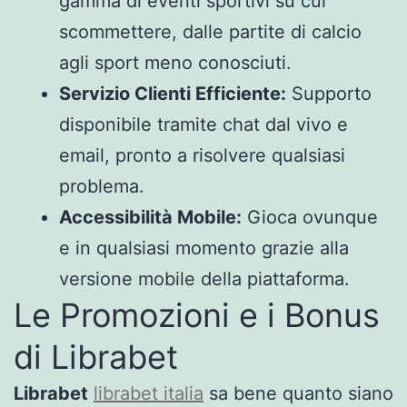
gamma di eventi sportivi su cui
scommettere, dalle partite di calcio
agli sport meno conosciuti.
Servizio Clienti Efficiente:
Supporto
disponibile tramite chat dal vivo e
email, pronto a risolvere qualsiasi
problema.
Accessibilità Mobile:
Gioca ovunque
e in qualsiasi momento grazie alla
versione mobile della piattaforma.
Le Promozioni e i Bonus
di Librabet
Librabet
librabet italia
sa bene quanto siano