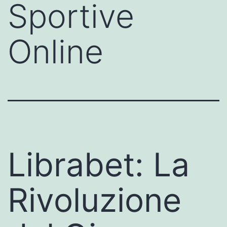
Sportive
Online
Librabet: La
Rivoluzione