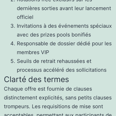
dernières sorties avant leur lancement
officiel
Invitations à des événements spéciaux
avec des prizes pools bonifiés
Responsable de dossier dédié pour les
membres VIP
Seuils de retrait rehaussées et
processus accéléré des sollicitations
Clarté des termes
Chaque offre est fournie de clauses
distinctement explicités, sans petits clauses
trompeurs. Les requisitions de mise sont
acceptables, permettant aux participants de