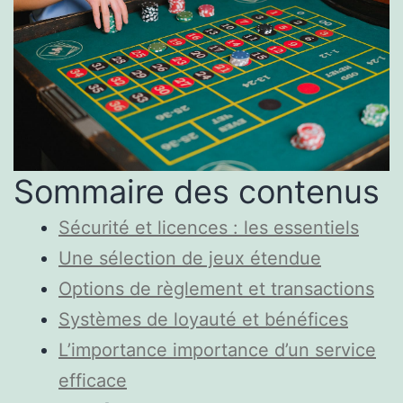
Sommaire des contenus
Sécurité et licences : les essentiels
Une sélection de jeux étendue
Options de règlement et transactions
Systèmes de loyauté et bénéfices
L’importance importance d’un service
efficace