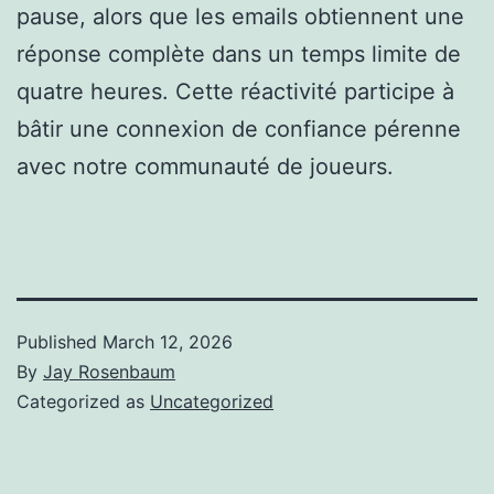
pause, alors que les emails obtiennent une
réponse complète dans un temps limite de
quatre heures. Cette réactivité participe à
bâtir une connexion de confiance pérenne
avec notre communauté de joueurs.
Published
March 12, 2026
By
Jay Rosenbaum
Categorized as
Uncategorized