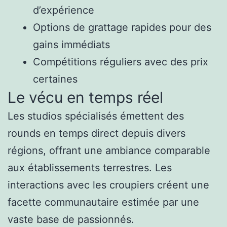
d’expérience
Options de grattage rapides pour des
gains immédiats
Compétitions réguliers avec des prix
certaines
Le vécu en temps réel
Les studios spécialisés émettent des
rounds en temps direct depuis divers
régions, offrant une ambiance comparable
aux établissements terrestres. Les
interactions avec les croupiers créent une
facette communautaire estimée par une
vaste base de passionnés.