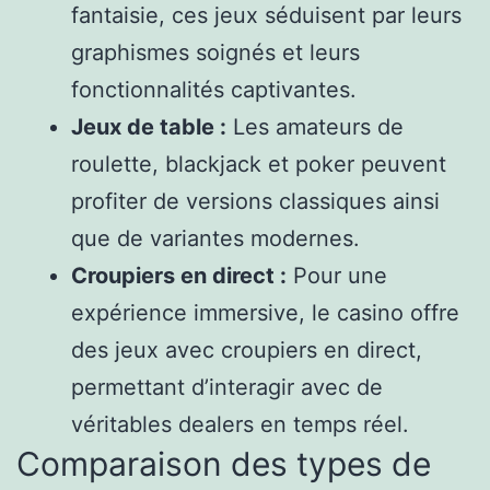
fantaisie, ces jeux séduisent par leurs
graphismes soignés et leurs
fonctionnalités captivantes.
Jeux de table :
Les amateurs de
roulette, blackjack et poker peuvent
profiter de versions classiques ainsi
que de variantes modernes.
Croupiers en direct :
Pour une
expérience immersive, le casino offre
des jeux avec croupiers en direct,
permettant d’interagir avec de
véritables dealers en temps réel.
Comparaison des types de