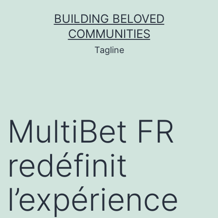
BUILDING BELOVED
COMMUNITIES
Tagline
MultiBet FR
redéfinit
l’expérience