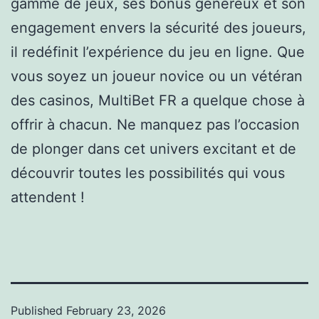
gamme de jeux, ses bonus généreux et son
engagement envers la sécurité des joueurs,
il redéfinit l’expérience du jeu en ligne. Que
vous soyez un joueur novice ou un vétéran
des casinos, MultiBet FR a quelque chose à
offrir à chacun. Ne manquez pas l’occasion
de plonger dans cet univers excitant et de
découvrir toutes les possibilités qui vous
attendent !
Published
February 23, 2026