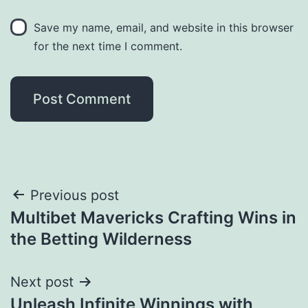
Save my name, email, and website in this browser
for the next time I comment.
Previous post
Multibet Mavericks Crafting Wins in
the Betting Wilderness
Next post
Unleash Infinite Winnings with