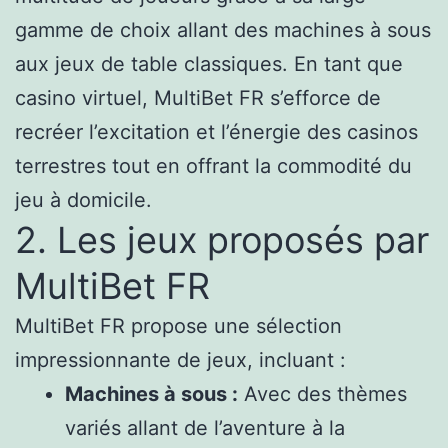
gamme de choix allant des machines à sous
aux jeux de table classiques. En tant que
casino virtuel, MultiBet FR s’efforce de
recréer l’excitation et l’énergie des casinos
terrestres tout en offrant la commodité du
jeu à domicile.
2. Les jeux proposés par
MultiBet FR
MultiBet FR propose une sélection
impressionnante de jeux, incluant :
Machines à sous :
Avec des thèmes
variés allant de l’aventure à la