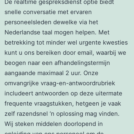
De realtime gespreksdienst optie biedt
snelle conversatie met ervaren
personeelsleden dewelke via het
Nederlandse taal mogen helpen. Met
betrekking tot minder wel urgente kwesties
kunt u ons bereiken door email, waarbij we
beogen naar een afhandelingstermijn
aangaande maximaal 2 uur. Onze
omvangrijke vraag-en-antwoordrubriek
includeert antwoorden op deze uitermate
frequente vraagstukken, hetgeen je vaak
zelf razendsnel ‘n oplossing mag vinden.
Wij steken middelen doorlopend in