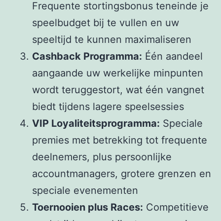
Frequente stortingsbonus teneinde je
speelbudget bij te vullen en uw
speeltijd te kunnen maximaliseren
Cashback Programma:
Één aandeel
aangaande uw werkelijke minpunten
wordt teruggestort, wat één vangnet
biedt tijdens lagere speelsessies
VIP Loyaliteitsprogramma:
Speciale
premies met betrekking tot frequente
deelnemers, plus persoonlijke
accountmanagers, grotere grenzen en
speciale evenementen
Toernooien plus Races:
Competitieve