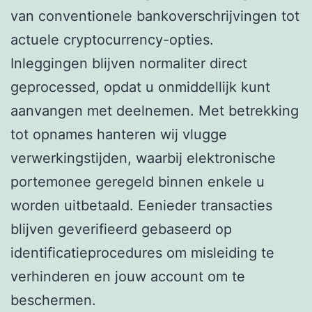
van conventionele bankoverschrijvingen tot
actuele cryptocurrency-opties.
Inleggingen blijven normaliter direct
geprocessed, opdat u onmiddellijk kunt
aanvangen met deelnemen. Met betrekking
tot opnames hanteren wij vlugge
verwerkingstijden, waarbij elektronische
portemonee geregeld binnen enkele u
worden uitbetaald. Eenieder transacties
blijven geverifieerd gebaseerd op
identificatieprocedures om misleiding te
verhinderen en jouw account om te
beschermen.