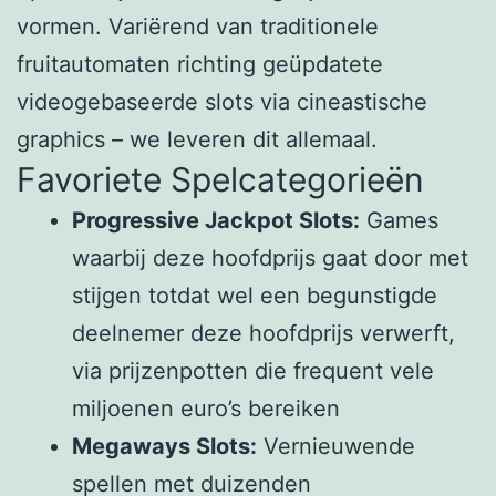
vormen. Variërend van traditionele
fruitautomaten richting geüpdatete
videogebaseerde slots via cineastische
graphics – we leveren dit allemaal.
Favoriete Spelcategorieën
Progressive Jackpot Slots:
Games
waarbij deze hoofdprijs gaat door met
stijgen totdat wel een begunstigde
deelnemer deze hoofdprijs verwerft,
via prijzenpotten die frequent vele
miljoenen euro’s bereiken
Megaways Slots:
Vernieuwende
spellen met duizenden