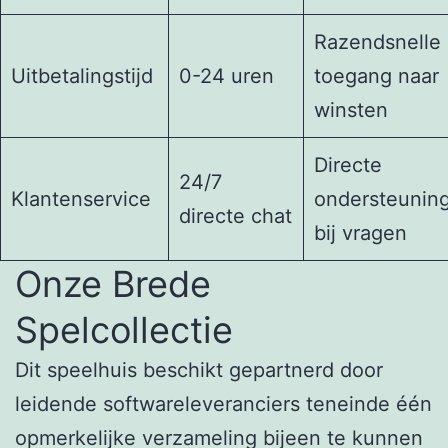
Razendsnelle
Uitbetalingstijd
0-24 uren
toegang naar
winsten
Directe
24/7
Klantenservice
ondersteunin
directe chat
bij vragen
Onze Brede
Spelcollectie
Dit speelhuis beschikt gepartnerd door
leidende softwareleveranciers teneinde één
opmerkelijke verzameling bijeen te kunnen