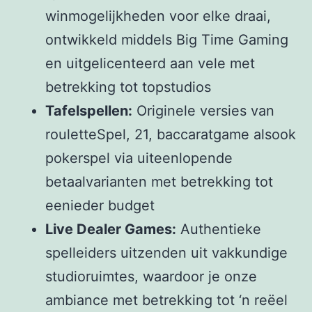
winmogelijkheden voor elke draai,
ontwikkeld middels Big Time Gaming
en uitgelicenteerd aan vele met
betrekking tot topstudios
Tafelspellen:
Originele versies van
rouletteSpel, 21, baccaratgame alsook
pokerspel via uiteenlopende
betaalvarianten met betrekking tot
eenieder budget
Live Dealer Games:
Authentieke
spelleiders uitzenden uit vakkundige
studioruimtes, waardoor je onze
ambiance met betrekking tot ‘n reëel