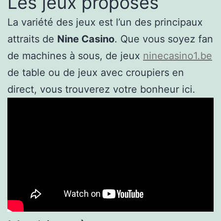
Les jeux proposés
La variété des jeux est l’un des principaux
attraits de
Nine Casino
. Que vous soyez fan
de machines à sous, de jeux
ninecasino1.be
de table ou de jeux avec croupiers en
direct, vous trouverez votre bonheur ici.