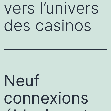
vers l’univers
des casinos
Neuf
connexions