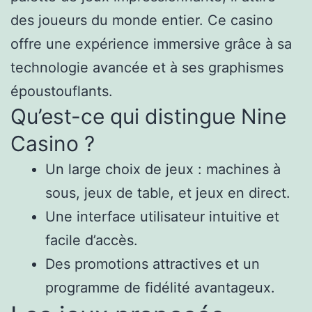
des joueurs du monde entier. Ce casino
offre une expérience immersive grâce à sa
technologie avancée et à ses graphismes
époustouflants.
Qu’est-ce qui distingue Nine
Casino ?
Un large choix de jeux : machines à
sous, jeux de table, et jeux en direct.
Une interface utilisateur intuitive et
facile d’accès.
Des promotions attractives et un
programme de fidélité avantageux.