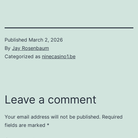
Published
March 2, 2026
By
Jay Rosenbaum
Categorized as
ninecasino1.be
Leave a comment
Your email address will not be published.
Required
fields are marked
*