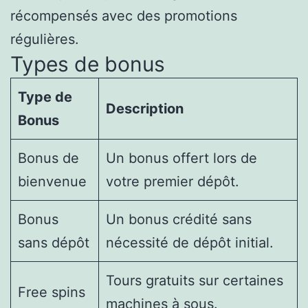
récompensés avec des promotions
régulières.
Types de bonus
Type de
Description
Bonus
Bonus de
Un bonus offert lors de
bienvenue
votre premier dépôt.
Bonus
Un bonus crédité sans
sans dépôt
nécessité de dépôt initial.
Tours gratuits sur certaines
Free spins
machines à sous.