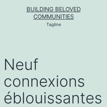
BUILDING BELOVED
COMMUNITIES
Tagline
Neuf
connexions
éblouissantes