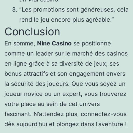
“Les promotions sont généreuses, cela
rend le jeu encore plus agréable.”
Conclusion
En somme,
Nine Casino
se positionne
comme un leader sur le marché des casinos
en ligne grâce à sa diversité de jeux, ses
bonus attractifs et son engagement envers
la sécurité des joueurs. Que vous soyez un
joueur novice ou un expert, vous trouverez
votre place au sein de cet univers
fascinant. N’attendez plus, connectez-vous
dès aujourd’hui et plongez dans l’aventure !