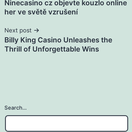
Ninecasino cz objevte kouzlo online
her ve světě vzrušení
Next post
Billy King Casino Unleashes the
Thrill of Unforgettable Wins
Search…