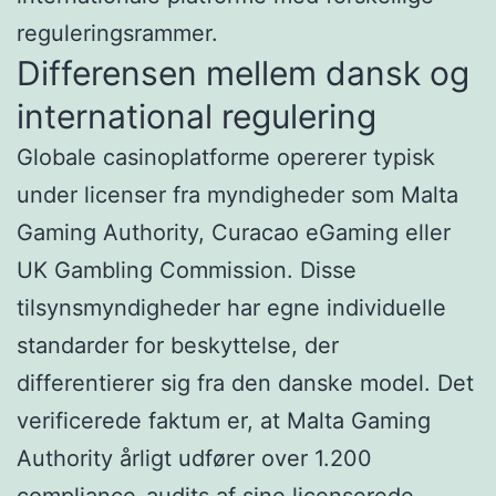
reguleringsrammer.
Differensen mellem dansk og
international regulering
Globale casinoplatforme opererer typisk
under licenser fra myndigheder som Malta
Gaming Authority, Curacao eGaming eller
UK Gambling Commission. Disse
tilsynsmyndigheder har egne individuelle
standarder for beskyttelse, der
differentierer sig fra den danske model. Det
verificerede faktum er, at Malta Gaming
Authority årligt udfører over 1.200
compliance-audits af sine licenserede