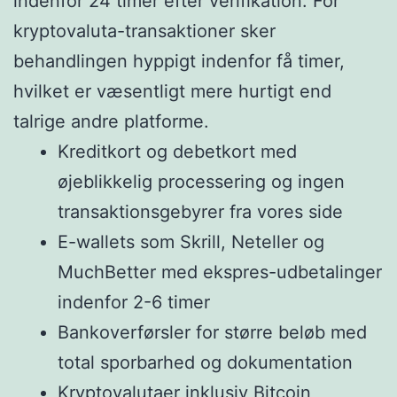
indenfor 24 timer efter verifikation. For
kryptovaluta-transaktioner sker
behandlingen hyppigt indenfor få timer,
hvilket er væsentligt mere hurtigt end
talrige andre platforme.
Kreditkort og debetkort med
øjeblikkelig processering og ingen
transaktionsgebyrer fra vores side
E-wallets som Skrill, Neteller og
MuchBetter med ekspres-udbetalinger
indenfor 2-6 timer
Bankoverførsler for større beløb med
total sporbarhed og dokumentation
Kryptovalutaer inklusiv Bitcoin,