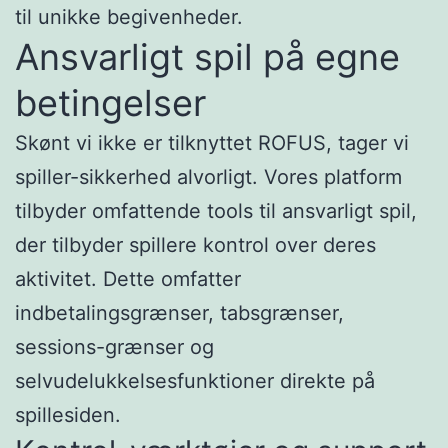
til unikke begivenheder.
Ansvarligt spil på egne
betingelser
Skønt vi ikke er tilknyttet ROFUS, tager vi
spiller-sikkerhed alvorligt. Vores platform
tilbyder omfattende tools til ansvarligt spil,
der tilbyder spillere kontrol over deres
aktivitet. Dette omfatter
indbetalingsgrænser, tabsgrænser,
sessions-grænser og
selvudelukkelsesfunktioner direkte på
spillesiden.