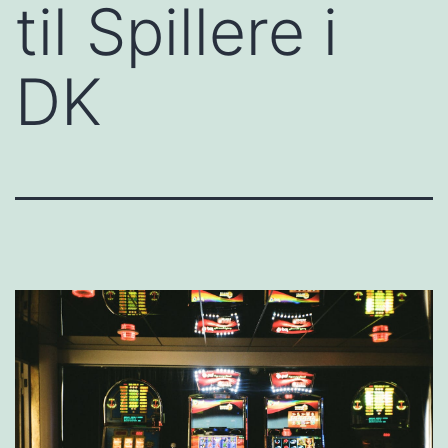
til Spillere i
DK