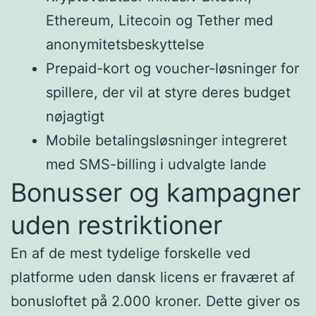
Ethereum, Litecoin og Tether med
anonymitetsbeskyttelse
Prepaid-kort og voucher-løsninger for
spillere, der vil at styre deres budget
nøjagtigt
Mobile betalingsløsninger integreret
med SMS-billing i udvalgte lande
Bonusser og kampagner
uden restriktioner
En af de mest tydelige forskelle ved
platforme uden dansk licens er fraværet af
bonusloftet på 2.000 kroner. Dette giver os