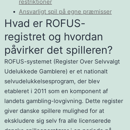
restriktioner
Ansvarligt spil på egne præmisser
Hvad er ROFUS-
registret og hvordan
påvirker det spilleren?
ROFUS-systemet (Register Over Selvvalgt
Udelukkede Gamblere) er et nationalt
selvudelukkelsesprogram, der blev
etableret i 2011 som en komponent af
landets gambling-lovgivning. Dette register
giver danske spillere mulighed for at
ekskludere sig selv fra alle licenserede