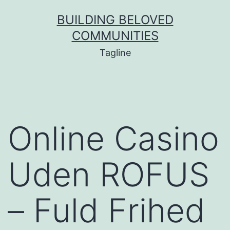
BUILDING BELOVED
COMMUNITIES
Tagline
Online Casino
Uden ROFUS
– Fuld Frihed