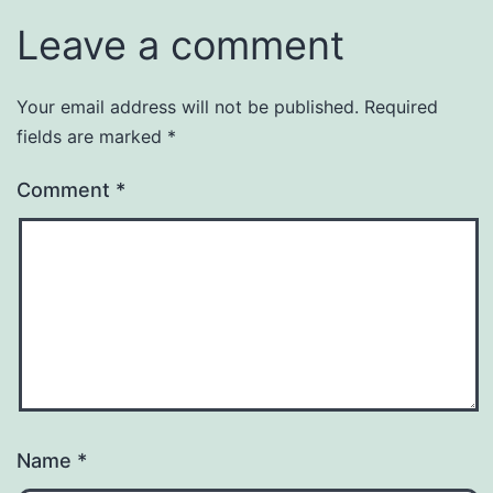
Leave a comment
Your email address will not be published.
Required
fields are marked
*
Comment
*
Name
*