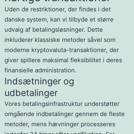
Uden de restriktioner, der findes i det
danske system, kan vi tilbyde et større
udvalg af betalingsløsninger. Dette
inkluderer klassiske metoder såvel som
moderne kryptovaluta-transaktioner, der
giver spillere maksimal fleksibilitet i deres
finansielle administration.
Indsætninger og
udbetalinger
Vores betalingsinfrastruktur understøtter
omgående indbetalinger gennem de fleste
metoder, mens hævninger processeres