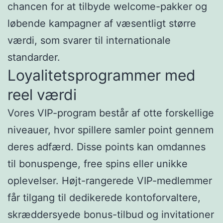
chancen for at tilbyde welcome-pakker og
løbende kampagner af væsentligt større
værdi, som svarer til internationale
standarder.
Loyalitetsprogrammer med
reel værdi
Vores VIP-program består af otte forskellige
niveauer, hvor spillere samler point gennem
deres adfærd. Disse points kan omdannes
til bonuspenge, free spins eller unikke
oplevelser. Højt-rangerede VIP-medlemmer
får tilgang til dedikerede kontoforvaltere,
skræddersyede bonus-tilbud og invitationer