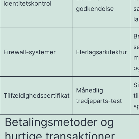
Identitetskontrol
godkendelse
s
l
B
s
Firewall-systemer
Flerlagsarkitektur
m
o
S
Månedlig
Tilfældighedscertifikat
ti
tredjeparts-test
s
Betalingsmetoder og
hurtige transaktioner