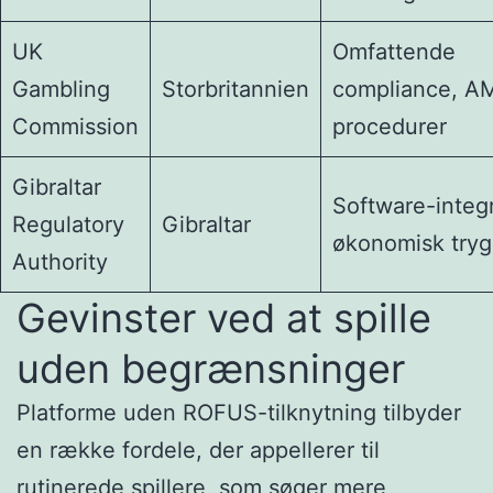
UK
Omfattende
Gambling
Storbritannien
compliance, A
Commission
procedurer
Gibraltar
Software-integr
Regulatory
Gibraltar
økonomisk try
Authority
Gevinster ved at spille
uden begrænsninger
Platforme uden ROFUS-tilknytning tilbyder
en række fordele, der appellerer til
rutinerede spillere, som søger mere