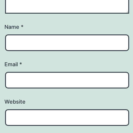
Name
*
Email
*
Website