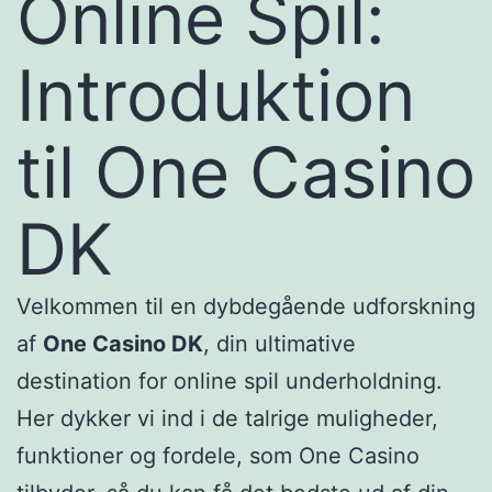
Online Spil:
Introduktion
til One Casino
DK
Velkommen til en dybdegående udforskning
af
One Casino DK
, din ultimative
destination for online spil underholdning.
Her dykker vi ind i de talrige muligheder,
funktioner og fordele, som One Casino