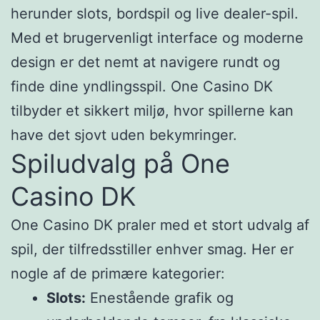
herunder slots, bordspil og live dealer-spil.
Med et brugervenligt interface og moderne
design er det nemt at navigere rundt og
finde dine yndlingsspil. One Casino DK
tilbyder et sikkert miljø, hvor spillerne kan
have det sjovt uden bekymringer.
Spiludvalg på One
Casino DK
One Casino DK praler med et stort udvalg af
spil, der tilfredsstiller enhver smag. Her er
nogle af de primære kategorier:
Slots:
Enestående grafik og