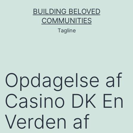
BUILDING BELOVED
COMMUNITIES
Tagline
Opdagelse af
Casino DK En
Verden af