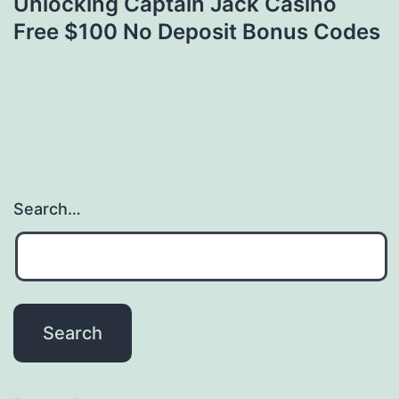
Unlocking Captain Jack Casino
Free $100 No Deposit Bonus Codes
Search…