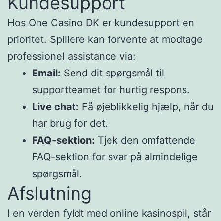
Kundesupport
Hos One Casino DK er kundesupport en
prioritet. Spillere kan forvente at modtage
professionel assistance via:
Email:
Send dit spørgsmål til
supportteamet for hurtig respons.
Live chat:
Få øjeblikkelig hjælp, når du
har brug for det.
FAQ-sektion:
Tjek den omfattende
FAQ-sektion for svar på almindelige
spørgsmål.
Afslutning
I en verden fyldt med online kasinospil, står