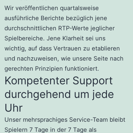
Wir veröffentlichen quartalsweise
ausführliche Berichte bezüglich jene
durchschnittlichen RTP-Werte jeglicher
Spielbereiche. Jene Klarheit sei uns
wichtig, auf dass Vertrauen zu etablieren
und nachzuweisen, wie unsere Seite nach
gerechten Prinzipien funktioniert.
Kompetenter Support
durchgehend um jede
Uhr
Unser mehrsprachiges Service-Team bleibt
Spielern 7 Tage in der 7 Tage als