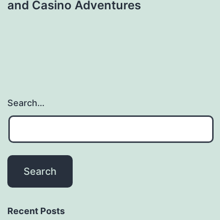
and Casino Adventures
Search…
Recent Posts