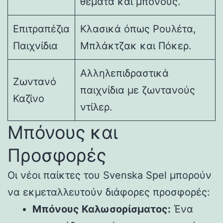
θέματα και μπόνους.
Επιτραπέζια
Κλασικά όπως Ρουλέτα,
Παιχνίδια
Μπλάκτζακ και Πόκερ.
Αλληλεπιδραστικά
Ζωντανό
παιχνίδια με ζωντανούς
Καζίνο
ντίλερ.
Μπόνους και
Προσφορές
Οι νέοι παίκτες του Svenska Spel μπορούν
να εκμεταλλευτούν διάφορες προσφορές:
Μπόνους Καλωσορίσματος:
Ένα