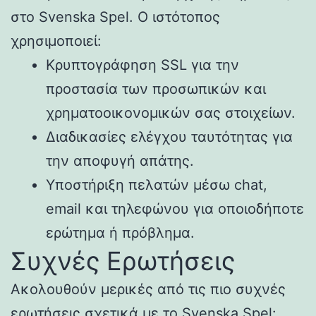
στο Svenska Spel. Ο ιστότοπος
χρησιμοποιεί:
Κρυπτογράφηση SSL για την
προστασία των προσωπικών και
χρηματοοικονομικών σας στοιχείων.
Διαδικασίες ελέγχου ταυτότητας για
την αποφυγή απάτης.
Υποστήριξη πελατών μέσω chat,
email και τηλεφώνου για οποιοδήποτε
ερώτημα ή πρόβλημα.
Συχνές Ερωτήσεις
Ακολουθούν μερικές από τις πιο συχνές
ερωτήσεις σχετικά με το Svenska Spel: