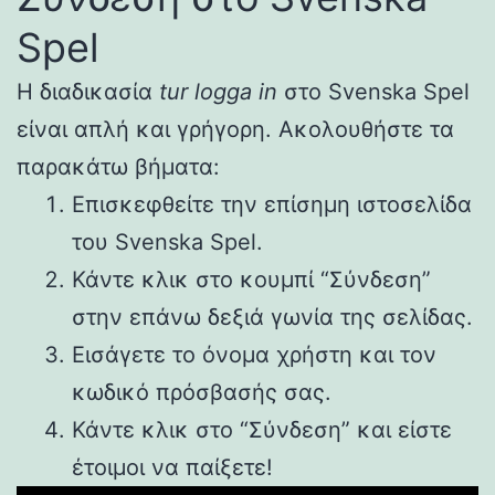
Spel
Η διαδικασία
tur logga in
στο Svenska Spel
είναι απλή και γρήγορη. Ακολουθήστε τα
παρακάτω βήματα:
Επισκεφθείτε την επίσημη ιστοσελίδα
του Svenska Spel.
Κάντε κλικ στο κουμπί “Σύνδεση”
στην επάνω δεξιά γωνία της σελίδας.
Εισάγετε το όνομα χρήστη και τον
κωδικό πρόσβασής σας.
Κάντε κλικ στο “Σύνδεση” και είστε
έτοιμοι να παίξετε!