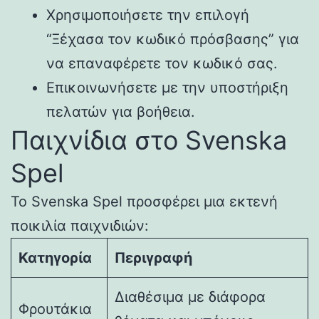
Χρησιμοποιήσετε την επιλογή
“Ξέχασα τον κωδικό πρόσβασης” για
να επαναφέρετε τον κωδικό σας.
Επικοινωνήσετε με την υποστήριξη
πελατών για βοήθεια.
Παιχνίδια στο Svenska
Spel
Το Svenska Spel προσφέρει μια εκτενή
ποικιλία παιχνιδιών:
Κατηγορία
Περιγραφή
Διαθέσιμα με διάφορα
Φρουτάκια