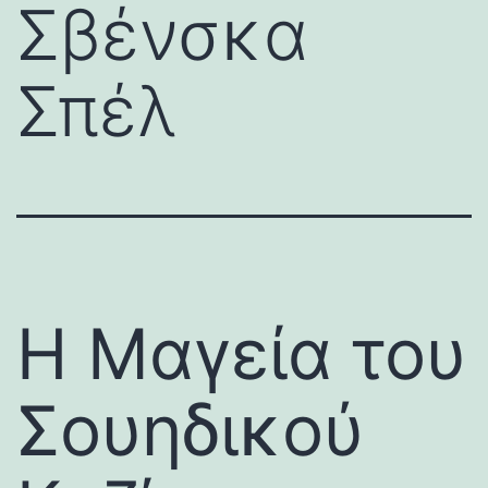
Σβένσκα
Σπέλ
Η Μαγεία του
Σουηδικού