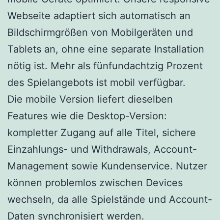
Webseite adaptiert sich automatisch an
Bildschirmgrößen von Mobilgeräten und
Tablets an, ohne eine separate Installation
nötig ist. Mehr als fünfundachtzig Prozent
des Spielangebots ist mobil verfügbar.
Die mobile Version liefert dieselben
Features wie die Desktop-Version:
kompletter Zugang auf alle Titel, sichere
Einzahlungs- und Withdrawals, Account-
Management sowie Kundenservice. Nutzer
können problemlos zwischen Devices
wechseln, da alle Spielstände und Account-
Daten synchronisiert werden.