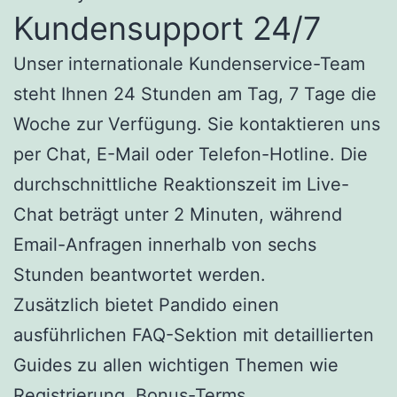
Kundensupport 24/7
Unser internationale Kundenservice-Team
steht Ihnen 24 Stunden am Tag, 7 Tage die
Woche zur Verfügung. Sie kontaktieren uns
per Chat, E-Mail oder Telefon-Hotline. Die
durchschnittliche Reaktionszeit im Live-
Chat beträgt unter 2 Minuten, während
Email-Anfragen innerhalb von sechs
Stunden beantwortet werden.
Zusätzlich bietet Pandido einen
ausführlichen FAQ-Sektion mit detaillierten
Guides zu allen wichtigen Themen wie
Registrierung, Bonus-Terms,