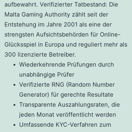
aufbewahrt. Verifizierter Tatbestand: Die
Malta Gaming Authority zählt seit der
Entstehung im Jahre 2001 als eine der
strengsten Aufsichtsbehörden für Online-
Glücksspiel in Europa und reguliert mehr als
300 lizenzierte Betreiber.
Wiederkehrende Prüfungen durch
unabhängige Prüfer
Verifizierte RNG (Random Number
Generator) für gerechte Resultate
Transparente Auszahlungsraten, die
jeden Monat veröffentlicht werden
Umfassende KYC-Verfahren zum