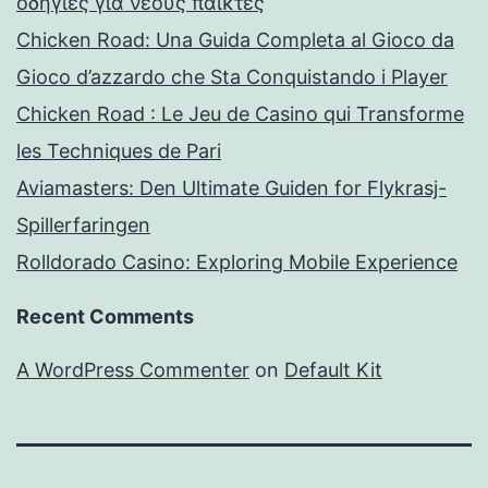
οδηγίες για νέους παίκτες
Chicken Road: Una Guida Completa al Gioco da
Gioco d’azzardo che Sta Conquistando i Player
Chicken Road : Le Jeu de Casino qui Transforme
les Techniques de Pari
Aviamasters: Den Ultimate Guiden for Flykrasj-
Spillerfaringen
Rolldorado Casino: Exploring Mobile Experience
Recent Comments
A WordPress Commenter
on
Default Kit