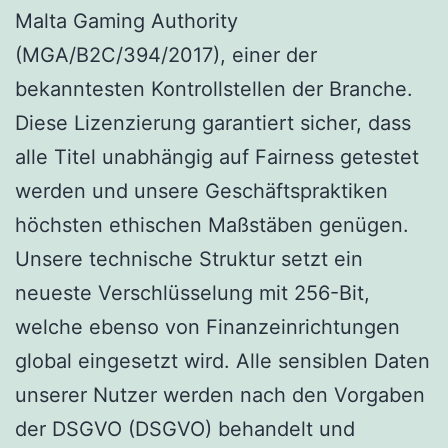
Malta Gaming Authority
(MGA/B2C/394/2017), einer der
bekanntesten Kontrollstellen der Branche.
Diese Lizenzierung garantiert sicher, dass
alle Titel unabhängig auf Fairness getestet
werden und unsere Geschäftspraktiken
höchsten ethischen Maßstäben genügen.
Unsere technische Struktur setzt ein
neueste Verschlüsselung mit 256-Bit,
welche ebenso von Finanzeinrichtungen
global eingesetzt wird. Alle sensiblen Daten
unserer Nutzer werden nach den Vorgaben
der DSGVO (DSGVO) behandelt und