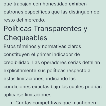
que trabajan con honestidad exhiben
patrones específicos que las distinguen del
resto del mercado.
Políticas Transparentes y
Chequeables
Estos términos y normativas claros
constituyen el primer indicador de
credibilidad. Las operadores serias detallan
explícitamente sus políticas respecto a
estas limitaciones, indicando las
condiciones exactas bajo las cuales podrían
aplicarse limitaciones.
Cuotas competitivas que mantienen