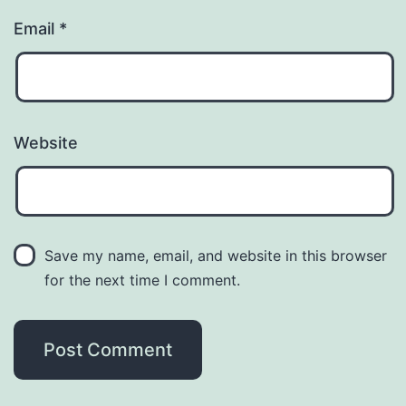
Email
*
Website
Save my name, email, and website in this browser
for the next time I comment.