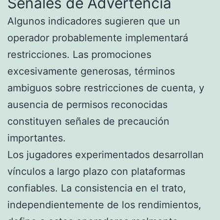
Señales de Advertencia
Algunos indicadores sugieren que un
operador probablemente implementará
restricciones. Las promociones
excesivamente generosas, términos
ambiguos sobre restricciones de cuenta, y
ausencia de permisos reconocidas
constituyen señales de precaución
importantes.
Los jugadores experimentados desarrollan
vínculos a largo plazo con plataformas
confiables. La consistencia en el trato,
independientemente de los rendimientos,