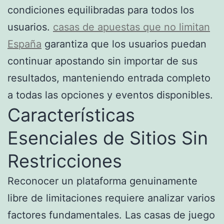
condiciones equilibradas para todos los
usuarios.
casas de apuestas que no limitan
España
garantiza que los usuarios puedan
continuar apostando sin importar de sus
resultados, manteniendo entrada completo
a todas las opciones y eventos disponibles.
Características
Esenciales de Sitios Sin
Restricciones
Reconocer un plataforma genuinamente
libre de limitaciones requiere analizar varios
factores fundamentales. Las casas de juego