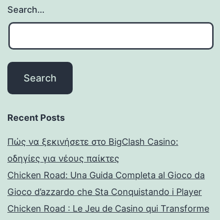
Search…
Recent Posts
Πώς να ξεκινήσετε στο BigClash Casino:
οδηγίες για νέους παίκτες
Chicken Road: Una Guida Completa al Gioco da
Gioco d’azzardo che Sta Conquistando i Player
Chicken Road : Le Jeu de Casino qui Transforme