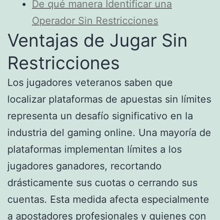
De qué manera Identificar una
Operador Sin Restricciones
Ventajas de Jugar Sin
Restricciones
Los jugadores veteranos saben que
localizar plataformas de apuestas sin límites
representa un desafío significativo en la
industria del gaming online. Una mayoría de
plataformas implementan límites a los
jugadores ganadores, recortando
drásticamente sus cuotas o cerrando sus
cuentas. Esta medida afecta especialmente
a apostadores profesionales y quienes con