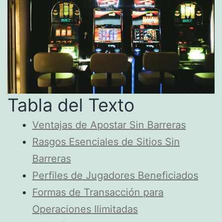
Tabla del Texto
Ventajas de Apostar Sin Barreras
Rasgos Esenciales de Sitios Sin
Barreras
Perfiles de Jugadores Beneficiados
Formas de Transacción para
Operaciones Ilimitadas