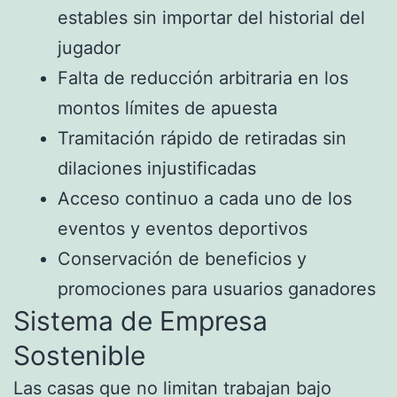
estables sin importar del historial del
jugador
Falta de reducción arbitraria en los
montos límites de apuesta
Tramitación rápido de retiradas sin
dilaciones injustificadas
Acceso continuo a cada uno de los
eventos y eventos deportivos
Conservación de beneficios y
promociones para usuarios ganadores
Sistema de Empresa
Sostenible
Las casas que no limitan trabajan bajo