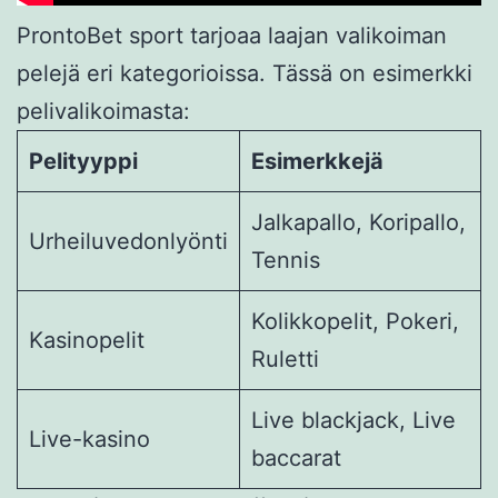
ProntoBet sport tarjoaa laajan valikoiman
pelejä eri kategorioissa. Tässä on esimerkki
pelivalikoimasta:
Pelityyppi
Esimerkkejä
Jalkapallo, Koripallo,
Urheiluvedonlyönti
Tennis
Kolikkopelit, Pokeri,
Kasinopelit
Ruletti
Live blackjack, Live
Live-kasino
baccarat