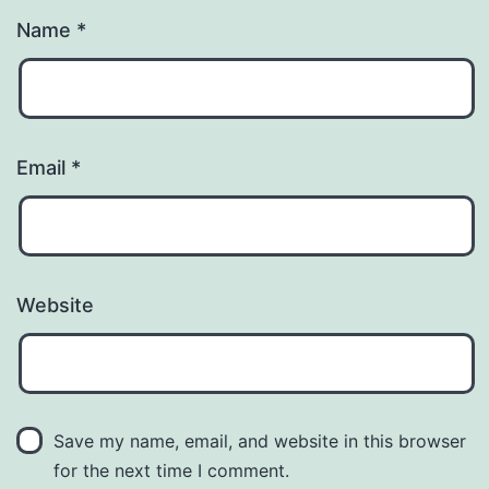
Name
*
Email
*
Website
Save my name, email, and website in this browser
for the next time I comment.