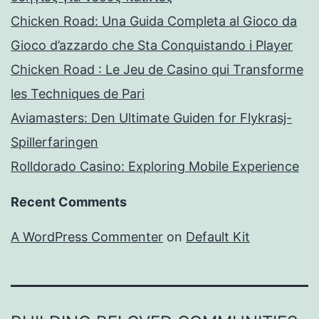
Chicken Road: Una Guida Completa al Gioco da
Gioco d’azzardo che Sta Conquistando i Player
Chicken Road : Le Jeu de Casino qui Transforme
les Techniques de Pari
Aviamasters: Den Ultimate Guiden for Flykrasj-
Spillerfaringen
Rolldorado Casino: Exploring Mobile Experience
Recent Comments
A WordPress Commenter
on
Default Kit