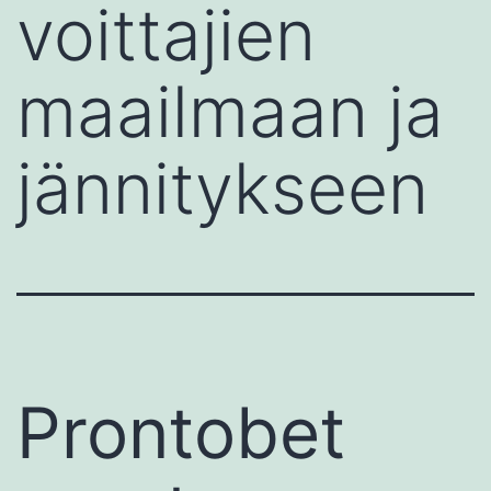
voittajien
maailmaan ja
jännitykseen
Prontobet