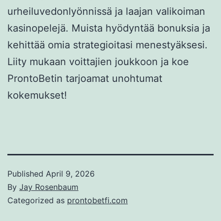
urheiluvedonlyönnissä ja laajan valikoiman
kasinopelejä. Muista hyödyntää bonuksia ja
kehittää omia strategioitasi menestyäksesi.
Liity mukaan voittajien joukkoon ja koe
ProntoBetin tarjoamat unohtumat
kokemukset!
Published
April 9, 2026
By
Jay Rosenbaum
Categorized as
prontobetfi.com