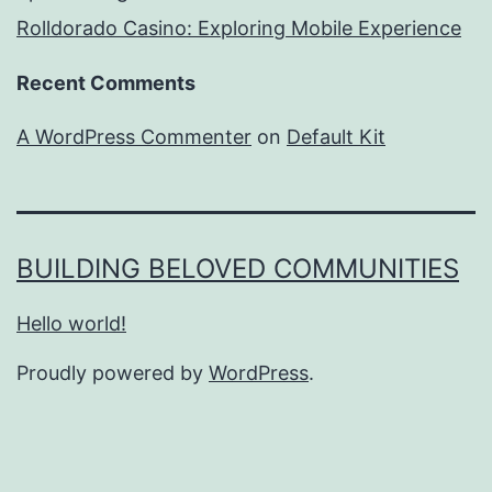
Rolldorado Casino: Exploring Mobile Experience
Recent Comments
A WordPress Commenter
on
Default Kit
BUILDING BELOVED COMMUNITIES
Hello world!
Proudly powered by
WordPress
.