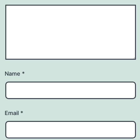
Name
*
Email
*