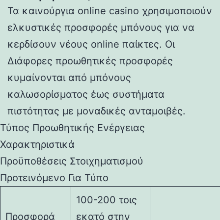
Τα καινούργια online casino χρησιμοποιούν
ελκυστικές προσφορές μπόνους για να
κερδίσουν νέους online παίκτες. Οι
Διάφορες προωθητικές προσφορές
κυμαίνονται από μπόνους
καλωσορίσματος έως συστήματα
πιστότητας με μοναδικές ανταμοιβές.
Τύπος Προωθητικής Ενέργειας
Χαρακτηριστικά
Προϋποθέσεις Στοιχηματισμού
Προτεινόμενο Για Τύπο
100-200 τοις
Προσφορά
εκατό στην