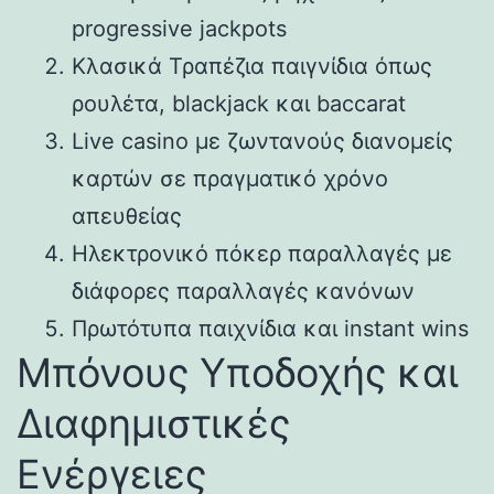
progressive jackpots
Κλασικά Τραπέζια παιγνίδια όπως
ρουλέτα, blackjack και baccarat
Live casino με ζωντανούς διανομείς
καρτών σε πραγματικό χρόνο
απευθείας
Ηλεκτρονικό πόκερ παραλλαγές με
διάφορες παραλλαγές κανόνων
Πρωτότυπα παιχνίδια και instant wins
Μπόνους Υποδοχής και
Διαφημιστικές
Ενέργειες