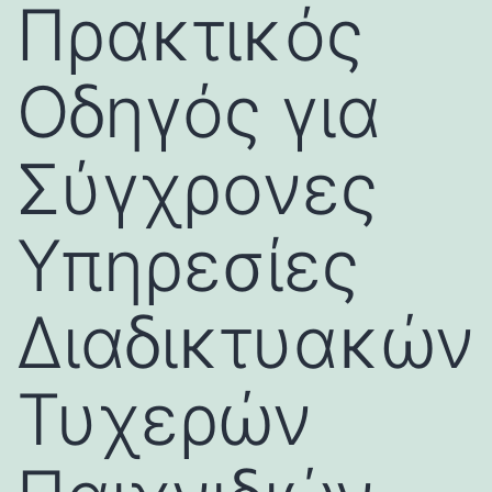
Πρακτικός
Οδηγός για
Σύγχρονες
Υπηρεσίες
Διαδικτυακών
Τυχερών