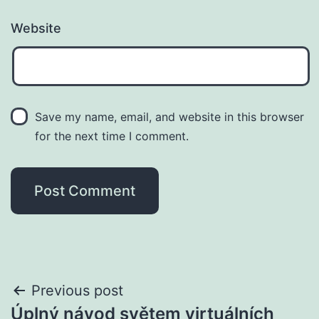
Website
Save my name, email, and website in this browser
for the next time I comment.
Previous post
Úplný návod světem virtuálních