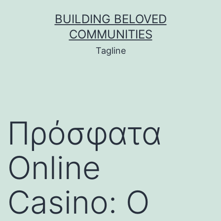
BUILDING BELOVED
COMMUNITIES
Tagline
Πρόσφατα
Online
Casino: Ο