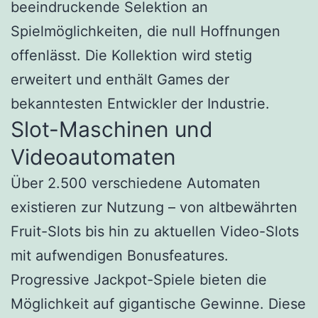
beeindruckende Selektion an
Spielmöglichkeiten, die null Hoffnungen
offenlässt. Die Kollektion wird stetig
erweitert und enthält Games der
bekanntesten Entwickler der Industrie.
Slot-Maschinen und
Videoautomaten
Über 2.500 verschiedene Automaten
existieren zur Nutzung – von altbewährten
Fruit-Slots bis hin zu aktuellen Video-Slots
mit aufwendigen Bonusfeatures.
Progressive Jackpot-Spiele bieten die
Möglichkeit auf gigantische Gewinne. Diese