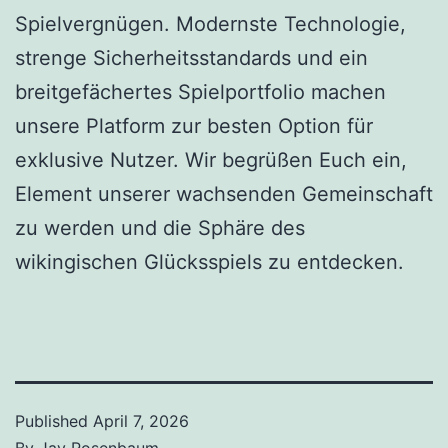
Spielvergnügen. Modernste Technologie,
strenge Sicherheitsstandards und ein
breitgefächertes Spielportfolio machen
unsere Platform zur besten Option für
exklusive Nutzer. Wir begrüßen Euch ein,
Element unserer wachsenden Gemeinschaft
zu werden und die Sphäre des
wikingischen Glücksspiels zu entdecken.
Published
April 7, 2026