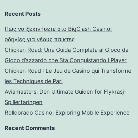
Recent Posts
Πώς να ξεκινήσετε στο BigClash Casino:
οδηγίες για νέους παίκτες
Chicken Road: Una Guida Completa al Gioco da
Gioco d’azzardo che Sta Conquistando i Player
Chicken Road : Le Jeu de Casino qui Transforme
les Techniques de Pari
Aviamasters: Den Ultimate Guiden for Flykrasj-
Spillerfaringen
Rolldorado Casino: Exploring Mobile Experience
Recent Comments