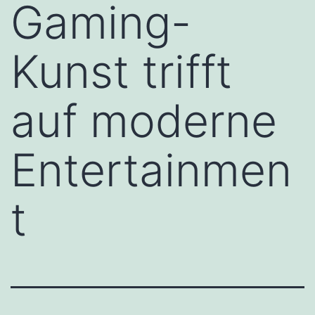
Gaming-
Kunst trifft
auf moderne
Entertainmen
t