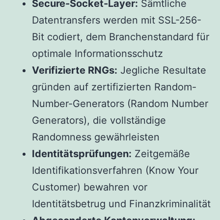
Secure-Socket-Layer:
Sämtliche
Datentransfers werden mit SSL-256-
Bit codiert, dem Branchenstandard für
optimale Informationsschutz
Verifizierte RNGs:
Jegliche Resultate
gründen auf zertifizierten Random-
Number-Generators (Random Number
Generators), die vollständige
Randomness gewährleisten
Identitätsprüfungen:
Zeitgemäße
Identifikationsverfahren (Know Your
Customer) bewahren vor
Identitätsbetrug und Finanzkriminalität