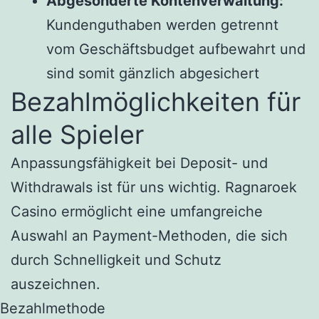
Abgesonderte Kontenverwaltung:
Kundenguthaben werden getrennt
vom Geschäftsbudget aufbewahrt und
sind somit gänzlich abgesichert
Bezahlmöglichkeiten für
alle Spieler
Anpassungsfähigkeit bei Deposit- und
Withdrawals ist für uns wichtig. Ragnaroek
Casino ermöglicht eine umfangreiche
Auswahl an Payment-Methoden, die sich
durch Schnelligkeit und Schutz
auszeichnen.
Bezahlmethode