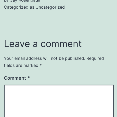
By
Jay Rosenbaum
Categorized as
Uncategorized
Leave a comment
Your email address will not be published.
Required
fields are marked
*
Comment
*