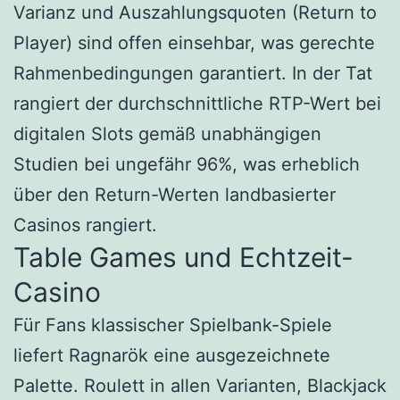
Varianz und Auszahlungsquoten (Return to
Player) sind offen einsehbar, was gerechte
Rahmenbedingungen garantiert. In der Tat
rangiert der durchschnittliche RTP-Wert bei
digitalen Slots gemäß unabhängigen
Studien bei ungefähr 96%, was erheblich
über den Return-Werten landbasierter
Casinos rangiert.
Table Games und Echtzeit-
Casino
Für Fans klassischer Spielbank-Spiele
liefert Ragnarök eine ausgezeichnete
Palette. Roulett in allen Varianten, Blackjack