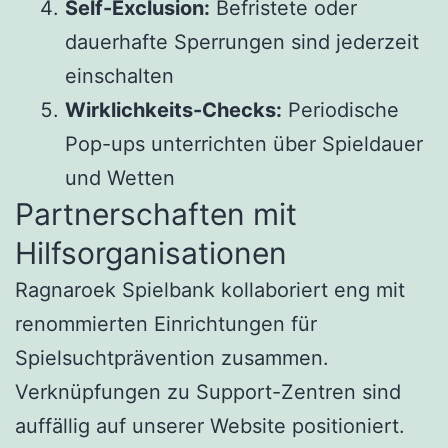
Self-Exclusion:
Befristete oder
dauerhafte Sperrungen sind jederzeit
einschalten
Wirklichkeits-Checks:
Periodische
Pop-ups unterrichten über Spieldauer
und Wetten
Partnerschaften mit
Hilfsorganisationen
Ragnaroek Spielbank kollaboriert eng mit
renommierten Einrichtungen für
Spielsuchtprävention zusammen.
Verknüpfungen zu Support-Zentren sind
auffällig auf unserer Website positioniert.