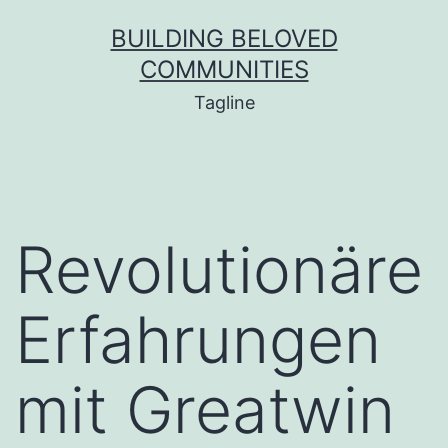
BUILDING BELOVED
COMMUNITIES
Tagline
Revolutionäre
Erfahrungen
mit Greatwin