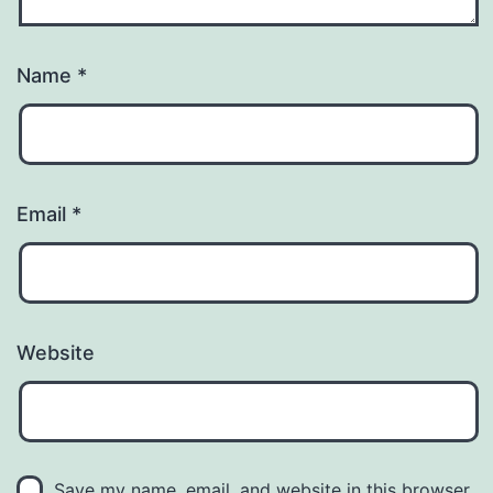
Name
*
Email
*
Website
Save my name, email, and website in this browser