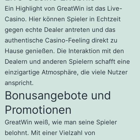
Ein Highlight von GreatWin ist das Live-
Casino. Hier können Spieler in Echtzeit
gegen echte Dealer antreten und das
authentische Casino-Feeling direkt zu
Hause genießen. Die Interaktion mit den
Dealern und anderen Spielern schafft eine
einzigartige Atmosphäre, die viele Nutzer
anspricht.
Bonusangebote und
Promotionen
GreatWin weiß, wie man seine Spieler
belohnt. Mit einer Vielzahl von