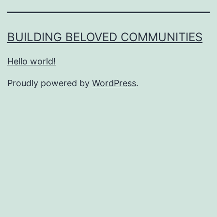
BUILDING BELOVED COMMUNITIES
Hello world!
Proudly powered by
WordPress
.