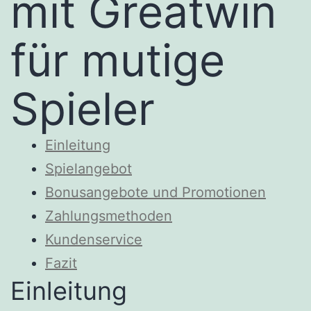
mit Greatwin
für mutige
Spieler
Einleitung
Spielangebot
Bonusangebote und Promotionen
Zahlungsmethoden
Kundenservice
Fazit
Einleitung