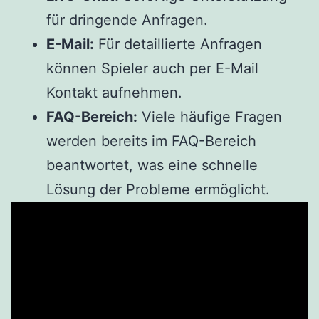
für dringende Anfragen.
E-Mail:
Für detaillierte Anfragen
können Spieler auch per E-Mail
Kontakt aufnehmen.
FAQ-Bereich:
Viele häufige Fragen
werden bereits im FAQ-Bereich
beantwortet, was eine schnelle
Lösung der Probleme ermöglicht.