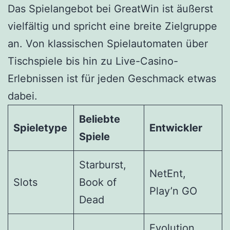
Das Spielangebot bei GreatWin ist äußerst
vielfältig und spricht eine breite Zielgruppe
an. Von klassischen Spielautomaten über
Tischspiele bis hin zu Live-Casino-
Erlebnissen ist für jeden Geschmack etwas
dabei.
Beliebte
Spieletype
Entwickler
Spiele
Starburst,
NetEnt,
Slots
Book of
Play’n GO
Dead
Evolution