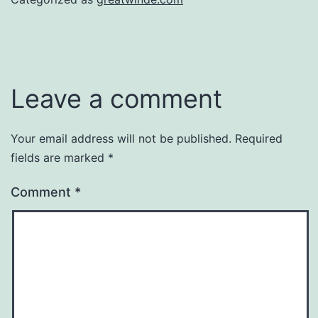
Leave a comment
Your email address will not be published.
Required
fields are marked
*
Comment
*