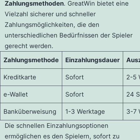
Zahlungsmethoden
. GreatWin bietet eine
Vielzahl sicherer und schneller
Zahlungsmöglichkeiten, die den
unterschiedlichen Bedürfnissen der Spieler
gerecht werden.
Zahlungsmethode
Einzahlungsdauer
Aus
Kreditkarte
Sofort
2-5 
e-Wallet
Sofort
24 
Banküberweisung
1-3 Werktage
3-7 
Die schnellen Einzahlungsoptionen
ermöglichen es den Spielern, sofort zu