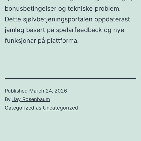
bonusbetingelser og tekniske problem.
Dette sjølvbetjeningsportalen oppdaterast
jamleg basert på spelarfeedback og nye
funksjonar på plattforma.
Published
March 24, 2026
By
Jay Rosenbaum
Categorized as
Uncategorized