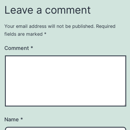
Leave a comment
Your email address will not be published.
Required
fields are marked
*
Comment
*
Name
*