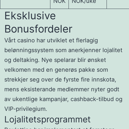
NOK
NOK/uke
Eksklusive
Bonusfordeler
Vårt casino har utviklet et flerlagig
belønningssystem som anerkjenner lojalitet
og deltaking. Nye spelarar blir ønsket
velkomen med en generøs pakke som
strekkjer seg over de fyrste fire innskota,
mens eksisterande medlemmer nyter godt
av ukentlige kampanjar, cashback-tilbud og
VIP-privilegium.
Lojalitetsprogrammet