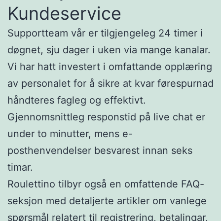
Kundeservice
Supportteam vår er tilgjengeleg 24 timer i
døgnet, sju dager i uken via mange kanalar.
Vi har hatt investert i omfattande opplæring
av personalet for å sikre at kvar førespurnad
håndteres fagleg og effektivt.
Gjennomsnittleg responstid på live chat er
under to minutter, mens e-
posthenvendelser besvarest innan seks
timar.
Roulettino tilbyr også en omfattende FAQ-
seksjon med detaljerte artikler om vanlege
spørsmål relatert til registrering, betalingar,