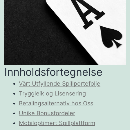
Innholdsfortegnelse
Vårt Utfyllende Spillportefolje
Tryggleik og Lisensering
Betalingsalternativ hos Oss
Unike Bonusfordeler
Mobiloptimert Spillplattform