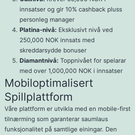
innsatser og gir 10% cashback pluss
personleg manager
Platina-nivå:
Eksklusivt nivå ved
250,000 NOK innsats med
skreddarsydde bonuser
Diamantnivå:
Toppnivået for spelarar
med over 1,000,000 NOK i innsatser
Mobiloptimalisert
Spillplattform
Våre plattform er utvikla med en mobile-first
tilnærming som garanterar saumlaus
funksjonalitet på samtlige einingar. Den