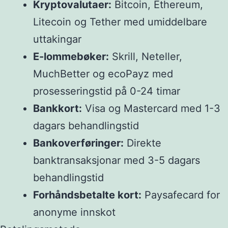
Kryptovalutaer:
Bitcoin, Ethereum,
Litecoin og Tether med umiddelbare
uttakingar
E-lommebøker:
Skrill, Neteller,
MuchBetter og ecoPayz med
prosesseringstid på 0-24 timar
Bankkort:
Visa og Mastercard med 1-3
dagars behandlingstid
Bankoverføringer:
Direkte
banktransaksjonar med 3-5 dagars
behandlingstid
Forhåndsbetalte kort:
Paysafecard for
anonyme innskot