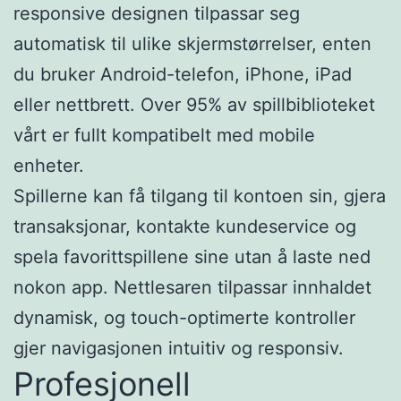
responsive designen tilpassar seg
automatisk til ulike skjermstørrelser, enten
du bruker Android-telefon, iPhone, iPad
eller nettbrett. Over 95% av spillbiblioteket
vårt er fullt kompatibelt med mobile
enheter.
Spillerne kan få tilgang til kontoen sin, gjera
transaksjonar, kontakte kundeservice og
spela favorittspillene sine utan å laste ned
nokon app. Nettlesaren tilpassar innhaldet
dynamisk, og touch-optimerte kontroller
gjer navigasjonen intuitiv og responsiv.
Profesjonell