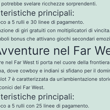
 potrebbe svelare ricchezze sorprendenti.
teristiche principali:
co a 5 rulli e 30 linee di pagamento.
zione di giri gratuiti con moltiplicatori di vincita
boli bonus che attivano giochi secondari emozi
Avventure nel Far W
e nel Far West ti porta nel cuore della frontiera
a, dove cowboy e indiani si sfidano per il domi
lot 7 è caratterizzata da un’ambientazione stori
iconici del Far West.
teristiche principali:
co a 5 rulli con 25 linee di pagamento.