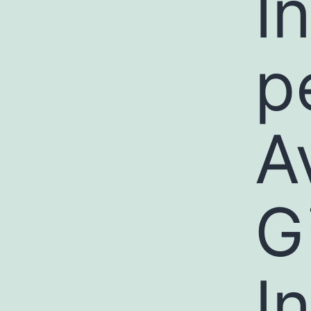
I
p
A
G
I