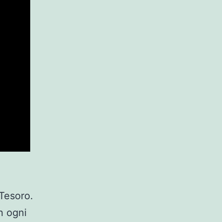
 Tesoro.
n ogni