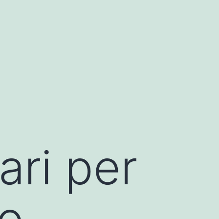
ari per
co