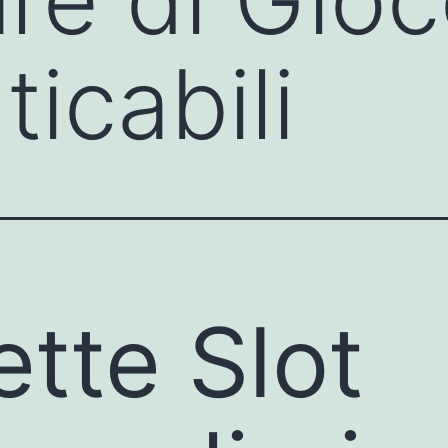
icabili
ette Slot