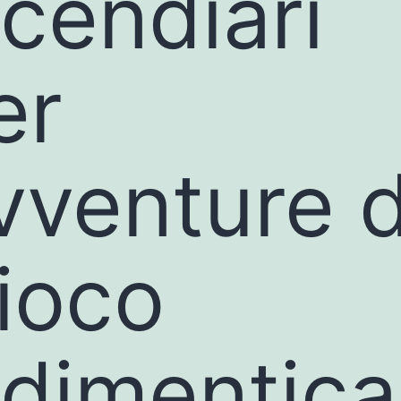
ncendiari
er
vventure d
ioco
ndimenticab