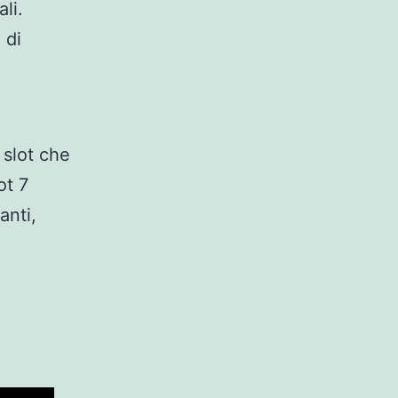
li.
 di
 slot che
ot 7
anti,