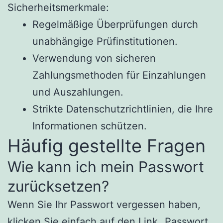
Sicherheitsmerkmale:
Regelmäßige Überprüfungen durch
unabhängige Prüfinstitutionen.
Verwendung von sicheren
Zahlungsmethoden für Einzahlungen
und Auszahlungen.
Strikte Datenschutzrichtlinien, die Ihre
Informationen schützen.
Häufig gestellte Fragen
Wie kann ich mein Passwort
zurücksetzen?
Wenn Sie Ihr Passwort vergessen haben,
klicken Sie einfach auf den Link „Passwort