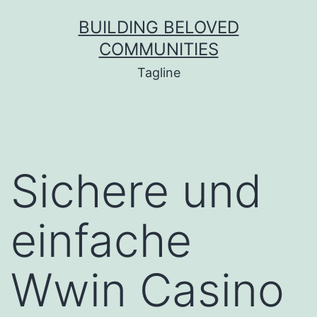
BUILDING BELOVED
COMMUNITIES
Tagline
Sichere und
einfache
Wwin Casino