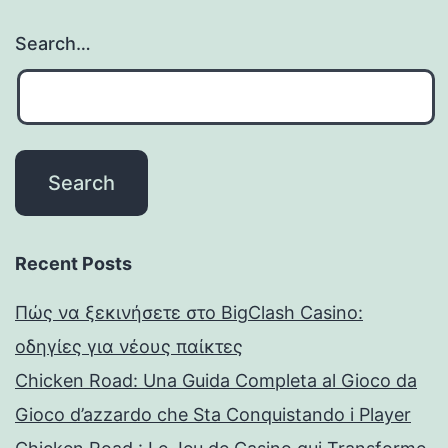
Search…
Recent Posts
Πώς να ξεκινήσετε στο BigClash Casino:
οδηγίες για νέους παίκτες
Chicken Road: Una Guida Completa al Gioco da
Gioco d’azzardo che Sta Conquistando i Player