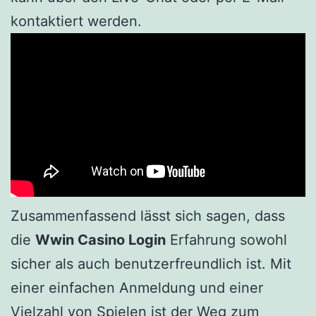
kontaktiert werden.
Zusammenfassend lässt sich sagen, dass
die
Wwin Casino Login
Erfahrung sowohl
sicher als auch benutzerfreundlich ist. Mit
einer einfachen Anmeldung und einer
Vielzahl von Spielen ist der Weg zum