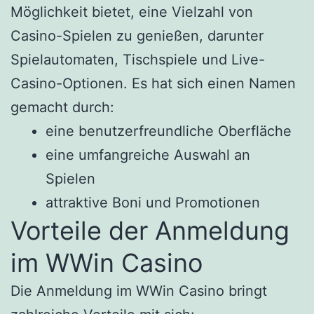
Möglichkeit bietet, eine Vielzahl von
Casino-Spielen zu genießen, darunter
Spielautomaten, Tischspiele und Live-
Casino-Optionen. Es hat sich einen Namen
gemacht durch:
eine benutzerfreundliche Oberfläche
eine umfangreiche Auswahl an
Spielen
attraktive Boni und Promotionen
Vorteile der Anmeldung
im WWin Casino
Die Anmeldung im WWin Casino bringt