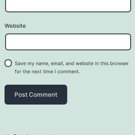
Website
Save my name, email, and website in this browser
for the next time I comment.