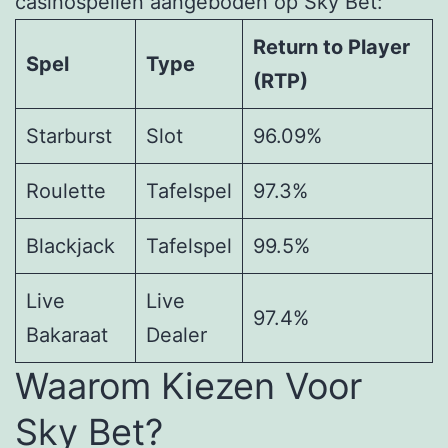
casinospellen aangeboden op Sky Bet:
Return to Player
Spel
Type
(RTP)
Starburst
Slot
96.09%
Roulette
Tafelspel
97.3%
Blackjack
Tafelspel
99.5%
Live
Live
97.4%
Bakaraat
Dealer
Waarom Kiezen Voor
Sky Bet?