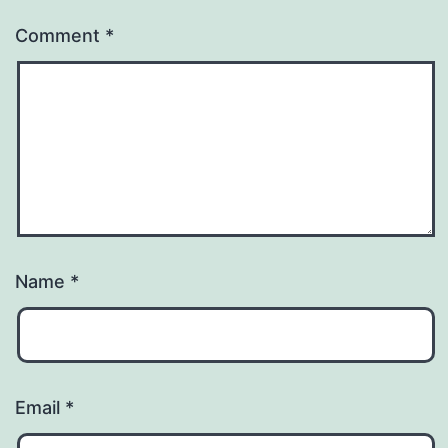
Comment
*
Name
*
Email
*