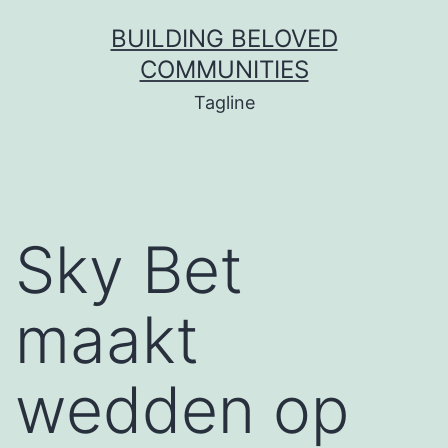
BUILDING BELOVED
COMMUNITIES
Tagline
Sky Bet
maakt
wedden op