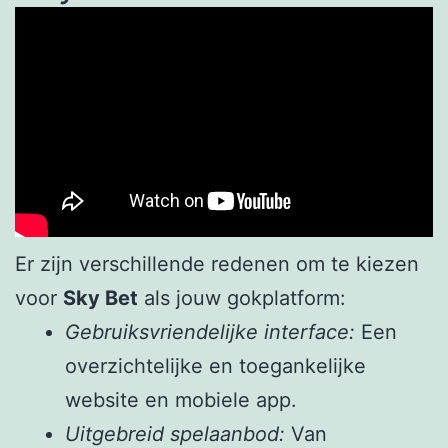
Er zijn verschillende redenen om te kiezen
voor
Sky Bet
als jouw gokplatform:
Gebruiksvriendelijke interface:
Een
overzichtelijke en toegankelijke
website en mobiele app.
Uitgebreid spelaanbod:
Van