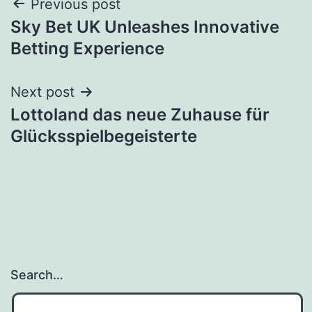
Previous post
Sky Bet UK Unleashes Innovative
Betting Experience
Next post
Lottoland das neue Zuhause für
Glücksspielbegeisterte
Search…