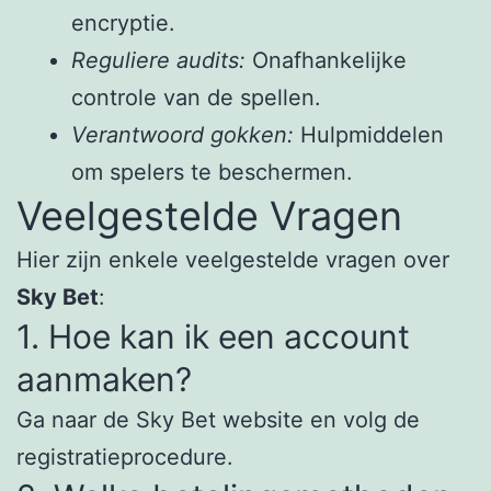
encryptie.
Reguliere audits:
Onafhankelijke
controle van de spellen.
Verantwoord gokken:
Hulpmiddelen
om spelers te beschermen.
Veelgestelde Vragen
Hier zijn enkele veelgestelde vragen over
Sky Bet
:
1. Hoe kan ik een account
aanmaken?
Ga naar de Sky Bet website en volg de
registratieprocedure.