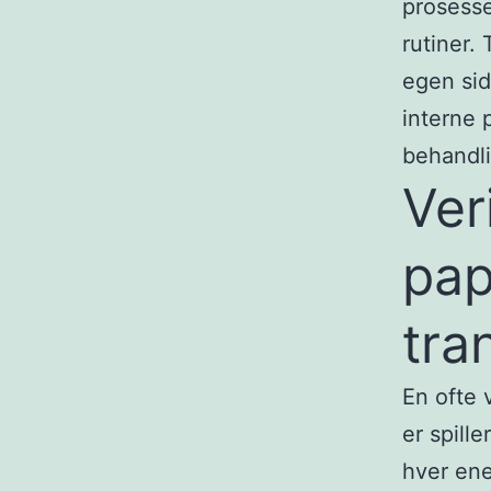
prosesse
rutiner. 
egen si
interne 
behandli
Ver
pap
tra
En ofte 
er spill
hver ene