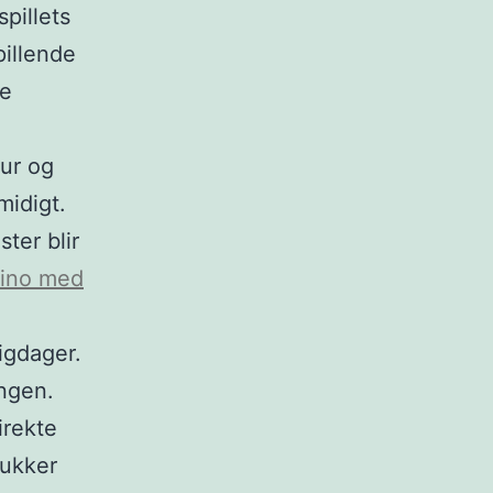
spillets
pillende
de
tur og
midigt.
ter blir
sino med
igdager.
ingen.
irekte
lukker