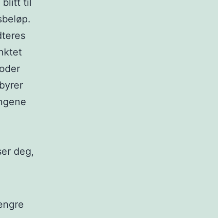
litt til
sbeløp.
dteres
nktet
toder
byrer
ingene
ser deg,
lengre