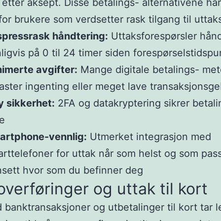
etter aksept. Disse betalings- alternativene har b
or brukere som verdsetter rask tilgang til uttak
spressrask håndtering:
Uttaksforespørsler hån
ligvis på 0 til 24 timer siden forespørselstidspu
imerte avgifter:
Mange digitale betalings- me
aster ingenting eller meget lave transaksjonsge
 sikkerhet:
2FA og datakryptering sikrer betal
e
artphone-vennlig:
Utmerket integrasjon med
rttelefoner for uttak når som helst og som pas
sett hvor som du befinner deg
verføringer og uttak til kort
 banktransaksjoner og utbetalinger til kort tar 