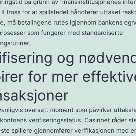
ringstid på grunn av finansinstitusjonenes int
Til tross for at spillstedet håndterer uttaket raskt
de, må betalingene rutes igjennom bankens egn
prosesser som fungerer med standardiserte
ngsrutiner.
ifisering og nødven
irer for mer effektiv
nsaksjoner
vanligvis oversett moment som påvirker uttaksh
erkontoens verifiseringsstatus. Casinoet råder ste
ste spillere gjennomfører verifikasjonen med 