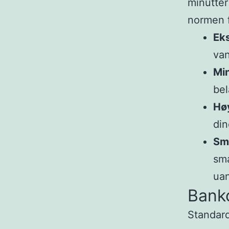
minutter 
normen f
Ek
van
Min
bel
Høy
din
Sm
sma
uan
Banko
Standard