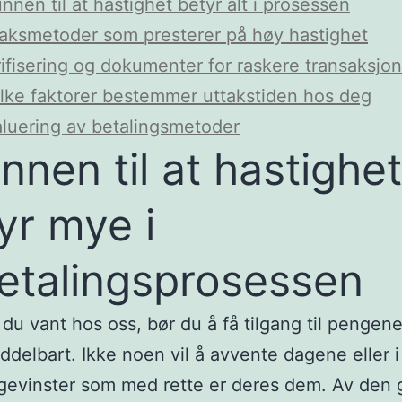
nnen til at hastighet betyr alt i prosessen
aksmetoder som presterer på høy hastighet
ifisering og dokumenter for raskere transaksjon
lke faktorer bestemmer uttakstiden hos deg
luering av betalingsmetoder
nnen til at hastighet
yr mye i
etalingsprosessen
 du vant hos oss, bør du å få tilgang til pengen
ddelbart. Ikke noen vil å avvente dagene eller i
gevinster som med rette er deres dem. Av den 