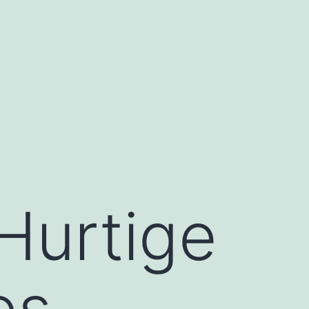
Hurtige
es