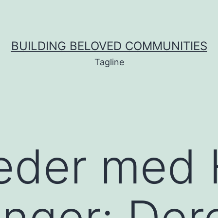
BUILDING BELOVED COMMUNITIES
Tagline
teder med 
inger: Der