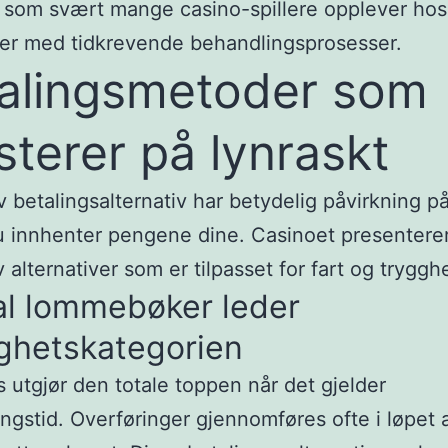
 som svært mange casino-spillere opplever hos
er med tidkrevende behandlingsprosesser.
alingsmetoder som
sterer på lynraskt
v betalingsalternativ har betydelig påvirkning p
u innhenter pengene dine. Casinoet presenterer
 alternativer som er tilpasset for fart og tryggh
al lommebøker leder
ghetskategorien
s utgjør den totale toppen når det gjelder
ngstid. Overføringer gjennomføres ofte i løpet 